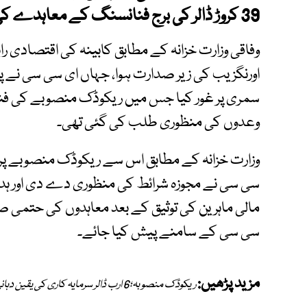
39 کروڑ ڈالر کی برج فنانسنگ کے معاہدے کی منظوری دے دی۔
وفاقی وزارت خزانہ کے مطابق کابینہ کی اقتصادی را
اورنگزیب کی زیر صدارت ہوا، جہاں ای سی سی نے 
سمری پر غور کیا جس میں ریکوڈک منصوبے کی فن
وعدوں کی منظوری طلب کی گئی تھی۔
وزارت خزانہ کے مطابق اس سے ریکوڈک منصوبے پر ک
سی سی نے مجوزہ شرائط کی منظوری دے دی اور ہدایت
مالی ماہرین کی توثیق کے بعد معاہدوں کی حتمی صور
سی سی کے سامنے پیش کیا جائے۔
مزید پڑھیں:
ریکوڈک منصوبہ؛6 ارب ڈالر سرمایہ کاری کی یقین دہانی، عالمی و ایشیائی ترقیاتی بینک سے 1 ارب ڈالر منظور