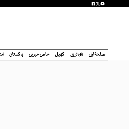
صفحۂ اول
تازہ ترین
کھیل
خاص خبریں
پاکستان
انٹ