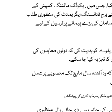
 کیا، جس میں ریکوڈک مائننگ کمپنی کے
 ایگریمنٹ اور 390 ملین ڈالر کے برج فنانسنگ ایگریمنٹ کی منظوری طلب
سامان کی بڑے پیمانے پر ترسیل کے لیے
ریلوے کو ہدایت کی کہ دونوں معاہدوں کی
 کا تجزیہ کیا جا سکے۔
 کہ وہ آئندہ سال مارچ تک منصوبے پر عمل
۔
ی سی کی جانب سے دی جانے والی منظوری