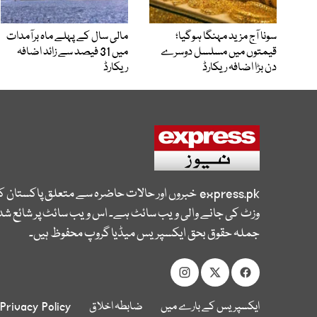
سونا آج مزید مہنگا ہوگیا؛
مالی سال کے پہلے ماہ برآمدات
قیمتوں میں مسلسل دوسرے
میں 31 فیصد سے زائد اضافہ
دن بڑا اضافہ ریکارڈ
ریکارڈ
express.pk
خبروں اور حالات حاضرہ سے متعلق پاکستان 
وزٹ کی جانے والی ویب سائٹ ہے۔ اس ویب سائٹ پر شائع شدہ
جملہ حقوق بحق ایکسپریس میڈیا گروپ محفوظ ہیں۔
ایکسپریس کے بارے میں
ضابطہ اخلاق
Privacy Policy