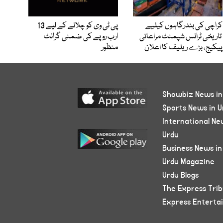
کراچی کی بندرگاہوں کیلیے
پی ٹی وی کو چلانے کے لیے 13
تاریخی ٹرانس شپمنٹ مراعاتی
ارب روپے کی ضمنی گرانٹ
پیکیج، بڑے ریلیف کا اعلان
منظور
Showbiz News in
Sports News in U
International Ne
Urdu
Business News in
Urdu Magazine
Urdu Blogs
The Express Tri
Express Enterta