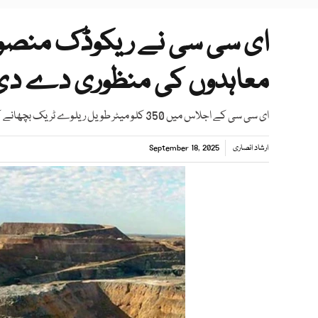
ای سی سی نے ریکوڈک منصو
معاہدوں کی منظوری دے دی
ای سی سی کے اجلاس میں 350 کلو میٹر طویل ریلوے ٹریک بچھانے کے لیے 39 کروڑڈالر کی برج فنانسنگ کے معاہدے کی منظوری دی گئی
ارشاد انصاری
September 18, 2025