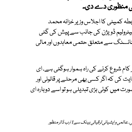
بطہ کمیٹی کا اجلاس وزیر خزانہ محمد
پیٹرولیم ڈویژن کی جانب سے پیش کی گئی
انسنگ سے متعلق حتمی معاہدوں اور مالی
ام شروع کرنے کی راہ ہموار ہوگئی ہے، ای
 کی کہ اگر کسی بھی مرحلے پر قانونی اور
ت میں کوئی بڑی تبدیلی ہو تو اسے دوبارہ ای