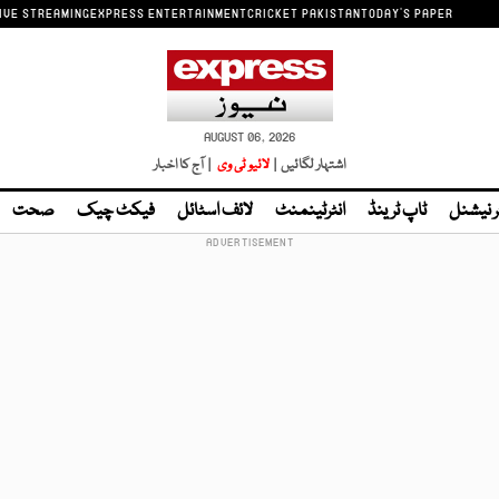
IVE STREAMING
EXPRESS ENTERTAINMENT
CRICKET PAKISTAN
TODAY'S PAPER
AUGUST 06, 2026
اشتہار لگائیں |
لائیو ٹی وی
| آج کا اخبار
ر نیشنل
ٹاپ ٹرینڈ
انٹرٹینمنٹ
لائف اسٹائل
فیکٹ چیک
صحت