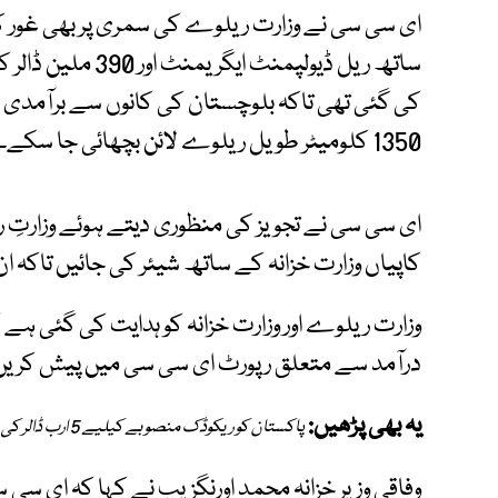
ای سی سی نے وزارت ریلوے کی سمری پر بھی غور
ساتھ ریل ڈیولپمنٹ
کی گئی تھی تاکہ بلوچستان کی کانوں سے برآمدی 
1350 کلومیٹر طویل ریلوے لائن بچھائی جا سکے۔
ای سی سی نے تجویز کی منظوری دیتے ہوئے وزارتِ 
کاپیاں وزارت خزانہ کے ساتھ شیئر کی جائیں تاکہ ان
وزارت ریلوے اور وزارت خزانہ کو ہدایت کی گئی ہے
درآمد سے متعلق رپورٹ ای سی سی میں پیش کریں
یہ بھی پڑھیں:
پاکستان کو ریکوڈک منصوبے کیلیے 5 ارب ڈالر کی غیر ملکی سرمایہ کاری کی پیشکش
وفاقی وزیر خزانہ محمد اورنگزیب نے کہا کہ ای س