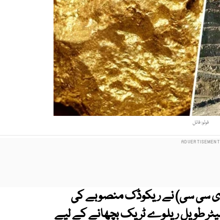
فوٹو: فائل
ای سی سی) نے ریکوڈک منصوبے کی
ے متعلق معاہدوں اور 1350 کلو میٹر طویل ریلوے ٹریک بچھانے کے لیے