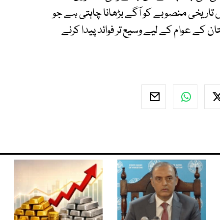
اریخی منصوبے کو آگے بڑھانا چاہتی ہے جو
 کے عوام کے لیے وسیع تر فوائد پیدا کرنے