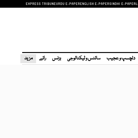
EXPRESS TRIBUNE
URDU E-PAPER
ENGLISH E-PAPER
SINDHI E-PAPER
L
دلچسپ و عجیب
سائنس و ٹیکنالوجی
بزنس
رائے
مزید