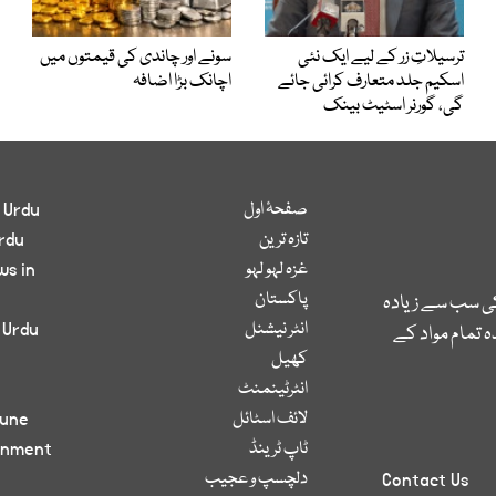
ترسیلاتِ زر کے لیے ایک نئی
سونے اور چاندی کی قیمتوں میں
اسکیم جلد متعارف کرائی جائے
اچانک بڑا اضافہ
گی، گورنر اسٹیٹ بینک
صفحۂ اول
 Urdu
تازہ ترین
rdu
غزہ لہو لہو
ws in
پاکستان
کی سب سے زیادہ
انٹر نیشنل
 Urdu
 تمام مواد کے
کھیل
انٹرٹینمنٹ
لائف اسٹائل
bune
ٹاپ ٹرینڈ
inment
دلچسپ و عجیب
Contact Us