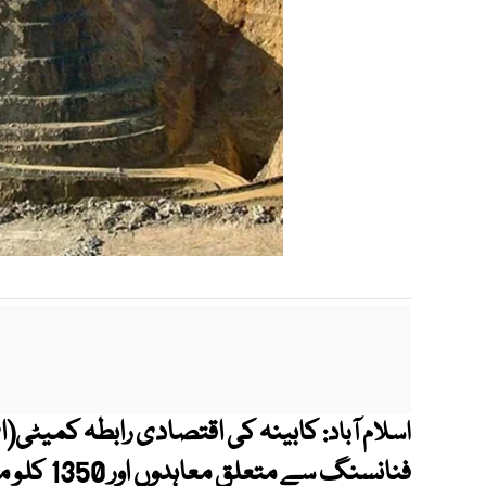
کابینہ کی اقتصادی رابطہ کمیٹی(
اسلام آباد:
فنانسنگ س