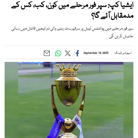
ایشیا کپ: سپر فور مرحلے میں کون، کب، کس کے
مدمقابل آئے گا؟
سپر فور مرحلے میں پوائنٹس ٹیبل پر سرفہرست رہنے والی دو ٹیمیں فائنل میں رسائی
حاصل کریں گی
اسپورٹس ڈیسک
September 19, 2025