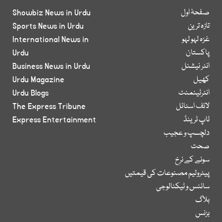
صفحۂ اول
Showbiz News in Urdu
تازہ ترین
Sports News in Urdu
غزہ لہو لہو
International News in
پاکستان
Urdu
انٹر نیشنل
Business News in Urdu
کھیل
Urdu Magazine
انٹرٹینمنٹ
Urdu Blogs
لائف اسٹائل
The Express Tribune
ٹاپ ٹرینڈ
Express Entertainment
دلچسپ و عجیب
صحت
سونے کے نرخ
پیٹرولیم مصنوعات کی قیمتیں
سائنس و ٹیکنالوجی
بلاگ
بزنس