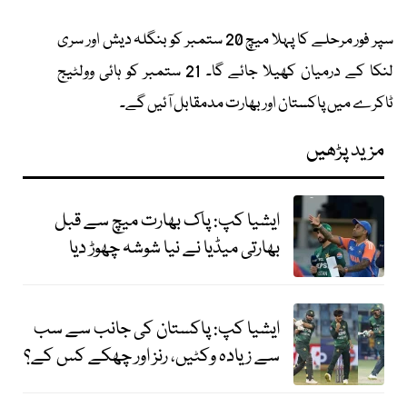
سپر فور مرحلے کا پہلا میچ 20 ستمبر کو بنگلہ دیش اور سری
لنکا کے درمیان کھیلا جائے گا۔ 21 ستمبر کو ہائی وولٹیج
ٹاکرے میں پاکستان اور بھارت مدمقابل آئیں گے۔
مزید پڑھیں
ایشیا کپ: پاک بھارت میچ سے قبل
بھارتی میڈیا نے نیا شوشہ چھوڑ دیا
ایشیا کپ: پاکستان کی جانب سے سب
سے زیادہ وکٹیں، رنز اور چھکے کس کے؟