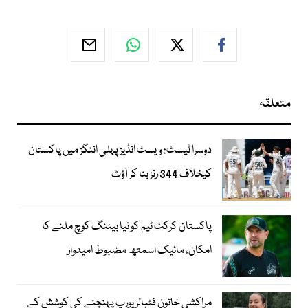
متعلقہ
دوسرا ٹیسٹ: ویسٹ انڈیز پہلی اننگز میں پاکستان
کیخلاف 344 رنز بنا کر آؤٹ
پاکستان کرکٹ ٹیم کو نیا بیٹنگ کوچ ملنے کا
امکان، مائیک اسمتھ مضبوط امیدوار
مراکشی خاتون فٹبالر یورپ پہنچنے کی کوشش کے