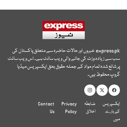
express.pk
خبروں اور حالات حاضرہ سے متعلق پاکستان کی
سب سے زیادہ وزٹ کی جانے والی ویب سائٹ ہے۔ اس ویب سائٹ
پر شائع شدہ تمام مواد کے جملہ حقوق بحق ایکسپریس میڈیا
گروپ محفوظ ہیں۔
ایکسپریس
ضابطہ
Privacy
Contact
کے بارے
اخلاق
Policy
Us
میں