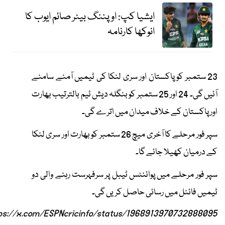
ایشیا کپ: اوپننگ بیٹر صائم ایوب کا
انوکھا کارنامہ
23 ستمبر کو پاکستان اور سری لنکا کی ٹیمیں آمنے سامنے
آئیں گی۔ 24 اور 25 ستمبر کو بنگلہ دیش ٹیم بالترتیب بھارت
اور پاکستان کے خلاف میدان میں اترے گی۔
سپر فور مرحلے کا آخری میچ 26 ستمبر کو بھارت اور سری لنکا
کے درمیان کھیلا جائے گا۔
سپر فور مرحلے میں پوائنٹس ٹیبل پر سرفہرست رہنے والی دو
ٹیمیں فائنل میں رسائی حاصل کریں گی۔
ps://x.com/ESPNcricinfo/status/1968913970732888095