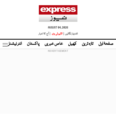
AUGUST 04, 2026
اشتہار لگائیں |
لائیو ٹی وی
| آج کا اخبار
صفحۂ اول
تازہ ترین
کھیل
خاص خبریں
پاکستان
انٹر نیشنل
ٹا