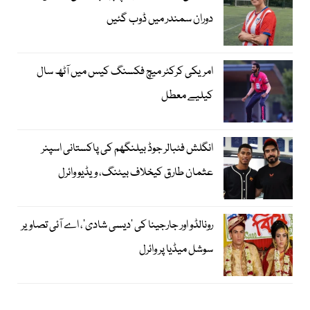
دوران سمندر میں ڈوب گئیں
امریکی کرکٹر میچ فکسنگ کیس میں آٹھ سال
کیلیے معطل
انگلش فٹبالر جوڈ بیلنگھم کی پاکستانی اسپنر
عثمان طارق کیخلاف بیٹنگ، ویڈیو وائرل
رونالڈو اور جارجینا کی ’دیسی شادی‘، اے آئی تصاویر
سوشل میڈیا پر وائرل