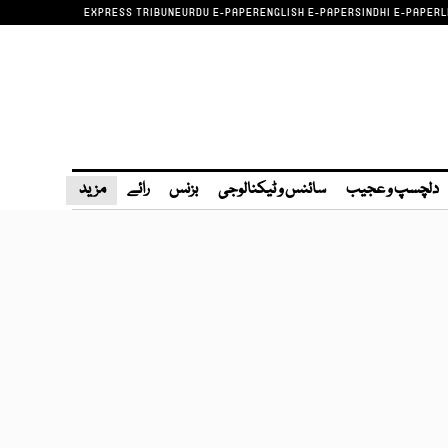
EXPRESS TRIBUNE
URDU E-PAPER
ENGLISH E-PAPER
SINDHI E-PAPER
L
دلچسپ و عجیب
سائنس و ٹیکنالوجی
بزنس
رائے
مزید