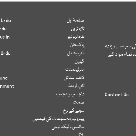
صفحۂ اول
 Urdu
تازہ ترین
rdu
غزہ لہو لہو
ws in
پاکستان
کی سب سے زیادہ
انٹر نیشنل
 Urdu
 تمام مواد کے
کھیل
انٹرٹینمنٹ
لائف اسٹائل
bune
ٹاپ ٹرینڈ
inment
دلچسپ و عجیب
Contact Us
صحت
سونے کے نرخ
پیٹرولیم مصنوعات کی قیمتیں
سائنس و ٹیکنالوجی
بلاگ