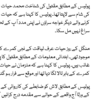
پولیس کے مطابق مقتول کی شناخت محمد حیات ع
کی شام سے لاپتا تھا۔ پولیس کا کہنا ہے کہ حیات 
کرنے والے دیگر خواجہ سراؤں نے اپنی مدد آپ کے 
سراغ نہیں مل سکا۔
منگل کے روز حیات عرف لیاقت کے نجی کمرے کا گیٹ
موجود تھی۔ ابتدائی معلومات کے مطابق مقتول کا پر
غائب ہیں۔ پولیس کا کہنا ہے کہ ملزمان نے حیات
کمرے کے باہر تالا لگا دیا تھا اور موقع سے فرار ہو گ
پولیس کے مطابق لاش کو ضابطے کی کارروائی کے بع
کے ورثا آج واقعے کے حوالے سے مقدمہ درج کرائیں 