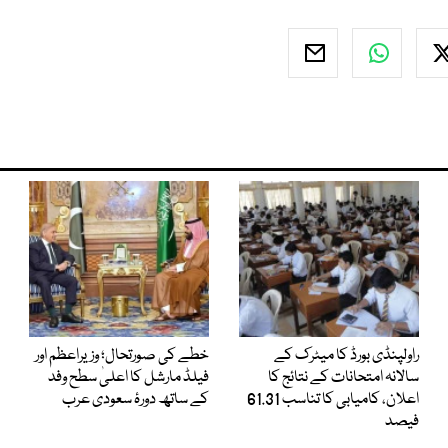
راولپنڈی بورڈ کا میٹرک کے
خطے کی صورتحال؛ وزیراعظم اور
سالانہ امتحانات کے نتائج کا
فیلڈ مارشل کا اعلیٰ سطح وفد
اعلان، کامیابی کا تناسب 61.31
کے ساتھ دورۂ سعودی عرب
فیصد