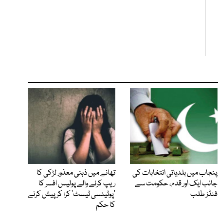
پنجاب میں بلدیاتی انتخابات کی
تھانے میں ذہنی معذور لڑکی کا
جانب ایک اور قدم، حکومت سے
ریپ کرنے والے پولیس افسر کا
فنڈز طلب
’پوٹینسی ٹیسٹ‘ کرا کر پیش کرنے
کا حکم