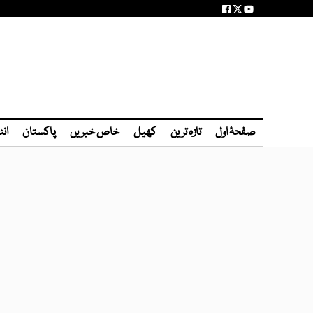
صفحۂ اول
تازہ ترین
کھیل
خاص خبریں
پاکستان
انٹ