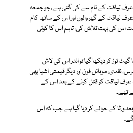
رف لیاقت کے نام سے کی گئی ہے، جو جمعہ
عرف لیاقت کے گھر والوں اور اس کے ساتھ کام
تحت اس کی بہت تلاش کی، تاہم اس کا کوئی
 توڑ کر دیکھا گیا تو اندر اس کی لاش
س، نقدی، موبائل فون اور دیگر قیمتی اشیا بھی
 عرف لیاقت کو قتل کرنے کے بعد اس کے
ئے تھے۔
د ورثا کے حوالے کر دیا گیا ہے جب کہ اس
گے۔