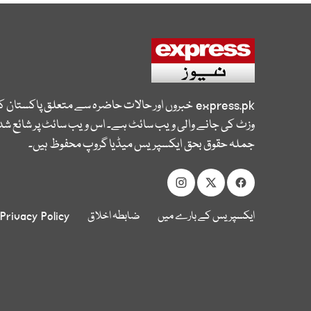
express.pk
خبروں اور حالات حاضرہ سے متعلق پاکستان 
وزٹ کی جانے والی ویب سائٹ ہے۔ اس ویب سائٹ پر شائع شدہ
جملہ حقوق بحق ایکسپریس میڈیا گروپ محفوظ ہیں۔
ایکسپریس کے بارے میں
ضابطہ اخلاق
Privacy Policy