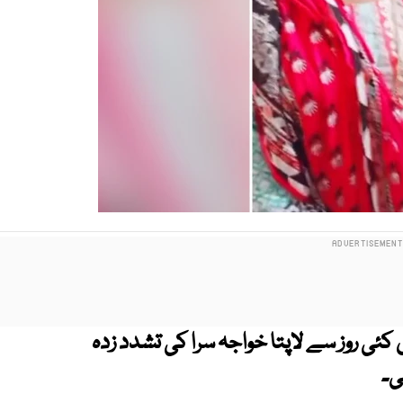
ے علاقے سیکٹر 9 سی میں کئی روز سے لاپتا خواجہ سرا کی تشدد زدہ
ی۔