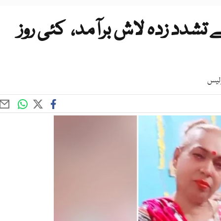
تشدد زدہ لاش برآمد، کئی روز
ولیس