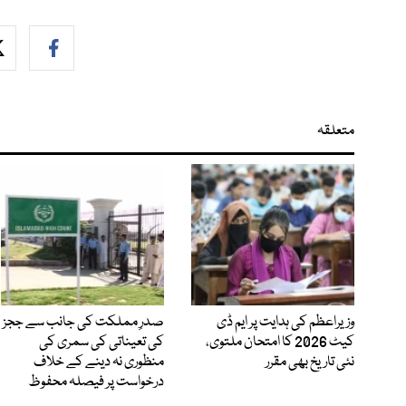
متعلقہ
وزیراعظم کی ہدایت پر ایم ڈی
صدرِ مملکت کی جانب سے ججز
کیٹ 2026 کا امتحان ملتوی،
کی تعیناتی کی سمری کی
نئی تاریخ بھی مقرر
منظوری نہ دینے کے خلاف
درخواست پر فیصلہ محفوظ