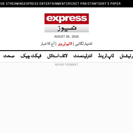
IVE STREAMING
EXPRESS ENTERTAINMENT
CRICKET PAKISTAN
TODAY'S PAPER
AUGUST 06, 2026
اشتہار لگائیں |
لائیو ٹی وی
| آج کا اخبار
ر نیشنل
ٹاپ ٹرینڈ
انٹرٹینمنٹ
لائف اسٹائل
فیکٹ چیک
صحت