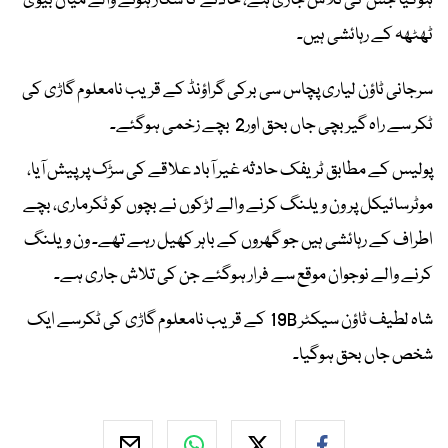
ہوگیا جس کی تلاش جاری ہے، حادثے کا شکار ہونے والے میاں بیوی
ٹھٹھہ کے رہائشی ہیں۔
سرجانی ٹاؤن لیاری پچاس سی برکی گراؤنڈ کے قریب نامعلوم گاڑی کی
ٹکر سے راہ گیر بچی جاں بحق اور2 بچے زخمی ہوگئے۔
پولیس کے مطابق ٹریفک حادثہ غیر آباد علاقے کی سڑک پر پیش آیا،
موٹرسائیکل پر ون ویلنگ کرنے والے لڑکوں نے بچوں کو ٹکرماری، بچے
اطراف کے رہائشی ہیں جو گھروں کے باہر کھیل رہے تھے۔ ون ویلنگ
کرنے والے نوجوان موقع سے فرار ہوگئے جن کی تلاش جاری ہے۔
شاہ لطیف ٹاؤن سیکٹر 19B کے قریب نامعلوم گاڑی کی ٹکرسے ایک
شخص جاں بحق ہوگیا۔