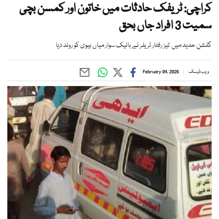
کراچی: ٹریفک حادثات میں خاتون اور کمسن بچی
سمیت 3 افراد جاں بحق
گلشن حدید میں تیز رفتار ٹریلر نے بائیک سوار میاں بیوی کو روند دیا
ویب ڈیسک
February 04, 2026