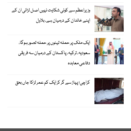
وزیراعظم سے کوئی شکایت نہیں اصل لڑائی ان کے
اپنے خاندان کے درمیان ہے، بلاول
ایک ملک پر حملہ تینوں پر حملہ تصور ہوگا،
سعودیہ، ترکیہ، پاکستان کے درمیان سہ فریقی
دفاعی معاہدہ
کراچی؛ پہاڑ سے گر کر ایک کم عمر لڑکا جاں بحق