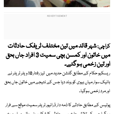
شہر قائد میں تین مختلف ٹریفک حادثات
کراچی:
میں خاتون اور کمسن بچی سمیت 3 افراد جاں بحق
اور تین زخمی ہوگئے۔
ریسکیو حکام کے مطابق گلشن حدید میں تیز رفتار 10 ویلر ٹریلر نے
بائیک سوار میاں بیوی کو روند دیا جس کے نتیجے میں خاتون جاں بحق
اور مرد زخمی ہوگیا۔
پولیس کے مطابق حادثے کا ذمہ دار ڈرائیور ٹریلر سمیت موقع سے فرار