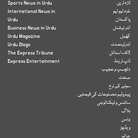
تازہ ترین
Sports News in Urdu
غزہ لہو لہو
International News in
پاکستان
Urdu
انٹر نیشنل
Business News in Urdu
کھیل
Urdu Magazine
انٹرٹینمنٹ
Urdu Blogs
لائف اسٹائل
The Express Tribune
ٹاپ ٹرینڈ
Express Entertainment
دلچسپ و عجیب
صحت
سونے کے نرخ
پیٹرولیم مصنوعات کی قیمتیں
سائنس و ٹیکنالوجی
بلاگ
بزنس
ویڈیوز
جرائم