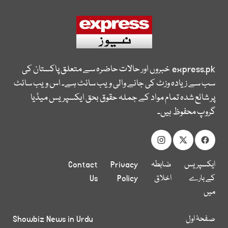
express.pk
خبروں اور حالات حاضرہ سے متعلق پاکستان کی
سب سے زیادہ وزٹ کی جانے والی ویب سائٹ ہے۔ اس ویب سائٹ
پر شائع شدہ تمام مواد کے جملہ حقوق بحق ایکسپریس میڈیا
گروپ محفوظ ہیں۔
ایکسپریس
ضابطہ
Privacy
Contact
کے بارے
اخلاق
Policy
Us
میں
صفحۂ اول
Showbiz News in Urdu