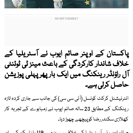
پاکستان کے اوپنر صائم ایوب نے آسٹریلیا کے
خلاف شاندار کارکردگی کے باعث مینز ٹی ٹوئنٹی
آل راؤنڈر رینکنگ میں ایک بار پھر پہلی پوزیشن
حاصل کرلی ہے۔
انٹرنیشنل کرکٹ کونسل (آئی سی سی) کی جانب سے جاری کردہ تازہ
رینکنگ کے مطابق 23 سالہ صائم ایوب نے زمبابوے کے تجربہ کار
کھلاڑی سکندر رضا کو پیچھے چھوڑ دیا۔
صائم ایوب نے آسٹریلیا کے خلاف سیریز میں 119 رنز اسکور کیے اور