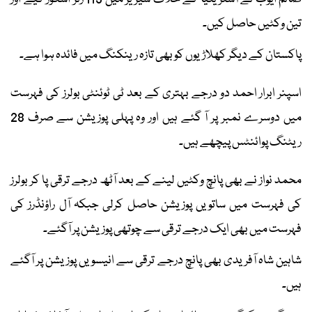
تین وکٹیں حاصل کیں۔
پاکستان کے دیگر کھلاڑیوں کو بھی تازہ رینکنگ میں فائدہ ہوا ہے۔
اسپنر ابرار احمد دو درجے بہتری کے بعد ٹی ٹوئنٹی بولرز کی فہرست
میں دوسرے نمبر پر آ گئے ہیں اور وہ پہلی پوزیشن سے صرف 28
ریٹنگ پوائنٹس پیچھے ہیں۔
محمد نواز نے بھی پانچ وکٹیں لینے کے بعد آٹھ درجے ترقی پا کر بولرز
کی فہرست میں ساتویں پوزیشن حاصل کرلی جبکہ آل راؤنڈرز کی
فہرست میں بھی ایک درجے ترقی سے چوتھی پوزیشن پر آگئے۔
شاہین شاہ آفریدی بھی پانچ درجے ترقی سے انیسویں پوزیشن پر آگئے
ہیں۔