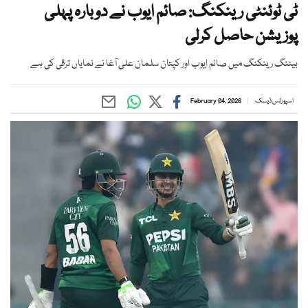
ٹی ٹوئنٹی رینکنگ: صائم ایوب نے دوبارہ پہلی
پوزیشن حاصل کرلی
بیٹنگ رینکنگ میں صائم ایوب اور کپتان سلمان علی آغا نے نمایاں ترقی کی ہے
اسپورٹس ڈیسک
February 04, 2026