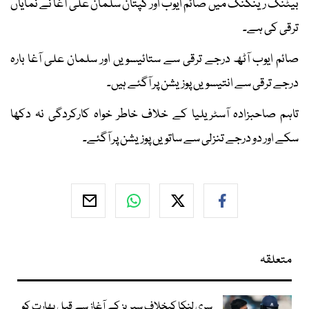
بیٹنگ رینکنگ میں صائم ایوب اور کپتان سلمان علی آغا نے نمایاں
ترقی کی ہے۔
صائم ایوب آٹھ درجے ترقی سے ستائیسویں اور سلمان علی آغا بارہ
درجے ترقی سے انتیسویں پوزیشن پر آگئے ہیں۔
تاہم صاحبزادہ آسٹریلیا کے خلاف خاطر خواہ کارکردگی نہ دکھا
سکے اور دو درجے تنزلی سے ساتویں پوزیشن پر آگئے۔
متعلقہ
سری لنکا کیخلاف سیریز کے آغاز سے قبل بھارت کو