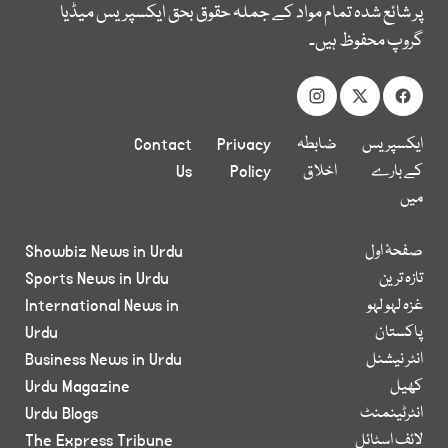
پر شائع شدہ تمام مواد کے جملہ حقوق بحق ایکسپریس میڈیا
گروپ محفوظ ہیں۔
ایکسپریس
ضابطہ
Privacy
Contact
کے بارے
اخلاق
Policy
Us
میں
صفحۂ اول
Showbiz News in Urdu
تازہ ترین
Sports News in Urdu
غزہ لہو لہو
International News in
پاکستان
Urdu
انٹر نیشنل
Business News in Urdu
کھیل
Urdu Magazine
انٹرٹینمنٹ
Urdu Blogs
لائف اسٹائل
The Express Tribune