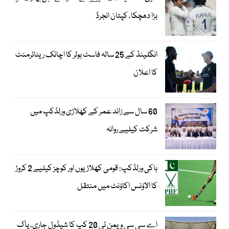
بڑا دھچکا، کپتان انجرڈ
انگلینڈ کے 25 سالہ فاسٹ بولر کا اچانک ریٹائرمنٹ
کا اعلان
60 سال سے زائد عمر کے کھلاڑی ورلڈکپ میں
شرکت کیلیے روانہ
ہاکی ورلڈکپ: قومی کھلاڑیوں اور کوچز کیلیے 2 کروڑ
کا الاؤنس اکاؤنٹ میں منتقل
اے سی سی ویمن ٹی 20 کپ کا شیڈول جاری، پاک