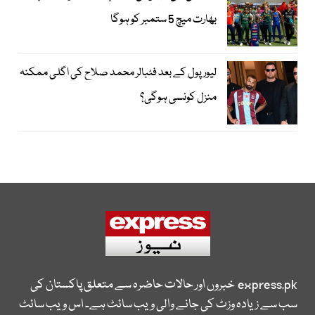
بھارت میچ 5 ستمبر کو ہوگا
لیور پول کے بعد فٹبالر محمد صلاح کی اگلی ممکنہ
منزل کونسی ہوگی؟
express.pk
خبروں اور حالات حاضرہ سے متعلق پاکستان کی
سب سے زیادہ وزٹ کی جانے والی ویب سائٹ ہے۔ اس ویب سائٹ