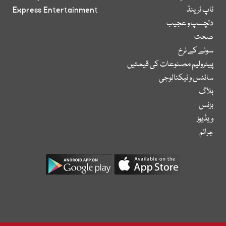
ٹاپ ٹرینڈ
Express Entertainment
دلچسپ و عجیب
صحت
سونے کے نرخ
پیٹرولیم مصنوعات کی قیمتیں
سائنس و ٹیکنالوجی
بلاگ
بزنس
ویڈیوز
جرائم