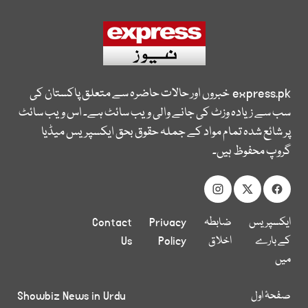
express.pk
خبروں اور حالات حاضرہ سے متعلق پاکستان کی
سب سے زیادہ وزٹ کی جانے والی ویب سائٹ ہے۔ اس ویب سائٹ
پر شائع شدہ تمام مواد کے جملہ حقوق بحق ایکسپریس میڈیا
گروپ محفوظ ہیں۔
ایکسپریس
ضابطہ
Privacy
Contact
کے بارے
اخلاق
Policy
Us
میں
صفحۂ اول
Showbiz News in Urdu