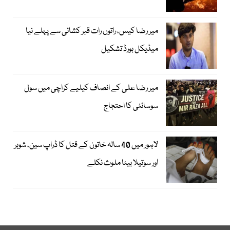
میر رضا کیس، راتوں رات قبر کشائی سے پہلے نیا
میڈیکل بورڈ تشکیل
میر رضا علی کے انصاف کیلیے کراچی میں سول
سوسائٹی کا احتجاج
لاہور میں 40 سالہ خاتون کے قتل کا ڈراپ سین، شوہر
اور سوتیلا بیٹا ملوث نکلے