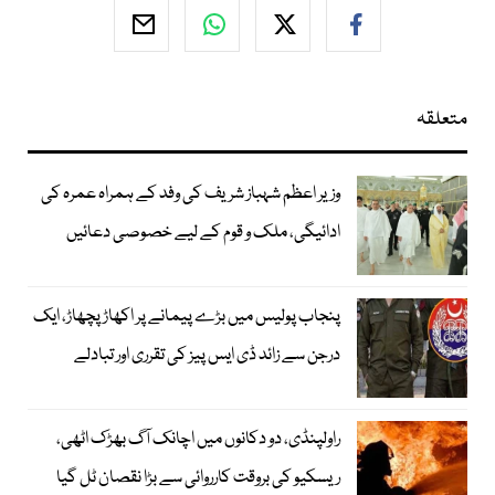
متعلقہ
وزیر اعظم شہباز شریف کی وفد کے ہمراہ عمرہ کی
ادائیگی، ملک و قوم کے لیے خصوصی دعائیں
پنجاب پولیس میں بڑے پیمانے پر اکھاڑ پچھاڑ، ایک
درجن سے زائد ڈی ایس پیز کی تقرری اور تبادلے
راولپنڈی، دو دکانوں میں اچانک آگ بھڑک اٹھی،
ریسکیو کی بروقت کارروائی سے بڑا نقصان ٹل گیا