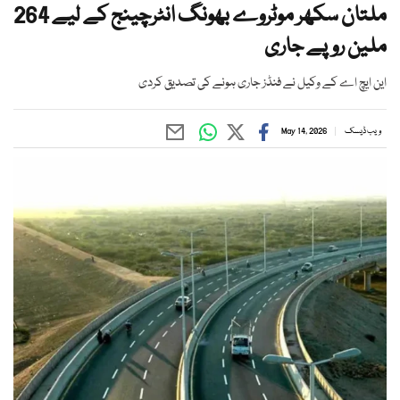
ملتان سکھر موٹروے بھونگ انٹرچینج کے لیے 264
ملین روپے جاری
این ایچ اے کے وکیل نے فنڈز جاری ہونے کی تصدیق کردی
ویب ڈیسک
May 14, 2026