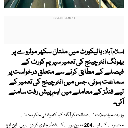
ہائیکورٹ میں ملتان سکھر موٹروے پر
اسلام آباد:
بھونگ انٹرچینج کی تعمیر سپریم کورٹ کے
فیصلے کے مطابق کرنے سے متعلق درخواست پر
سماعت ہوئی، جس میں انٹرچینج کی تعمیر کے
لیے فنڈز کے معاملے میں اہم پیش رفت سامنے
آئی۔
وزارت مواصلات نے عدالت کو آگاہ کیا کہ وفاقی حکومت نے
منصوبے کے لیے 264 ملین روپے کے فنڈز جاری کر دیے ہیں۔ این ایچ