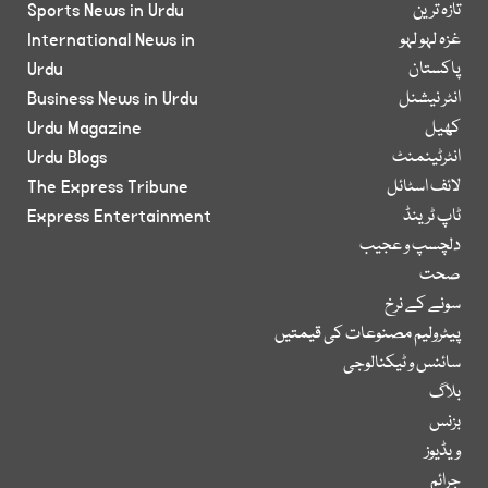
تازہ ترین
Sports News in Urdu
غزہ لہو لہو
International News in
پاکستان
Urdu
انٹر نیشنل
Business News in Urdu
کھیل
Urdu Magazine
انٹرٹینمنٹ
Urdu Blogs
لائف اسٹائل
The Express Tribune
ٹاپ ٹرینڈ
Express Entertainment
دلچسپ و عجیب
صحت
سونے کے نرخ
پیٹرولیم مصنوعات کی قیمتیں
سائنس و ٹیکنالوجی
بلاگ
بزنس
ویڈیوز
جرائم