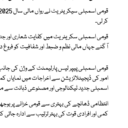
کر لی۔
قومی اسمبلی سکریٹریٹ میں کفایت شعاری اور جد
آ گئے جہاں مالی نظم و ضبط اور شفافیت کو فروغ دیا
قومی اسمبلی پیپر لیس پارلیمنٹ کے وژن کی جانب
امور کی ڈیجیٹلائزیشن سے اخراجات میں نمایاں کمی
اسمبلی جدید ٹیکنالوجی اور مصنوعی ذہانت سے مز
انتظامی ڈھانچے کی بہتری سے قومی خزانے پر بوجھ ک
کمی اور افرادی قوت کی بہتر ترتیب سے ادارہ جاتی 