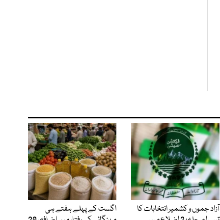
آزاد جموں و کشمیر انتخابات کا
اگست کے پہلے ہفتے ہی