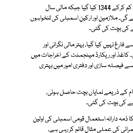
قومی اسمبلی میں اسامیوں کی تعداد کو 1725 سے کم کرکے 1344 کیا گیا جبکہ مالی سال
امیاں ختم کی جائے گی۔ ملازمین اور ارکین اسمبلی کی تنخواہوں
رغ نہیں کیا گیا، بہتر مالی نگرانی اور
 کاغذ اور ریکارڈ مینجمنٹ کے اخراجات میں
سے فیصلہ سازی اور دفتری امور میں بہتری
ظام کے ذریعے نمایاں بچت حاصل ہوئی،
کا ذمہ دارانہ استعمال قومی اسمبلی کی اولین
رانی کی عملی مثال قائم کر رہی ہے،