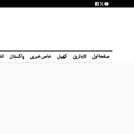
صفحۂ اول
تازہ ترین
کھیل
خاص خبریں
پاکستان
انٹ