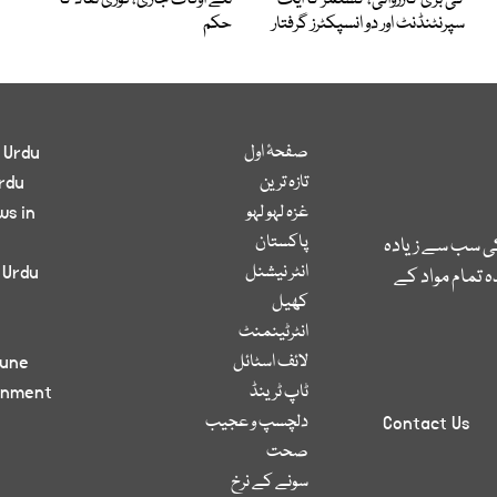
کی بڑی کارروائی، کسٹمز کا ایک
نئے اوقات جاری، فوری نفاذ کا
سپرنٹنڈنٹ اور دو انسپکٹرز گرفتار
حکم
صفحۂ اول
 Urdu
تازہ ترین
rdu
غزہ لہو لہو
ws in
پاکستان
کی سب سے زیادہ
انٹر نیشنل
 Urdu
 تمام مواد کے
کھیل
انٹرٹینمنٹ
لائف اسٹائل
bune
ٹاپ ٹرینڈ
inment
دلچسپ و عجیب
Contact Us
صحت
سونے کے نرخ