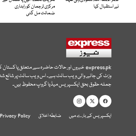
قصر الصفا آمد، سعودی ولی عہد
تحریک تحفظ آئین پاکستان کے
نے استقبال کیا
مرکزی ترجمان کو راہداری
ضمانت مل گئی
express.pk
خبروں اور حالات حاضرہ سے متعلق پاکستان 
وزٹ کی جانے والی ویب سائٹ ہے۔ اس ویب سائٹ پر شائع شدہ
جملہ حقوق بحق ایکسپریس میڈیا گروپ محفوظ ہیں۔
ایکسپریس کے بارے میں
ضابطہ اخلاق
Privacy Policy