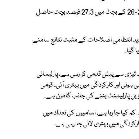
قومی اسمبلی سیکریٹریٹ نے رواں مالی سال 2025-26 کے بجٹ میں 27.3 فیصد بچت حاصل
ید انتظامی اصلاحات کے مثبت نتائج سامنے
 گیا۔
 تیزی سے پیش قدمی کر رہی ہے، پارلیمانی
 ہوئی اور کارکردگی میں بہتری آئی۔ قومی
ین پارلیمنٹ بننے کی جانب گامزن ہے۔
م کیا جا رہا ہے، اسامیوں کی تعداد میں
کارکردگی میں بہتری لائی جا رہی ہے۔