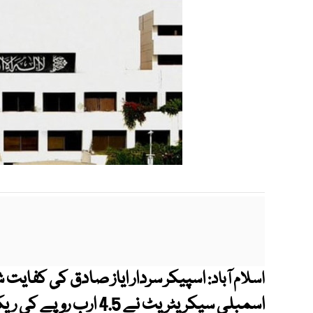
اسپیکر سردار ایاز صادق کی کفایت
اسلام آباد:
اسمبلی سیکریٹریٹ نے 4.5 ارب روپے کی ریکارڈ بچت کر لی۔