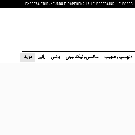
EXPRESS TRIBUNE
URDU E-PAPER
ENGLISH E-PAPER
SINDHI E-PAPER
L
دلچسپ و عجیب
سائنس و ٹیکنالوجی
بزنس
رائے
مزید