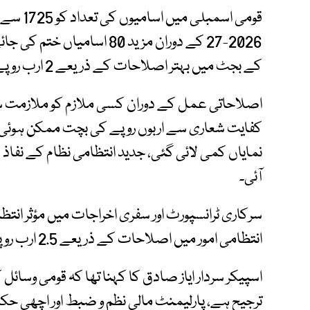
2026-27 کے دوران مزید 80 اس
کے بجٹ میں بہتر اصلاحات کے ذریعے 2 ارب روپے کی بچت کی گئی۔
اصلاحاتی عمل کے دوران کسی ملازم کو ملازمت سے فا
کفایت شعاری سے اربوں روپے کی بچت ممکن ہوئی۔
نمایاں کمی لائی گئی، جدید انتظامی نظام کے نفاذ 
آئی۔
سرکاری ٹرانسپورٹ اور سفری اخراجات میں مؤثر انت
انتظامی امور میں اصلاحات کے ذریعے 2.5 ارب روپے کی بچت کی گئی۔
اسپیکر سردار ایاز صادق کا کہنا تھا کہ قومی وسائل 
ترجیح ہے، پارلیمنٹ مالی نظم و ضبط اور اچھی حکم