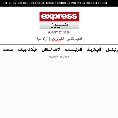
IVE STREAMING
EXPRESS ENTERTAINMENT
CRICKET PAKISTAN
TODAY'S PAPER
AUGUST 07, 2026
اشتہار لگائیں |
لائیو ٹی وی
| آج کا اخبار
ر نیشنل
ٹاپ ٹرینڈ
انٹرٹینمنٹ
لائف اسٹائل
فیکٹ چیک
صحت