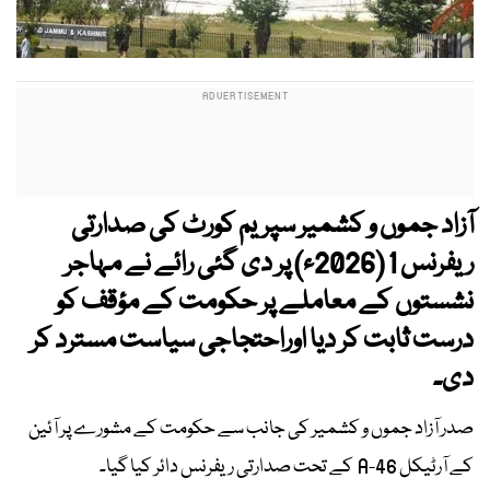
آزاد جموں و کشمیر سپریم کورٹ کی صدارتی
ریفرنس 1 (2026ء) پر دی گئی رائے نے مہاجر
نشستوں کے معاملے پر حکومت کے مؤقف کو
درست ثابت کر دیا اوراحتجاجی سیاست مسترد کر
دی۔
صدر آزاد جموں و کشمیر کی جانب سے حکومت کے مشورے پر آئین
کے آرٹیکل 46-A کے تحت صدارتی ریفرنس دائر کیا گیا۔