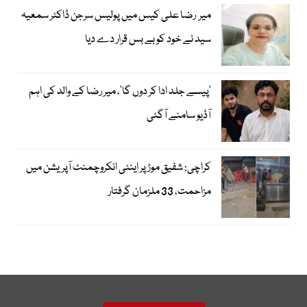
میر رضا علی کیس میں پولیس سرجن ڈاکٹر سمعیہ
سید نے خود کو بے بس قرار دے دیا
’پیسے جلد ادا کر دوں گا‘، میر رضا کے والد کی اہم
آڈیو سامنے آگئی
کراچی: شفیق موڑ پر اینٹی انکروچمنٹ آپریشن میں
مزاحمت، 33 ملزمان گرفتار