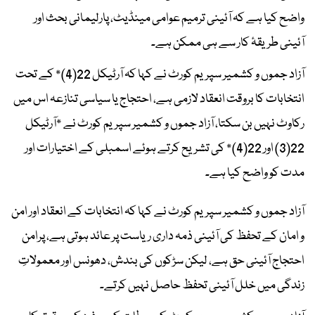
واضح کیا ہے کہ آئینی ترمیم عوامی مینڈیٹ، پارلیمانی بحث اور
آئینی طریقۂ کار سے ہی ممکن ہے۔
آزاد جموں و کشمیر سپریم کورٹ نے کہا کہ آرٹیکل 22(4)* کے تحت
انتخابات کا بروقت انعقاد لازمی ہے، احتجاج یا سیاسی تنازعہ اس میں
رکاوٹ نہیں بن سکتا، آزاد جموں و کشمیر سپریم کورٹ نے *آرٹیکل
22(3) اور 22(4)* کی تشریح کرتے ہوئے اسمبلی کے اختیارات اور
مدت کو واضح کیا ہے۔
آزاد جموں و کشمیر سپریم کورٹ نے کہا کہ انتخابات کے انعقاد اور امن
و امان کے تحفظ کی آئینی ذمہ داری ریاست پر عائد ہوتی ہے، پرامن
احتجاج آئینی حق ہے، لیکن سڑکوں کی بندش، دھونس اور معمولاتِ
زندگی میں خلل آئینی تحفظ حاصل نہیں کرتے۔