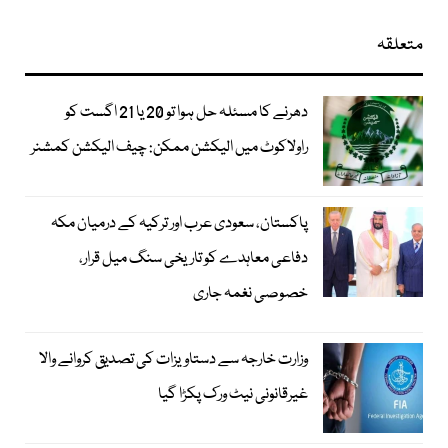
متعلقہ
دھرنے کا مسئلہ حل ہوا تو 20 یا 21 اگست کو
راولاکوٹ میں الیکشن ممکن: چیف الیکشن کمشنر
پاکستان، سعودی عرب اور ترکیہ کے درمیان مکہ
دفاعی معاہدے کو تاریخی سنگ میل قرار،
خصوصی نغمہ جاری
وزارت خارجہ سے دستاویزات کی تصدیق کروانے والا
غیرقانونی نیٹ ورک پکڑا گیا