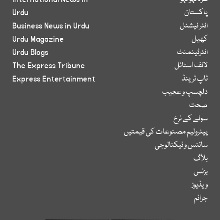
پاکستان
Urdu
انٹر نیشنل
Business News in Urdu
کھیل
Urdu Magazine
انٹرٹینمنٹ
Urdu Blogs
لائف اسٹائل
The Express Tribune
ٹاپ ٹرینڈ
Express Entertainment
دلچسپ و عجیب
صحت
سونے کے نرخ
پیٹرولیم مصنوعات کی قیمتیں
سائنس و ٹیکنالوجی
بلاگ
بزنس
ویڈیوز
جرائم