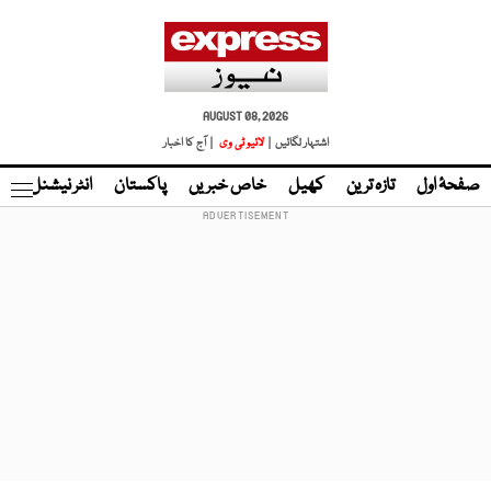
AUGUST 08, 2026
اشتہار لگائیں |
لائیو ٹی وی
| آج کا اخبار
صفحۂ اول
تازہ ترین
کھیل
خاص خبریں
پاکستان
انٹر نیشنل
ٹا