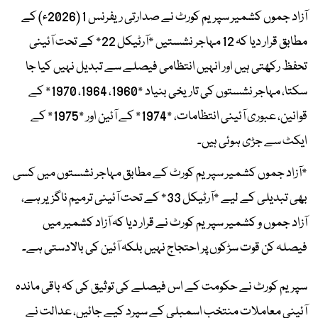
آزاد جموں کشمیر سپریم کورٹ نے صدارتی ریفرنس 1 (2026ء) کے
مطابق قرار دیا کہ 12 مہاجر نشستیں *آرٹیکل 22* کے تحت آئینی
تحفظ رکھتی ہیں اور انہیں انتظامی فیصلے سے تبدیل نہیں کیا جا
سکتا، مہاجر نشستوں کی تاریخی بنیاد *1960، 1964، 1970* کے
قوانین، عبوری آئینی انتظامات، *1974* کے آئین اور *1975* کے
ایکٹ سے جڑی ہوئی ہیں۔
*آزاد جموں کشمیر سپریم کورٹ کے مطابق مہاجر نشستوں میں کسی
بھی تبدیلی کے لیے *آرٹیکل 33* کے تحت آئینی ترمیم ناگزیر ہے،
آزاد جموں و کشمیر سپریم کورٹ نے قرار دیا کہ آزاد کشمیر میں
فیصلہ کن قوت سڑکوں پر احتجاج نہیں بلکہ آئین کی بالادستی ہے۔
سپریم کورٹ نے حکومت کے اس فیصلے کی توثیق کی کہ باقی ماندہ
آئینی معاملات منتخب اسمبلی کے سپرد کیے جائیں، عدالت نے