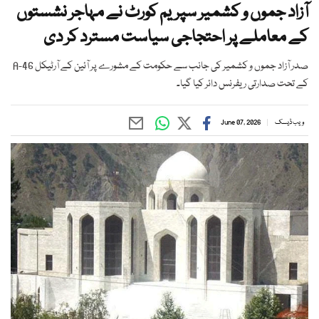
آزاد جموں و کشمیر سپریم کورٹ نے مہاجر نشستوں
کے معاملے پر احتجاجی سیاست مسترد کر دی
صدر آزاد جموں و کشمیر کی جانب سے حکومت کے مشورے پر آئین کے آرٹیکل 46-A
کے تحت صدارتی ریفرنس دائر کیا گیا۔
ویب ڈیسک
June 07, 2026