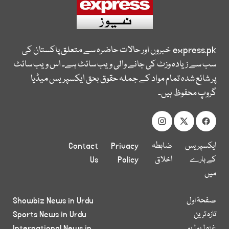
express.pk
خبروں اور حالات حاضرہ سے متعلق پاکستان کی
سب سے زیادہ وزٹ کی جانے والی ویب سائٹ ہے۔ اس ویب سائٹ
پر شائع شدہ تمام مواد کے جملہ حقوق بحق ایکسپریس میڈیا
گروپ محفوظ ہیں۔
ایکسپریس
ضابطہ
Privacy
Contact
کے بارے
اخلاق
Policy
Us
میں
صفحۂ اول
Showbiz News in Urdu
تازہ ترین
Sports News in Urdu
غزہ لہو لہو
International News in