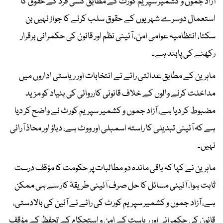
آزاد جموں و کشمیر سپریم کورٹ کے مطابق کسی فرد کے حقوق کا
استعمال دوسرے شہریوں کے حقوق سلب کرنے کا جواز نہیں بن
سکتا، انتظامیہ عوامی امن، آئینی نظم اور قانون کی حکمرانی برقرار
رکھنے کی پابند ہے۔
ماہرین کے مطابق عدالتی رائے نے انتخابات اور ریاستی اداروں میں
مداخلت کرنے والوں کے خلاف قانونی کارروائی کی بنیاد کو مزید
مضبوط کر دیا ہے، آزاد جموں و کشمیر سپریم کورٹ نے واضح کر دیا
ہے کہ آئینی تبدیلی کا راستہ اسمبلی اور ووٹ ہے، دباؤ اور محاذ آرائی
نہیں۔
ماہرین نے کہا کہ باقی ماندہ دو مطالبات پر حکومت کا مؤقف درست
ثابت ہوا، آئینی مسائل کا حل صرف آئینی طریقۂ کار سے ہی ممکن
ہے، آزاد جموں و کشمیر سپریم کورٹ کی رائے نے آئین کی بالادستی،
قانون کی حکمرانی اور ریاست کے امن و استحکام کے تحفظ کے مؤقف