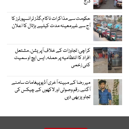
درج
حکومت سے مذاکرات ناکام،گڈز ٹرانسپورٹرز کا
آج سے غیرمعینہ مدت کیلیے ہڑتال کا اعلان
کراچی: تجاوزات کے خلاف آپریشن، مشتعل
افراد کا انتظامیہ پر حملہ، ایس ایچ او سمیت
کئی زخمی
میر رضا کے مبینہ آخری آڈیو پیغامات سامنے
آگئے، رقم وصولی اور لاکھوں کے چیکس کی
تجاویز بھی دیں