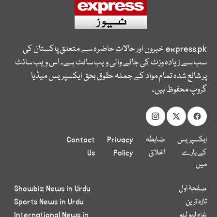
express.pk
خبروں اور حالات حاضرہ سے متعلق پاکستان کی
سب سے زیادہ وزٹ کی جانے والی ویب سائٹ ہے۔ اس ویب سائٹ
پر شائع شدہ تمام مواد کے جملہ حقوق بحق ایکسپریس میڈیا
گروپ محفوظ ہیں۔
ایکسپریس
ضابطہ
Privacy
Contact
کے بارے
اخلاق
Policy
Us
میں
صفحۂ اول
Showbiz News in Urdu
تازہ ترین
Sports News in Urdu
غزہ لہو لہو
International News in