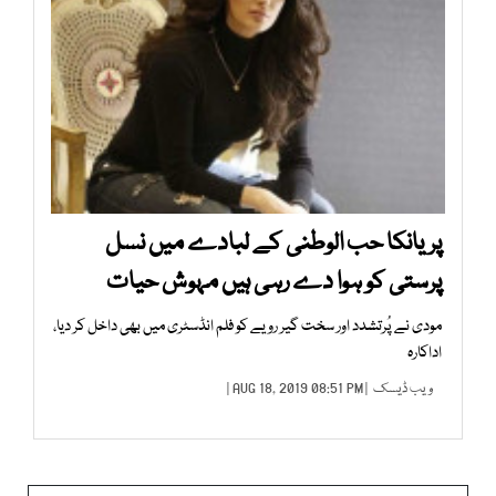
پریانکا حب الوطنی کے لبادے میں نسل
پرستی کو ہوا دے رہی ہیں مہوش حیات
مودی نے پُرتشدد اور سخت گیر رویے کو فلم انڈسٹری میں بھی داخل کر دیا،
اداکارہ
ویب ڈیسک
| AUG 18, 2019 08:51 PM |