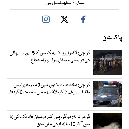
ہمارے ساتھ شامل ہوں
پاکستان
کراچی: لائنز ایریا کے مکینوں کا 15 روز سے پانی
کی فراہمی معطل ہونے پر احتجاج
کراچی: مختلف علاقوں میں 3 مبینہ پولیس
مقابلے، ایک ڈاکو ہلاک، زخمی سمیت 3 گرفتار
گوجرانوالہ: دو گروپوں کے درمیان فائرنگ کی زد
میں آکر 19 سالہ لڑکی جاں بحق