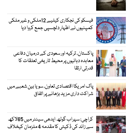
فیسکو کی نجکاری کیلیے 12ملکی و غیر ملکی
کمپنیوں نے اظہارِ دلچسپی جمع کروا دیا
پاکستان، ترکیہ اور سعودی کے درمیان دفاعی
معاہدہ دہائیوں پر محیط تاریخی تعلقات کا
قدرتی ارتقا
پاک امریکا اقتصادی تعاون، سویا بین شعبے میں
شراکت داری مزید بڑھانے پر اتفاق
کراچی: سہراب گوٹھ ایدھی سینٹر میں 65لاکھ
سے زائد کی ڈکیتی کا مقدمہ 4 ملزمان کیخلاف