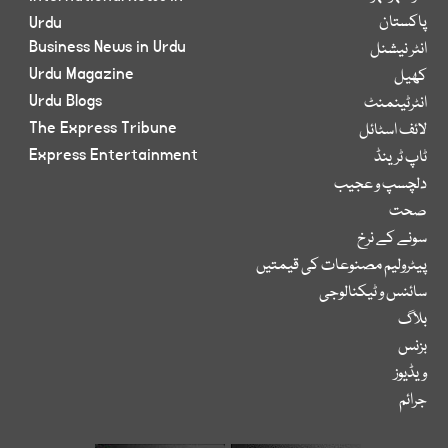
پاکستان
Urdu
Business News in Urdu
انٹر نیشنل
Urdu Magazine
کھیل
Urdu Blogs
انٹرٹینمنٹ
The Express Tribune
لائف اسٹائل
Express Entertainment
ٹاپ ٹرینڈ
دلچسپ و عجیب
صحت
سونے کے نرخ
پیٹرولیم مصنوعات کی قیمتیں
سائنس و ٹیکنالوجی
بلاگ
بزنس
ویڈیوز
جرائم