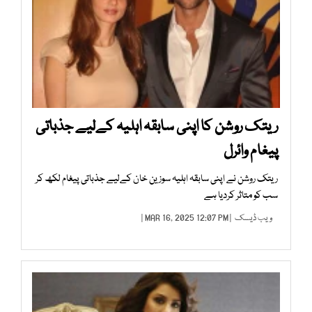
ریتک روشن کا اپنی سابقہ اہلیہ کےلیے جذباتی
پیغام وائرل
ریتک روشن نے اپنی سابقہ اہلیہ سوزین خان کےلیے جذباتی پیغام لکھ کر
سب کو متاثر کردیا ہے
ویب ڈیسک
| MAR 16, 2025 12:07 PM |