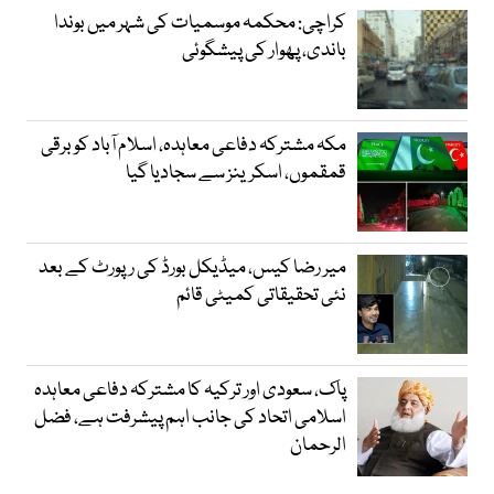
کراچی: محکمہ موسمیات کی شہر میں بوندا
باندی، پھوار کی پیشگوئی
مکہ مشترکہ دفاعی معاہدہ، اسلام آباد کو برقی
قمقموں، اسکرینز سے سجادیا گیا
میر رضا کیس، میڈیکل بورڈ کی رپورٹ کے بعد
نئی تحقیقاتی کمیٹی قائم
پاک، سعودی اور ترکیہ کا مشترکہ دفاعی معاہدہ
اسلامی اتحاد کی جانب اہم پیشرفت ہے، فضل
الرحمان