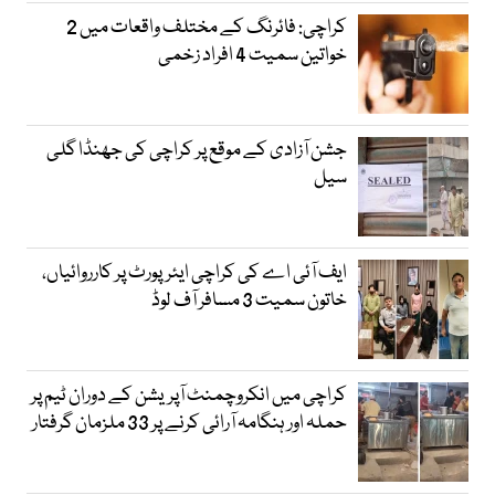
کراچی: فائرنگ کے مختلف واقعات میں 2
خواتین سمیت 4 افراد زخمی
جشن آزادی کے موقع پر کراچی کی جھنڈا گلی
سیل
ایف آئی اے کی کراچی ایئرپورٹ پر کارروائیاں،
خاتون سمیت 3 مسافر آف لوڈ
کراچی میں انکروچمنٹ آپریشن کے دوران ٹیم پر
حملہ اور ہنگامہ آرائی کرنے پر 33 ملزمان گرفتار