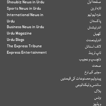
صفحۂ اول
Showbiz News in Urdu
تازہ ترین
Sports News in Urdu
غزہ لہو لہو
International News in
پاکستان
Urdu
Business News in Urdu
انٹر نیشنل
Urdu Magazine
کھیل
Urdu Blogs
انٹرٹینمنٹ
The Express Tribune
لائف اسٹائل
Express Entertainment
ٹاپ ٹرینڈ
دلچسپ و عجیب
صحت
سونے کے نرخ
پیٹرولیم مصنوعات کی قیمتیں
سائنس و ٹیکنالوجی
بلاگ
بزنس
ویڈیوز