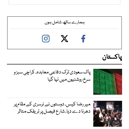
ہمارے ساتھ شامل ہوں
پاکستان
پاک سعودی ترک دفاعی معاہدہ، کراچی سبز و
سرخ روشنیوں میں نہا گیا
میر رضا کیس، دوستوں نے نرسری کے مقام پر
دھرنا دے دیا، شارع فیصل پر ٹریفک متاثر