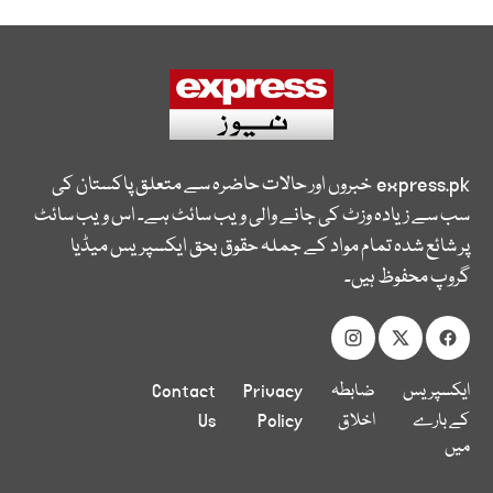
express.pk
خبروں اور حالات حاضرہ سے متعلق پاکستان کی
سب سے زیادہ وزٹ کی جانے والی ویب سائٹ ہے۔ اس ویب سائٹ
پر شائع شدہ تمام مواد کے جملہ حقوق بحق ایکسپریس میڈیا
گروپ محفوظ ہیں۔
ایکسپریس
ضابطہ
Privacy
Contact
کے بارے
اخلاق
Policy
Us
میں