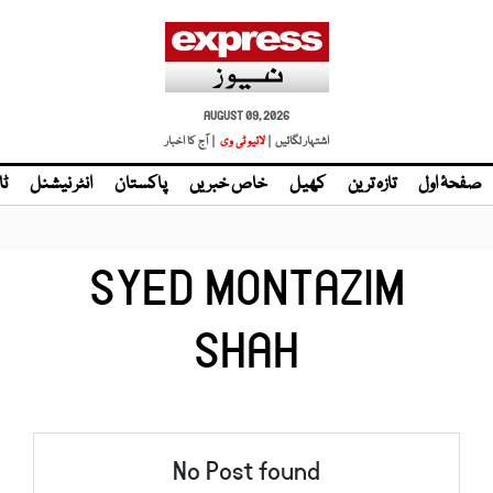
AUGUST 09, 2026
اشتہار لگائیں |
لائیو ٹی وی
| آج کا اخبار
صفحۂ اول
تازہ ترین
کھیل
خاص خبریں
پاکستان
انٹر نیشنل
ٹا
SYED MONTAZIM
SHAH
No Post found