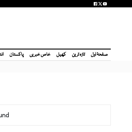
صفحۂ اول
تازہ ترین
کھیل
خاص خبریں
پاکستان
انٹ
und