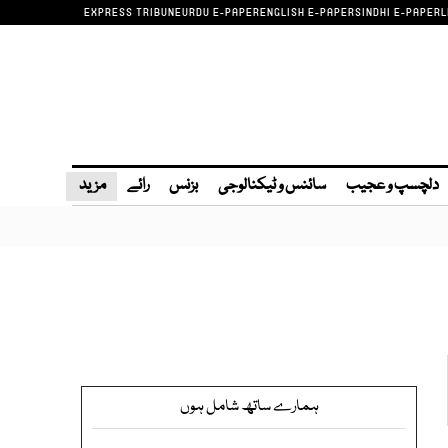
EXPRESS TRIBUNE
URDU E-PAPER
ENGLISH E-PAPER
SINDHI E-PAPER
L
دلچسپ و عجیب
سائنس و ٹیکنالوجی
بزنس
رائے
مزید
ہمارے ساتھ شامل ہوں