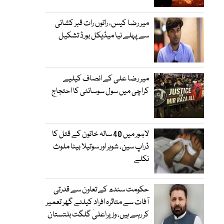
میر رضا کیس، راتوں رات قبر کشائی
سے پہلے نیا میڈیکل بورڈ تشکیل
میر رضا علی کے انصاف کیلیے
کراچی میں سول سوسائٹی کا احتجاج
لاہور میں 40 سالہ خاتون کے قتل کا
ڈراپ سین، شوہر اور سوتیلا بیٹا ملوث
نکلے
حکومت سندھ کے تعاون سے قدرتی
آفات سے متاثرہ افراد کیلئے گھر تعمیر
کر رہے ہیں، وزیراعلیٰ گلگت بلتستان