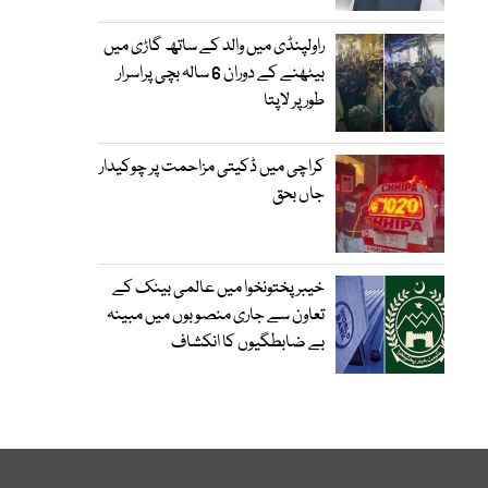
راولپنڈی میں والد کے ساتھ گاڑی میں
بیٹھنے کے دوران 6 سالہ بچی پراسرار
طور پر لاپتا
کراچی میں ڈکیتی مزاحمت پر چوکیدار
جاں بحق
خیبرپختونخوا میں عالمی بینک کے
تعاون سے جاری منصوبوں میں مبینہ
بے ضابطگیوں کا انکشاف