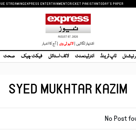
IVE STREAMING
EXPRESS ENTERTAINMENT
CRICKET PAKISTAN
TODAY'S PAPER
AUGUST 07, 2026
اشتہار لگائیں |
لائیو ٹی وی
| آج کا اخبار
ر نیشنل
ٹاپ ٹرینڈ
انٹرٹینمنٹ
لائف اسٹائل
فیکٹ چیک
صحت
SYED MUKHTAR KAZIM
No Post fo