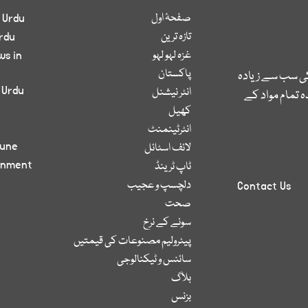
صفحۂ اول
 Urdu
تازہ ترین
rdu
غزہ لہو لہو
ws in
پاکستان
کی سب سے زیادہ
 Urdu
انٹر نیشنل
 تمام مواد کے
کھیل
انٹرٹینمنٹ
bune
لائف اسٹائل
inment
ٹاپ ٹرینڈ
دلچسپ و عجیب
Contact Us
صحت
سونے کے نرخ
پیٹرولیم مصنوعات کی قیمتیں
سائنس و ٹیکنالوجی
بلاگ
بزنس