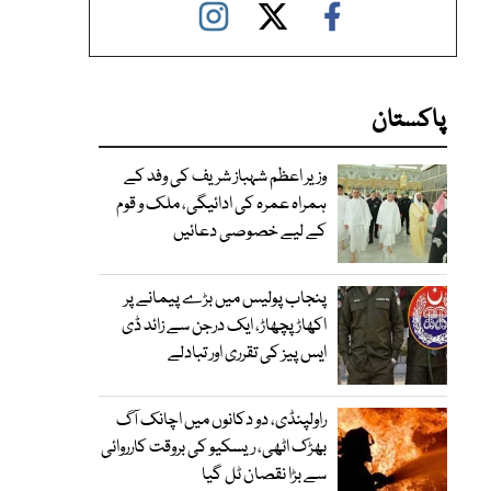
پاکستان
وزیر اعظم شہباز شریف کی وفد کے
ہمراہ عمرہ کی ادائیگی، ملک و قوم
کے لیے خصوصی دعائیں
پنجاب پولیس میں بڑے پیمانے پر
اکھاڑ پچھاڑ، ایک درجن سے زائد ڈی
ایس پیز کی تقرری اور تبادلے
راولپنڈی، دو دکانوں میں اچانک آگ
بھڑک اٹھی، ریسکیو کی بروقت کارروائی
سے بڑا نقصان ٹل گیا