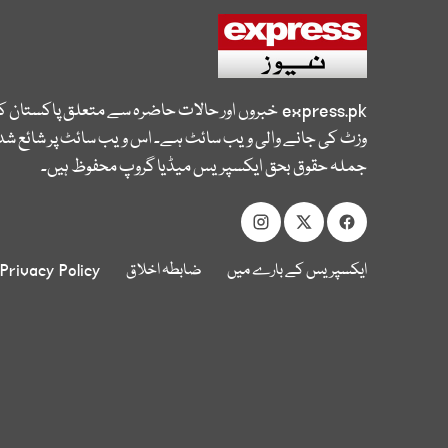
express.pk
خبروں اور حالات حاضرہ سے متعلق پاکستان 
وزٹ کی جانے والی ویب سائٹ ہے۔ اس ویب سائٹ پر شائع شدہ
جملہ حقوق بحق ایکسپریس میڈیا گروپ محفوظ ہیں۔
ایکسپریس کے بارے میں
ضابطہ اخلاق
Privacy Policy