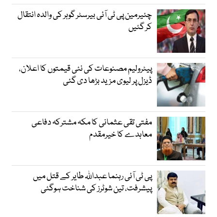
چئیرمین پی ٹی آئی بیرسٹر گوہر کی والدہ انتقال
کر گئیں
پیٹرولیم مصنوعات کی نئی قیمتوں کا اعلان،
ڈیزل پر لیوی مزید بڑھا دی گئی
مفتی تقی عثمانی کا مکہ مشترکہ دفاعی
معاہدے کا خیرمقدم
پی ٹی آئی رہنما عبداللہ طایر کے قتل میں
پیشرفت، تین شوٹرز کی شناخت ہوگئی