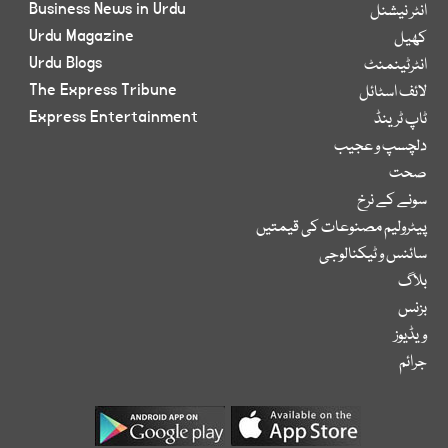
Business News in Urdu
انٹر نیشنل
Urdu Magazine
کھیل
Urdu Blogs
انٹرٹینمنٹ
The Express Tribune
لائف اسٹائل
Express Entertainment
ٹاپ ٹرینڈ
دلچسپ و عجیب
صحت
سونے کے نرخ
پیٹرولیم مصنوعات کی قیمتیں
سائنس و ٹیکنالوجی
بلاگ
بزنس
ویڈیوز
جرائم