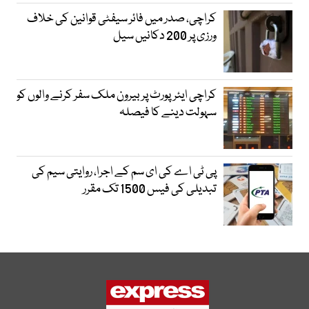
کراچی، صدر میں فائر سیفٹی قوانین کی خلاف
ورزی پر 200 دکانیں سیل
کراچی ایئرپورٹ پر بیرون ملک سفر کرنے والوں کو
سہولت دینے کا فیصلہ
پی ٹی اے کی ای سم کے اجرا، روایتی سیم کی
تبدیلی کی فیس 1500 تک مقرر