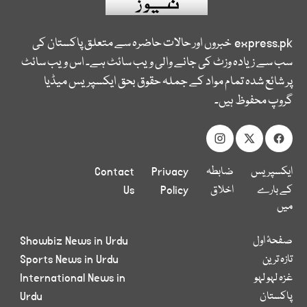
express.pk
خبروں اور حالات حاضرہ سے متعلق پاکستان کی
سب سے زیادہ وزٹ کی جانے والی ویب سائٹ ہے۔ اس ویب سائٹ
پر شائع شدہ تمام مواد کے جملہ حقوق بحق ایکسپریس میڈیا
گروپ محفوظ ہیں۔
ایکسپریس
ضابطہ
Privacy
Contact
کے بارے
اخلاق
Policy
Us
میں
صفحۂ اول
Showbiz News in Urdu
تازہ ترین
Sports News in Urdu
غزہ لہو لہو
International News in
پاکستان
Urdu