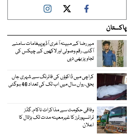
پاکستان
میر رضا کے مبینہ آخری آڈیو پیغامات سامنے
آگئے، رقم وصولی اور لاکھوں کے چیکس کی
تجاویز بھی دیں
کراچی میں ڈاکوؤں کی فائرنگ سے شہری جاں
بحق، رواں سال میں اب تک کی تعداد 46 ہوگئی
وفاقی حکومت سے مذاکرات ناکام، گڈز
ٹرانسپورٹرز کا غیرمعینہ مدت تک ہڑتال کا
اعلان