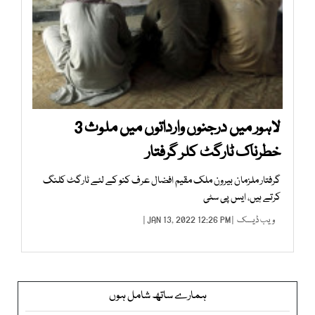
لاہور میں درجنوں وارداتوں میں ملوث 3
خطرناک ٹارگٹ کلر گرفتار
گرفتار ملزمان بیرون ملک مقیم افضال عرف کنو کے لئے ٹارگٹ کلنگ
کرتے ہیں، ایس پی سٹی
ویب ڈیسک
| JAN 13, 2022 12:26 PM |
ہمارے ساتھ شامل ہوں