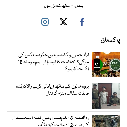
ہمارے ساتھ شامل ہوں
پاکستان
آزاد جموں و کشمیر میں حکومت کس کی
ہوگی؟ انتخابات کا تیسرا اور اہم مرحلہ 10
اگست کو ہوگا
بیوہ خاتون کے ساتھ زیادتی کرنے والا درندہ
صفت سفاک ملزم گرفتار
ردالفتنہ-3 : بلوچستان میں فتنہ الہندوستان
کے مزید 12 دہشت گرد ہلاک