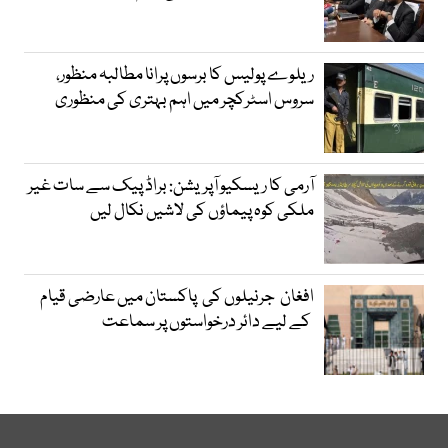
ریلوے پولیس کا برسوں پرانا مطالبہ منظور،
سروس اسٹرکچر میں اہم بہتری کی منظوری
آرمی کا ریسکیو آپریشن: براڈ پیک سے سات غیر
ملکی کوہ پیماؤں کی لاشیں نکال لیں
افغان جرنیلوں کی پاکستان میں عارضی قیام
کے لیے دائر درخواستوں پر سماعت