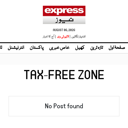
AUGUST 06, 2026
اشتہار لگائیں |
| آج کا اخبار
صفحۂ اول
تازہ ترین
کھیل
خاص خبریں
پاکستان
انٹر نیشنل
ٹا
TAX-FREE ZONE
No Post found