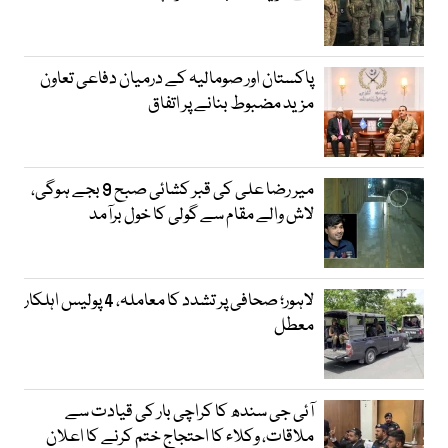
پاکستان اور صومالیہ کے درمیان دفاعی تعاون
مزید مضبوط بنانے پر اتفاق
میر رضا علی کی قبر کشائی صبح 9 بجے ہوگی،
لاش والے مقام سے گولی کا خول برآمد
لاہور؛ صحافی پر تشدد کا معاملہ، 4 پولیس اہلکار
معطل
آئی جی سندھ کا کراچی بار کی قیادت سے
ملاقات، وکلاء کا احتجاج ختم کرنے کا اعلان