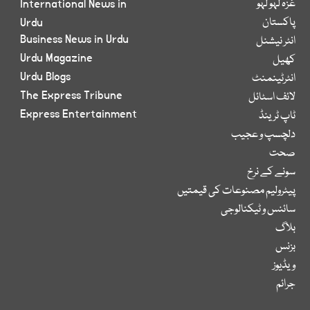
غزہ لہو لہو
International News in
پاکستان
Urdu
Business News in Urdu
انٹر نیشنل
Urdu Magazine
کھیل
Urdu Blogs
انٹرٹینمنٹ
The Express Tribune
لائف اسٹائل
Express Entertainment
ٹاپ ٹرینڈ
دلچسپ و عجیب
صحت
سونے کے نرخ
پیٹرولیم مصنوعات کی قیمتیں
سائنس و ٹیکنالوجی
بلاگ
بزنس
ویڈیوز
جرائم