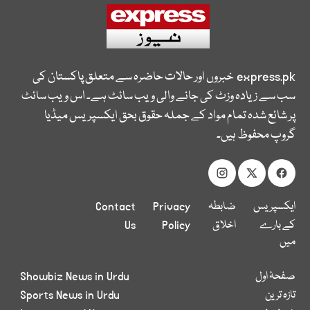
express.pk
خبروں اور حالات حاضرہ سے متعلق پاکستان کی
سب سے زیادہ وزٹ کی جانے والی ویب سائٹ ہے۔ اس ویب سائٹ
پر شائع شدہ تمام مواد کے جملہ حقوق بحق ایکسپریس میڈیا
گروپ محفوظ ہیں۔
ایکسپریس
ضابطہ
Privacy
Contact
کے بارے
اخلاق
Policy
Us
میں
صفحۂ اول
Showbiz News in Urdu
تازہ ترین
Sports News in Urdu