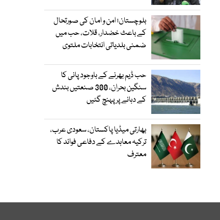
بلوچستان؛ امن و امان کی صورتحال
کے باعث خضدار، قلات، حب میں
ضمنی بلدیاتی انتخابات ملتوی
حب ڈیم بھرنے کے باوجود پانی کا
سنگین بحران، 300 صنعتیں بندش
کے دہانے پر پہنچ گئیں
بھارتی میڈیا پاکستان، سعودی عرب،
ترکیہ معاہدے کے دفاعی فوائد کا
معترف