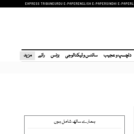
EXPRESS TRIBUNE
URDU E-PAPER
ENGLISH E-PAPER
SINDHI E-PAPER
L
دلچسپ و عجیب
سائنس و ٹیکنالوجی
بزنس
رائے
مزید
ہمارے ساتھ شامل ہوں