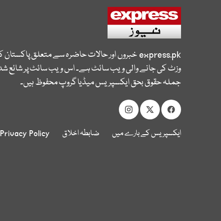
express.pk
خبروں اور حالات حاضرہ سے متعلق پاکستان 
وزٹ کی جانے والی ویب سائٹ ہے۔ اس ویب سائٹ پر شائع شدہ
جملہ حقوق بحق ایکسپریس میڈیا گروپ محفوظ ہیں۔
ایکسپریس کے بارے میں
ضابطہ اخلاق
Privacy Policy