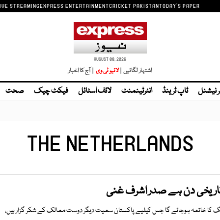
IVE STREAMING
EXPRESS ENTERTAINMENT
CRICKET PAKISTAN
TODAY'S PAPER
AUGUST 08, 2026
اشتہار لگائیں |
| آج کا اخبار
ر نیشنل
ٹاپ ٹرینڈ
انٹرٹینمنٹ
لائف اسٹائل
فیکٹ چیک
صحت
THE NETHERLANDS
 تاریخی دن ہے صدر اشرف غنی
معاہدے سے 19 سالہ جنگ کا خاتمہ ہوجائے گا جس کیلیے پاکستان سمیت دیگر دوست ممالک کے شکر گزار ہیں،