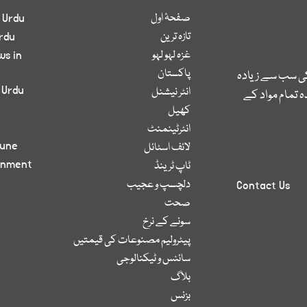
صفحۂ اول
 Urdu
تازہ ترین
rdu
غزہ لہو لہو
ws in
پاکستان
کی سب سے زیادہ
 Urdu
انٹر نیشنل
 تمام مواد کے
کھیل
انٹرٹینمنٹ
bune
لائف اسٹائل
inment
ٹاپ ٹرینڈ
دلچسپ و عجیب
Contact Us
صحت
سونے کے نرخ
پیٹرولیم مصنوعات کی قیمتیں
سائنس و ٹیکنالوجی
بلاگ
بزنس