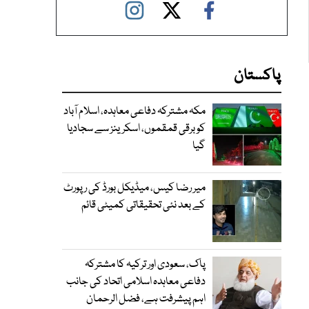
پاکستان
مکہ مشترکہ دفاعی معاہدہ، اسلام آباد
کو برقی قمقموں، اسکرینز سے سجادیا
گیا
میر رضا کیس، میڈیکل بورڈ کی رپورٹ
کے بعد نئی تحقیقاتی کمیٹی قائم
پاک، سعودی اور ترکیہ کا مشترکہ
دفاعی معاہدہ اسلامی اتحاد کی جانب
اہم پیشرفت ہے، فضل الرحمان