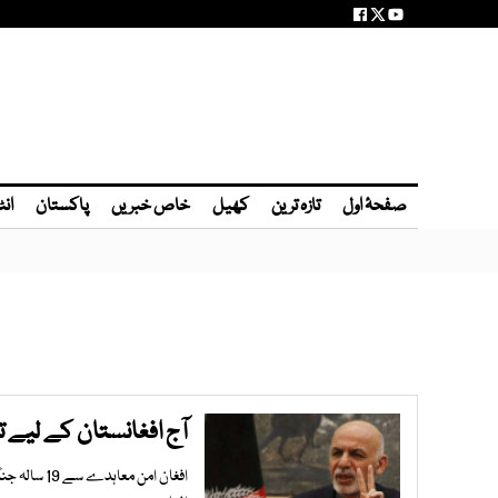
صفحۂ اول
تازہ ترین
کھیل
خاص خبریں
پاکستان
انٹ
آج افغانستان کے لیے
افغان امن 