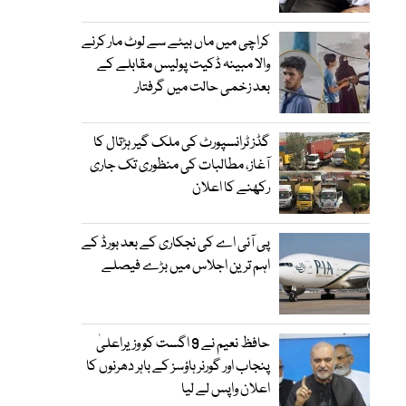
کراچی میں ماں بیٹے سے لوٹ مار کرنے
والا مبینہ ڈکیت پولیس مقابلے کے
بعد زخمی حالت میں گرفتار
گڈز ٹرانسپورٹ کی ملک گیر ہڑتال کا
آغاز، مطالبات کی منظوری تک جاری
رکھنے کا اعلان
پی آئی اے کی نجکاری کے بعد بورڈ کے
اہم ترین اجلاس میں بڑے فیصلے
حافظ نعیم نے 9 اگست کو وزیراعلیٰ
پنجاب اور گورنر ہاؤسز کے باہر دھرنوں کا
اعلان واپس لے لیا