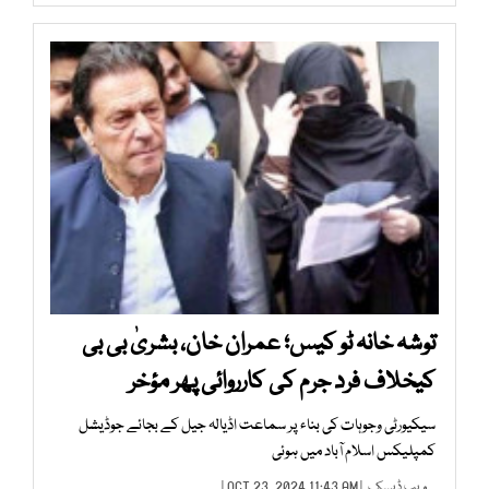
توشہ خانہ ٹو کیس؛ عمران خان، بشریٰ بی بی
کیخلاف فرد جرم کی کارروائی پھر مؤخر
سیکیورٹی وجوہات کی بناء پر سماعت اڈیالہ جیل کے بجائے جوڈیشل
کمپلیکس اسلام آباد میں ہوئی
ویب ڈیسک
| OCT 23, 2024 11:43 AM |