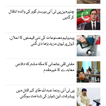
چئیرمین پی ٹی آئی بیرسٹر گوہر کی والدہ انتقال
کر گئیں
پیٹرولیم مصنوعات کی نئی قیمتوں کا اعلان،
ڈیزل پر لیوی مزید بڑھا دی گئی
مفتی تقی عثمانی کا مکہ مشترکہ دفاعی
معاہدے کا خیرمقدم
پی ٹی آئی رہنما عبداللہ طایر کے قتل میں
پیشرفت، تین شوٹرز کی شناخت ہوگئی