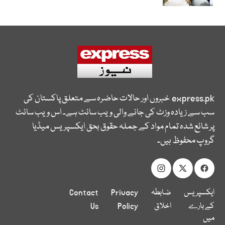
express.pk
خبروں اور حالات حاضرہ سے متعلق پاکستان کی
سب سے زیادہ وزٹ کی جانے والی ویب سائٹ ہے۔ اس ویب سائٹ
پر شائع شدہ تمام مواد کے جملہ حقوق بحق ایکسپریس میڈیا
گروپ محفوظ ہیں۔
ایکسپریس
ضابطہ
Privacy
Contact
کے بارے
اخلاق
Policy
Us
میں