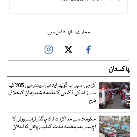
ہمارے ساتھ شامل ہوں
پاکستان
کراچی: سہراب گوٹھ ایدھی سینٹر میں 65لاکھ
سے زائد کی ڈکیتی کا مقدمہ 4 ملزمان کیخلاف
درج
حکومت سے مذاکرات ناکام،گڈز ٹرانسپورٹرز کا
آج سے غیرمعینہ مدت کیلیے ہڑتال کا اعلان