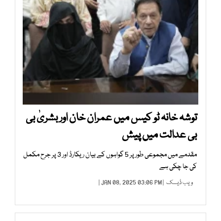
توشہ خانہ ٹو کیس میں عمران خان اور بشریٰ بی
بی عدالت میں پیش
مقدمے میں مجموعی طور پر 5 گواہوں کے بیان ریکارڈ اور 3 پر جرح مکمل
کی جا چکی ہے
ویب ڈیسک
| JAN 08, 2025 03:06 PM |