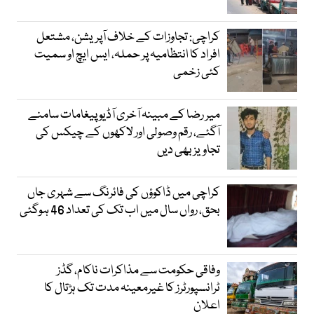
کراچی: تجاوزات کے خلاف آپریشن، مشتعل
افراد کا انتظامیہ پر حملہ، ایس ایچ او سمیت
کئی زخمی
میر رضا کے مبینہ آخری آڈیو پیغامات سامنے
آگئے، رقم وصولی اور لاکھوں کے چیکس کی
تجاویز بھی دیں
کراچی میں ڈاکوؤں کی فائرنگ سے شہری جاں
بحق، رواں سال میں اب تک کی تعداد 46 ہوگئی
وفاقی حکومت سے مذاکرات ناکام، گڈز
ٹرانسپورٹرز کا غیرمعینہ مدت تک ہڑتال کا
اعلان