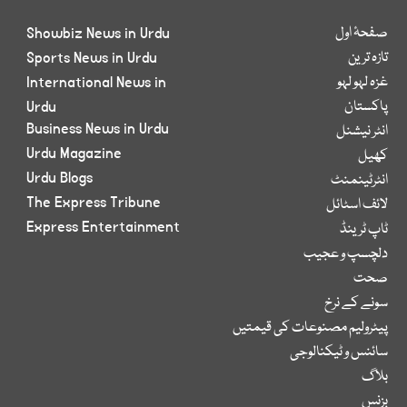
صفحۂ اول
Showbiz News in Urdu
تازہ ترین
Sports News in Urdu
غزہ لہو لہو
International News in
پاکستان
Urdu
Business News in Urdu
انٹر نیشنل
Urdu Magazine
کھیل
Urdu Blogs
انٹرٹینمنٹ
The Express Tribune
لائف اسٹائل
Express Entertainment
ٹاپ ٹرینڈ
دلچسپ و عجیب
صحت
سونے کے نرخ
پیٹرولیم مصنوعات کی قیمتیں
سائنس و ٹیکنالوجی
بلاگ
بزنس