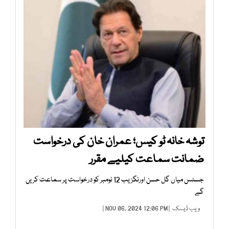
توشہ خانہ ٹو کیس؛ عمران خان کی درخواست
ضمانت سماعت کیلیے مقرر
جسٹس میاں گل حسن اورنگزیب 12 نومبر کو درخواست پر سماعت کریں
گے
ویب ڈیسک
| NOV 06, 2024 12:06 PM |