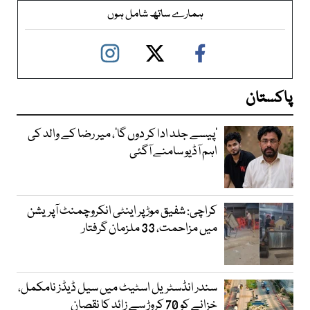
ہمارے ساتھ شامل ہوں
پاکستان
’پیسے جلد ادا کر دوں گا‘، میر رضا کے والد کی
اہم آڈیو سامنے آگئی
کراچی: شفیق موڑ پر اینٹی انکروچمنٹ آپریشن
میں مزاحمت، 33 ملزمان گرفتار
سندر انڈسٹریل اسٹیٹ میں سیل ڈیڈز نامکمل،
خزانے کو 70 کروڑ سے زائد کا نقصان