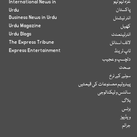
غزہ لہو لہو
International News in
پاکستان
Urdu
Business News in Urdu
انٹر نیشنل
Urdu Magazine
کھیل
Urdu Blogs
انٹرٹینمنٹ
The Express Tribune
لائف اسٹائل
Express Entertainment
ٹاپ ٹرینڈ
دلچسپ و عجیب
صحت
سونے کے نرخ
پیٹرولیم مصنوعات کی قیمتیں
سائنس و ٹیکنالوجی
بلاگ
بزنس
ویڈیوز
جرائم