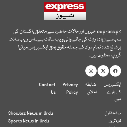
express.pk
خبروں اور حالات حاضرہ سے متعلق پاکستان کی
سب سے زیادہ وزٹ کی جانے والی ویب سائٹ ہے۔ اس ویب سائٹ
پر شائع شدہ تمام مواد کے جملہ حقوق بحق ایکسپریس میڈیا
گروپ محفوظ ہیں۔
ایکسپریس
ضابطہ
Privacy
Contact
کے بارے
اخلاق
Policy
Us
میں
صفحۂ اول
Showbiz News in Urdu
تازہ ترین
Sports News in Urdu