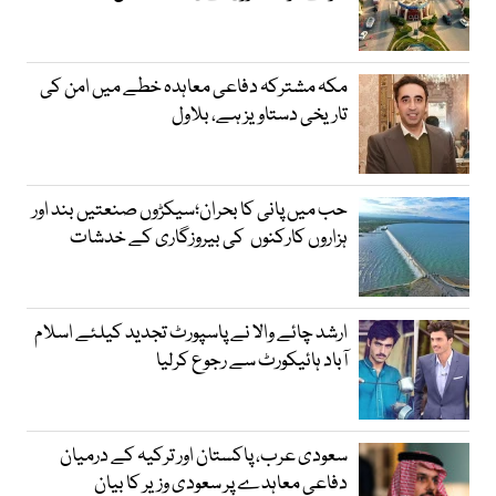
مکہ مشترکہ دفاعی معاہدہ خطے میں امن کی
تاریخی دستاویز ہے، بلاول
حب میں پانی کا بحران؛سیکڑوں صنعتیں بند اور
ہزاروں کارکنوں کی بیروزگاری کے خدشات
ارشد چائے والا نے پاسپورٹ تجدید کیلئے اسلام
آباد ہائیکورٹ سے رجوع کرلیا
سعودی عرب، پاکستان اور ترکیہ کے درمیان
دفاعی معاہدے پر سعودی وزیر کا بیان