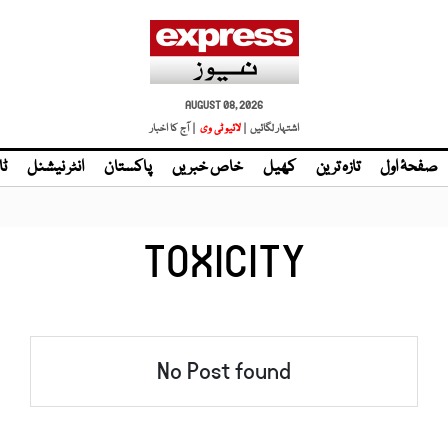
AUGUST 08, 2026
اشتہار لگائیں |
لائیو ٹی وی
| آج کا اخبار
صفحۂ اول
تازہ ترین
کھیل
خاص خبریں
پاکستان
انٹر نیشنل
ٹا
TOXICITY
No Post found