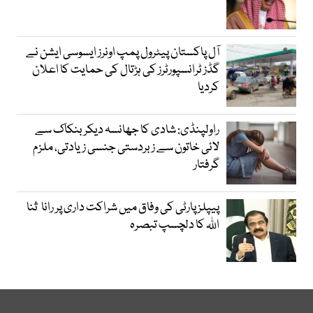
آل پاکستان پیٹرول پمپ اونرز ایسوسی ایشن نے
گڈز ٹرانسپورٹرز کی ہڑتال کی حمایت کا اعلان
کردیا
راولپنڈی: شادی کا جھانسہ دیکر بنکاک سے
لائی خاتون سے زبردستی جنسی زیادتی، ملزم
گرفتار
پیپلز پارٹی کی وفاق میں شراکت داری پر رانا ثنا
اللہ کا دلچسپ تبصرہ