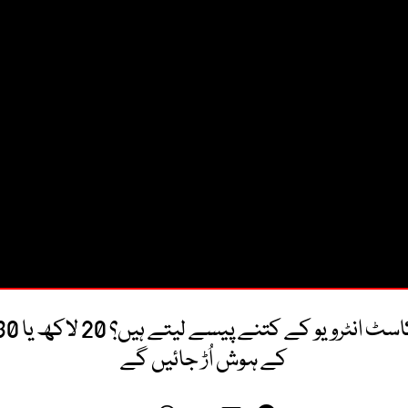
کے ہوش اُڑ جائیں گے