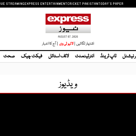
IVE STREAMING
EXPRESS ENTERTAINMENT
CRICKET PAKISTAN
TODAY'S PAPER
AUGUST 07, 2026
اشتہار لگائیں |
لائیو ٹی وی
| آج کا اخبار
ر نیشنل
ٹاپ ٹرینڈ
انٹرٹینمنٹ
لائف اسٹائل
فیکٹ چیک
صحت
ویڈیوز