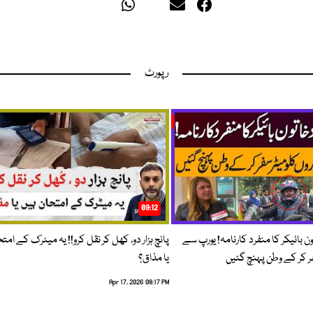
رپورٹ
09:12
ون بائیکر کا منفرد کارنامہ! یورپ سے
پانچ ہزار دو، کھل کر نقل کرو!! یہ میٹرک کے امت
فر کر کے وطن پہنچ گئیں
یا مذاق؟
Apr 17, 2026 08:17 PM