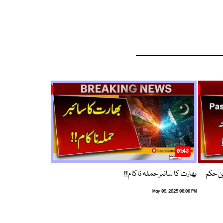
01:43
م ترین حکم
بھارت کا سائبر حملہ ناکام!!
May 09, 2025 08:08 PM