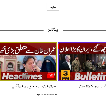
مزید
ہیڈلائنز
11:52
 ، ایران کا بڑا اعلان
عمران خان سے متعلق بڑی خبر آگئی
Apr 17, 2026 10:07 PM