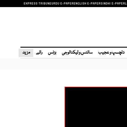
EXPRESS TRIBUNE
URDU E-PAPER
ENGLISH E-PAPER
SINDHI E-PAPER
L
دلچسپ و عجیب
سائنس و ٹیکنالوجی
بزنس
رائے
مزید