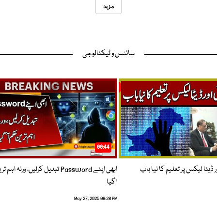
مزید
سائنس و ٹیکنالوجی
00:44
 ڈیٹا لیکس پر تعلیم کا نیا باب
ابھی اپنے Password تبدیل کرلیں، ورنہ اہ
آگیا
May 27, 2025 08:38 PM