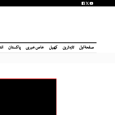
صفحۂ اول
تازہ ترین
کھیل
خاص خبریں
پاکستان
انٹ