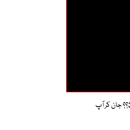
رجب بٹ پوڈ کاسٹ انٹرویو کے کتنے پیسے لیتے ہیں؟ 20 لاکھ یا 30؟؟ جان کر آپ