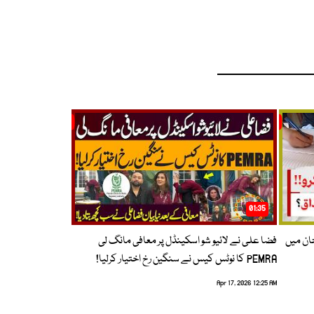
01:35
حان میں
فضا علی نے لائیو شو اسکینڈل پر معافی مانگ لی
PEMRA کا نوٹس کیس نے سنگین رخ اختیار کرلیا!
Apr 17, 2026 12:25 AM