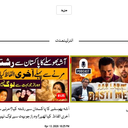
مزید
انٹرٹینمنٹ
01:35
ں
آشہ بھوسلے کا پاکستان سے رشتہ کیا؟ مرنے 
آخری الفاظ کیا تھے؟ وہ راز جو بہت سے لوگ نہی
Apr 13, 2026 10:25 PM