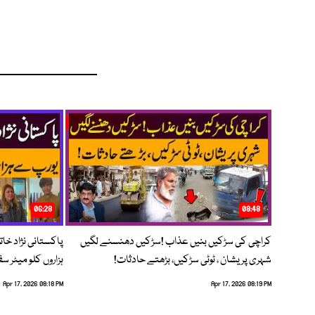
06:28
08:48
کراچی کی سڑکیں بنیں عذاب !سڑکیں دھنسنے لگیں
پاکستانی نژاد خات
شہری پریشان ، ٹوٹی سڑکیں، بڑھتے حادثات!
ہزاروں کلو میٹر س
Apr 17, 2026 08:18 PM
Apr 17, 2026 08:19 PM