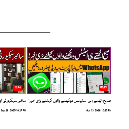
10:48
01:13
صبح اٹھتے ہی اسٹیٹس دیکھنے والوں کیلئے بڑی خبر!
سائبر سیکیورٹی اور
Sep 26, 2025 10:27 PM
Apr 13, 2026 10:25 PM