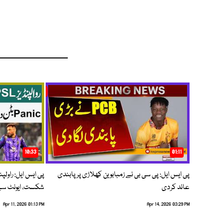
10:33
01:11
پی ایس ایل: پی سی بی نے زمبابوین کھلاڑی پر پابندی
پی ایس ایل: راول
عائد کردی
شکست، ایونٹ سے 
Apr 11, 2026 01:13 PM
Apr 14, 2026 03:29 PM