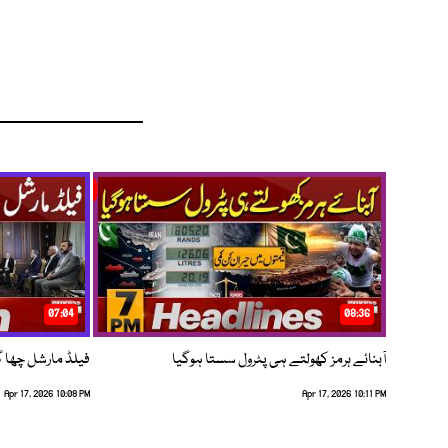
07:04
08:36
آبنائے ہرمز کھولتے ہی پٹرول سستا ہوگیا
فیلڈ مارشل چھا گئے
Apr 17, 2026 10:08 PM
Apr 17, 2026 10:11 PM