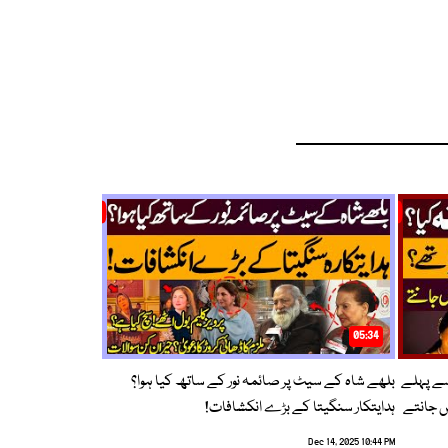
05:34
سے پہلے
بلھے شاہ کے سیٹ پر صائمہ نور کے ساتھ کیا ہوا؟
ں جانتے
ہدایتکار سنگیتا کے بڑے انکشافات!
Dec 14, 2025 10:44 PM