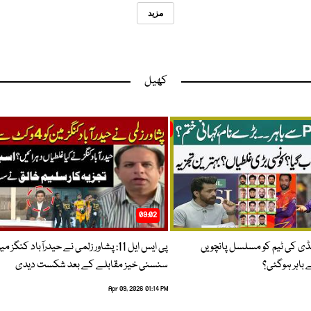
مزید
کھیل
09:02
پنڈی کی ٹیم کو مسلسل پانچویں
پی ایس ایل 11: پشاور زلمی نے حیدرآباد کنگز م
باہر ہوگئی؟
سنسنی خیز مقابلے کے بعد شکست دیدی
Apr 09, 2026 01:14 PM