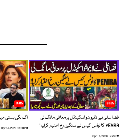
14:05
01:35
فضا علی نے لائیو شو اسکینڈل پر معافی مانگ لی
آگ لگی بستی می
PEMRA کا نوٹس کیس نے سنگین رخ اختیار کرلیا!
Apr 13, 2026 10:38 PM
Apr 17, 2026 12:25 AM