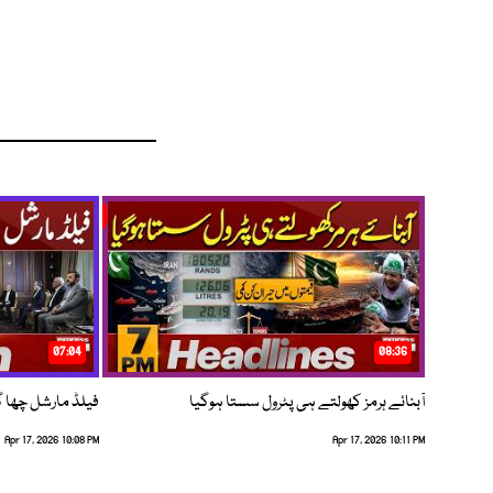
07:04
08:36
آبنائے ہرمز کھولتے ہی پٹرول سستا ہوگیا
فیلڈ مارشل چھا گئے
Apr 17, 2026 10:08 PM
Apr 17, 2026 10:11 PM