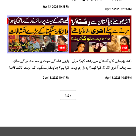
رخ اختیار کرلیا!
Apr 13, 2026 10:38 PM
Apr 17, 2026 12:25 AM
05:34
01:35
آشہ بھوسلے کا پاکستان سے رشتہ کیا؟ مرنے
بلھے شاہ کے سیٹ پر صائمہ نور کے ساتھ
سے پہلے آخری الفاظ کیا تھے؟ وہ راز جو بہت
کیا ہوا؟ ہدایتکار سنگیتا کے بڑے انکشافات!
سے لوگ نہیں جانتے
Dec 14, 2025 10:44 PM
Apr 13, 2026 10:25 PM
مزید