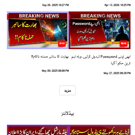
Sep 26, 2025 10:27 PM
Apr 13, 2026 10:25 PM
01:43
00:44
ابھی اپنے Password تبدیل کرلیں، ورنہ اہم
بھارت کا سائبر حملہ ناکام!!
ترین حکم آگیا
May 09, 2025 08:08 PM
May 27, 2025 08:38 PM
مزید
ہیڈلائنز