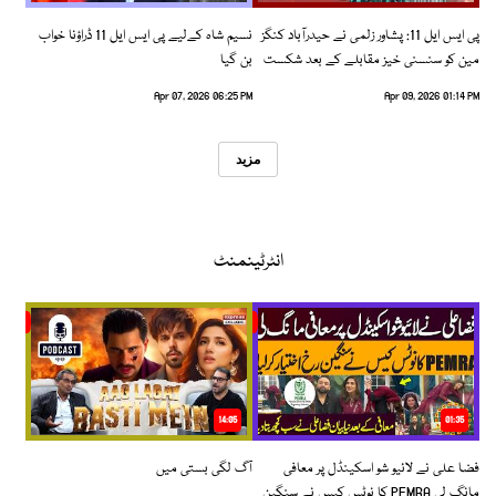
پی ایس ایل 11: پشاور زلمی نے حیدرآباد کنگز
نسیم شاہ کےلیے پی ایس ایل 11 ڈراؤنا خواب
مین کو سنسنی خیز مقابلے کے بعد شکست
بن گیا
دیدی
Apr 07, 2026 06:25 PM
Apr 09, 2026 01:14 PM
مزید
انٹرٹینمنٹ
14:05
01:35
فضا علی نے لائیو شو اسکینڈل پر معافی
آگ لگی بستی میں
مانگ لی PEMRA کا نوٹس کیس نے سنگین