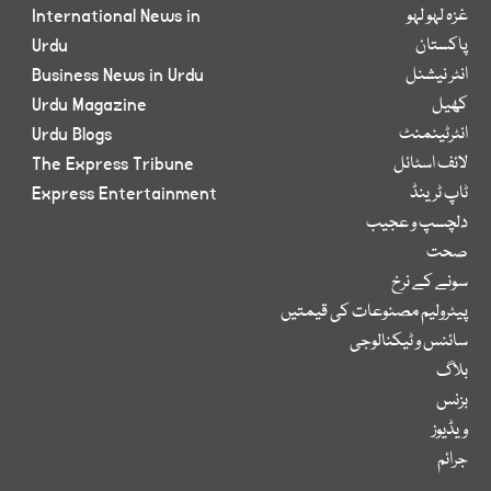
غزہ لہو لہو
International News in
پاکستان
Urdu
انٹر نیشنل
Business News in Urdu
کھیل
Urdu Magazine
انٹرٹینمنٹ
Urdu Blogs
لائف اسٹائل
The Express Tribune
ٹاپ ٹرینڈ
Express Entertainment
دلچسپ و عجیب
صحت
سونے کے نرخ
پیٹرولیم مصنوعات کی قیمتیں
سائنس و ٹیکنالوجی
بلاگ
بزنس
ویڈیوز
جرائم