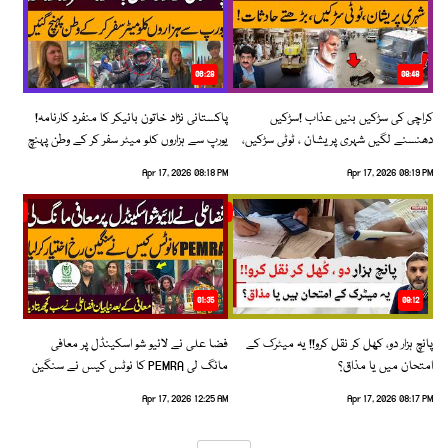
06:28
08:48
کراچی کی سڑکیں بنیں عذاب !سڑکیں
پاکستانی نژاد خاتون بائیکر کا منفرد کارنامہ!
دھنسنے لگیں شہری پریشان ، ٹوٹی سڑکیں،
یورپ سے ہزاروں کلو میٹر سفر کر کے وطن پہنچ
بڑھتے حادثات!
گئیں
Apr 17, 2026 08:18 PM
Apr 17, 2026 08:19 PM
01:35
09:12
پانچ ہزار دو، کھل کر نقل کرو!! یہ میٹرک کے
فضا علی نے لائیو شو اسکینڈل پر معافی
امتحان میں یا مذاق؟
مانگ لی PEMRA کا نوٹس کیس نے سنگین
رخ اختیار کرلیا!
Apr 17, 2026 12:25 AM
Apr 17, 2026 08:17 PM