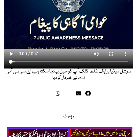
سوشل میڈیا پر ایک غلط کلک آپ کو جیل پہنچا سکتا ہے، این سی سی آئی
اے نے خبردار کر دیا
رپورٹ