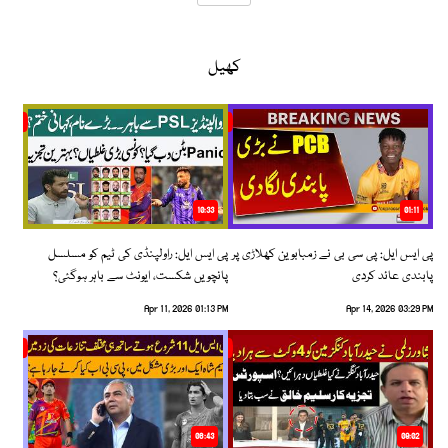
کھیل
10:33
01:11
پی ایس ایل: پی سی بی نے زمبابوین کھلاڑی پر
پی ایس ایل: راولپنڈی کی ٹیم کو مسلسل
پابندی عائد کردی
پانچویں شکست، ایونٹ سے باہر ہوگئی؟
Apr 11, 2026 01:13 PM
Apr 14, 2026 03:29 PM
06:43
09:02