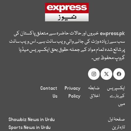
express.pk
خبروں اور حالات حاضرہ سے متعلق پاکستان کی
سب سے زیادہ وزٹ کی جانے والی ویب سائٹ ہے۔ اس ویب سائٹ
پر شائع شدہ تمام مواد کے جملہ حقوق بحق ایکسپریس میڈیا
گروپ محفوظ ہیں۔
ایکسپریس
ضابطہ
Privacy
Contact
کے بارے
اخلاق
Policy
Us
میں
صفحۂ اول
Showbiz News in Urdu
تازہ ترین
Sports News in Urdu