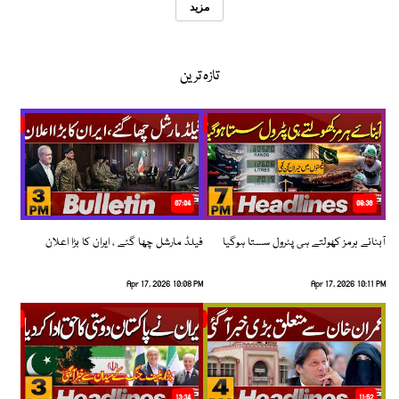
مزید
تازہ ترین
07:04
08:36
آبنائے ہرمز کھولتے ہی پٹرول سستا ہوگیا
فیلڈ مارشل چھا گئے ، ایران کا بڑا اعلان
Apr 17, 2026 10:08 PM
Apr 17, 2026 10:11 PM
13:34
11:52