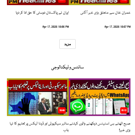
عمران خان سے متعلق بڑی خبر آگئی
ایران نے پاکستان دوستی کا حق ادا کر دیا
Apr 17, 2026 10:06 PM
Apr 17, 2026 10:07 PM
مزید
سائنس و ٹیکنالوجی
10:48
01:13
صبح اٹھتے ہی اسٹیٹس دیکھنے والوں کیلئے
سائبر سیکیورٹی اور ڈیٹا لیکس پر تعلیم کا نیا
بڑی خبر!
باب