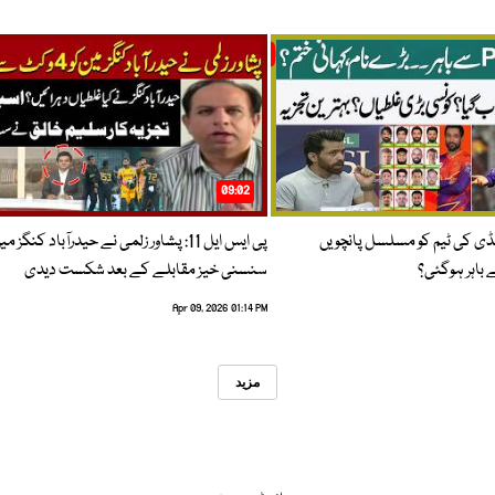
09:02
پنڈی کی ٹیم کو مسلسل پانچویں
پی ایس ایل 11: پشاور زلمی نے حیدرآباد کنگز م
باہر ہوگئی؟
سنسنی خیز مقابلے کے بعد شکست دیدی
Apr 09, 2026 01:14 PM
مزید