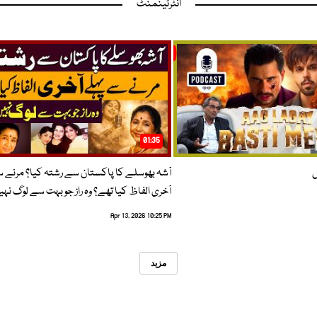
انٹرٹینمنٹ
01:35
ں
آشہ بھوسلے کا پاکستان سے رشتہ کیا؟ مرنے 
آخری الفاظ کیا تھے؟ وہ راز جو بہت سے لوگ نہی
Apr 13, 2026 10:25 PM
مزید