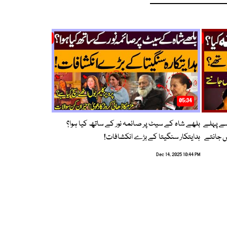
05:34
سے پہلے
بلھے شاہ کے سیٹ پر صائمہ نور کے ساتھ کیا ہوا؟
ں جانتے
ہدایتکار سنگیتا کے بڑے انکشافات!
Dec 14, 2025 10:44 PM