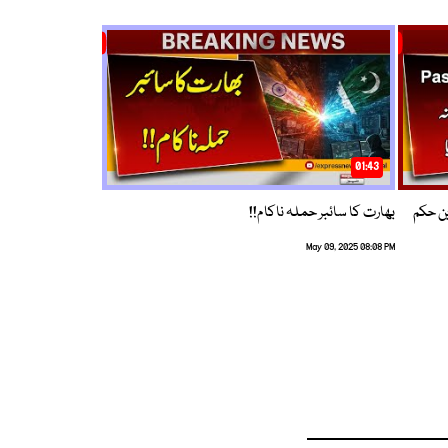
01:43
م ترین حکم
بھارت کا سائبر حملہ ناکام!!
May 09, 2025 08:08 PM