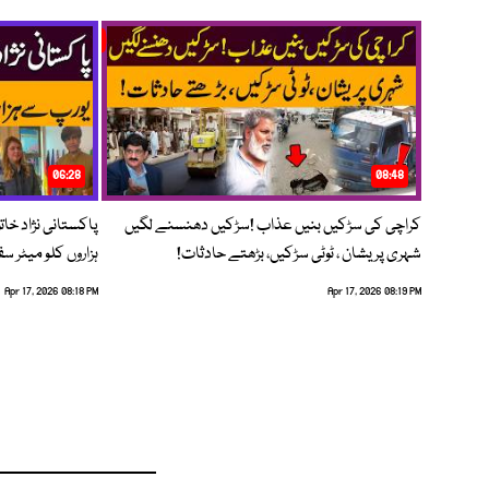
06:28
08:48
کراچی کی سڑکیں بنیں عذاب !سڑکیں دھنسنے لگیں
پاکستانی نژاد خات
شہری پریشان ، ٹوٹی سڑکیں، بڑھتے حادثات!
ہزاروں کلو میٹر س
Apr 17, 2026 08:18 PM
Apr 17, 2026 08:19 PM