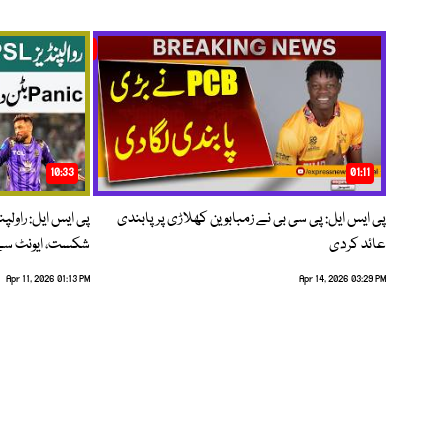
10:33
01:11
پی ایس ایل: پی سی بی نے زمبابوین کھلاڑی پر پابندی
پی ایس ایل: راول
عائد کردی
شکست، ایونٹ سے 
Apr 11, 2026 01:13 PM
Apr 14, 2026 03:29 PM