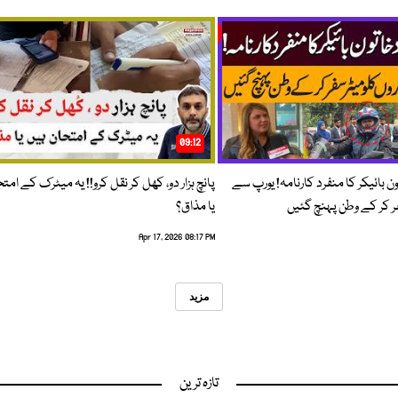
09:12
ون بائیکر کا منفرد کارنامہ! یورپ سے
پانچ ہزار دو، کھل کر نقل کرو!! یہ میٹرک کے امت
فر کر کے وطن پہنچ گئیں
یا مذاق؟
Apr 17, 2026 08:17 PM
مزید
تازہ ترین