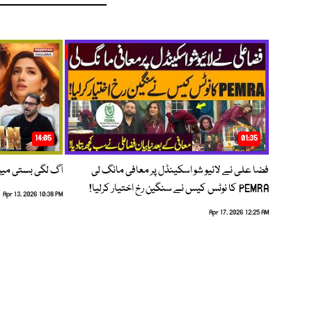
14:05
01:35
فضا علی نے لائیو شو اسکینڈل پر معافی مانگ لی
آگ لگی بستی می
PEMRA کا نوٹس کیس نے سنگین رخ اختیار کرلیا!
Apr 13, 2026 10:38 PM
Apr 17, 2026 12:25 AM