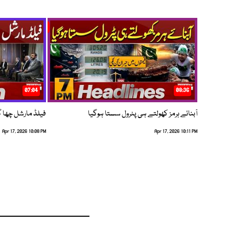
07:04
08:36
آبنائے ہرمز کھولتے ہی پٹرول سستا ہوگیا
فیلڈ مارشل چھا گئے
Apr 17, 2026 10:08 PM
Apr 17, 2026 10:11 PM