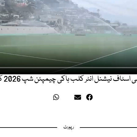
اف نیشنل انٹر کلب ہاکی چیمپئن شپ 2026 کا شاندار آغاز
رپورٹ