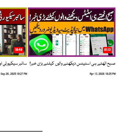
10:48
01:13
صبح اٹھتے ہی اسٹیٹس دیکھنے والوں کیلئے بڑی خبر!
سائبر سیکیورٹی اور
Sep 26, 2025 10:27 PM
Apr 13, 2026 10:25 PM