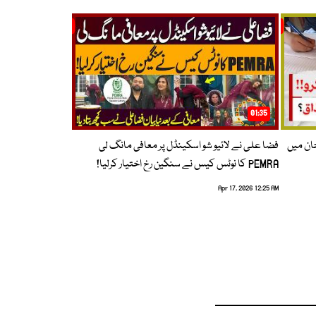
01:35
حان میں
فضا علی نے لائیو شو اسکینڈل پر معافی مانگ لی
PEMRA کا نوٹس کیس نے سنگین رخ اختیار کرلیا!
Apr 17, 2026 12:25 AM