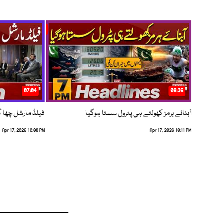
07:04
08:36
آبنائے ہرمز کھولتے ہی پٹرول سستا ہوگیا
فیلڈ مارشل چھا گئے
Apr 17, 2026 10:08 PM
Apr 17, 2026 10:11 PM