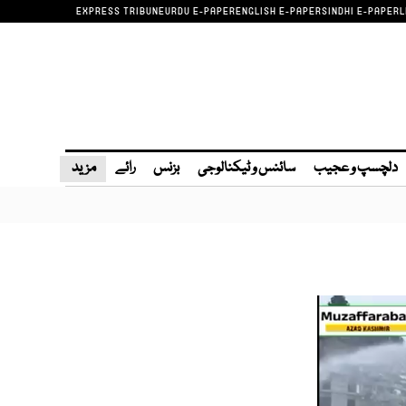
EXPRESS TRIBUNE
URDU E-PAPER
ENGLISH E-PAPER
SINDHI E-PAPER
L
دلچسپ و عجیب
سائنس و ٹیکنالوجی
بزنس
رائے
مزید