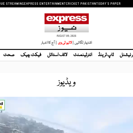
IVE STREAMING
EXPRESS ENTERTAINMENT
CRICKET PAKISTAN
TODAY'S PAPER
AUGUST 09, 2026
اشتہار لگائیں |
لائیو ٹی وی
| آج کا اخبار
ر نیشنل
ٹاپ ٹرینڈ
انٹرٹینمنٹ
لائف اسٹائل
فیکٹ چیک
صحت
ویڈیوز