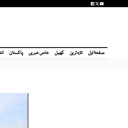
صفحۂ اول
تازہ ترین
کھیل
خاص خبریں
پاکستان
انٹ