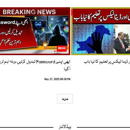
00:44
 ڈیٹا لیکس پر تعلیم کا نیا باب
ابھی اپنے Password تبدیل کرلیں، ورنہ اہ
آگیا
May 27, 2025 08:38 PM
مزید
ہیڈلائنز