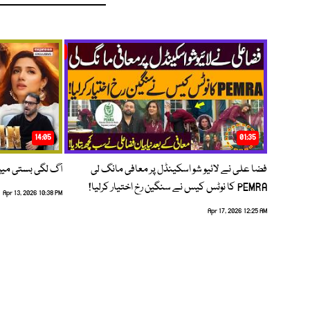
14:05
01:35
فضا علی نے لائیو شو اسکینڈل پر معافی مانگ لی
آگ لگی بستی می
PEMRA کا نوٹس کیس نے سنگین رخ اختیار کرلیا!
Apr 13, 2026 10:38 PM
Apr 17, 2026 12:25 AM