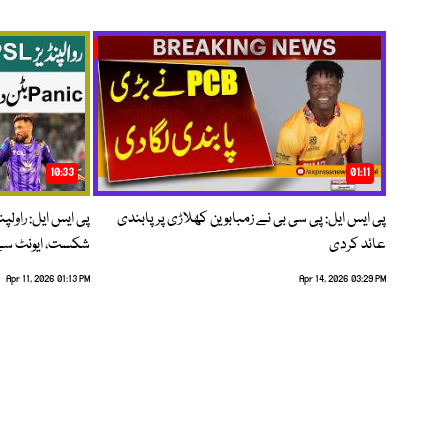
10:33
01:11
پی ایس ایل: پی سی بی نے زمبابوین کھلاڑی پر پابندی
پی ایس ایل: راول
عائد کردی
شکست، ایونٹ سے 
Apr 11, 2026 01:13 PM
Apr 14, 2026 03:29 PM