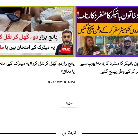
09:12
ون بائیکر کا منفرد کارنامہ! یورپ سے
پانچ ہزار دو، کھل کر نقل کرو!! یہ میٹرک کے امت
فر کر کے وطن پہنچ گئیں
یا مذاق؟
Apr 17, 2026 08:17 PM
مزید
تازہ ترین