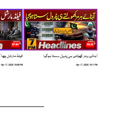
07:04
08:36
آبنائے ہرمز کھولتے ہی پٹرول سستا ہوگیا
فیلڈ مارشل چھا گئے
Apr 17, 2026 10:08 PM
Apr 17, 2026 10:11 PM