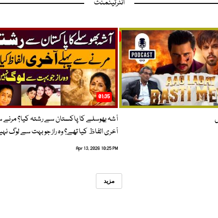
انٹرٹینمنٹ
01:35
ں
آشہ بھوسلے کا پاکستان سے رشتہ کیا؟ مرنے 
آخری الفاظ کیا تھے؟ وہ راز جو بہت سے لوگ نہی
Apr 13, 2026 10:25 PM
مزید