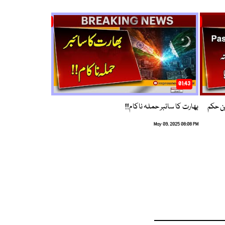
01:43
م ترین حکم
بھارت کا سائبر حملہ ناکام!!
May 09, 2025 08:08 PM