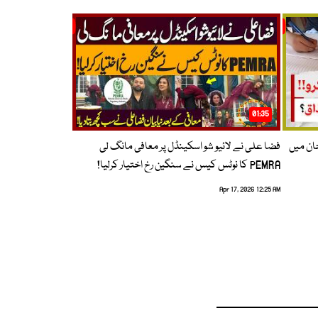
01:35
حان میں
فضا علی نے لائیو شو اسکینڈل پر معافی مانگ لی
PEMRA کا نوٹس کیس نے سنگین رخ اختیار کرلیا!
Apr 17, 2026 12:25 AM