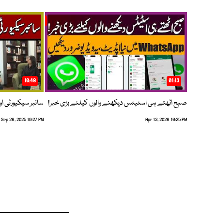
10:48
01:13
صبح اٹھتے ہی اسٹیٹس دیکھنے والوں کیلئے بڑی خبر!
سائبر سیکیورٹی اور
Sep 26, 2025 10:27 PM
Apr 13, 2026 10:25 PM