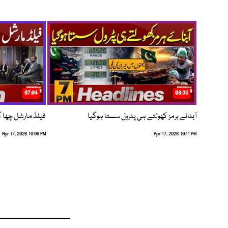
07:04
08:36
آبنائے ہرمز کھولتے ہی پٹرول سستا ہوگیا
فیلڈ مارشل چھا گئے
Apr 17, 2026 10:08 PM
Apr 17, 2026 10:11 PM