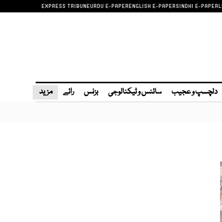
EXPRESS TRIBUNE
URDU E-PAPER
ENGLISH E-PAPER
SINDHI E-PAPER
L
دلچسپ و عجیب
سائنس و ٹیکنالوجی
بزنس
رائے
مزید