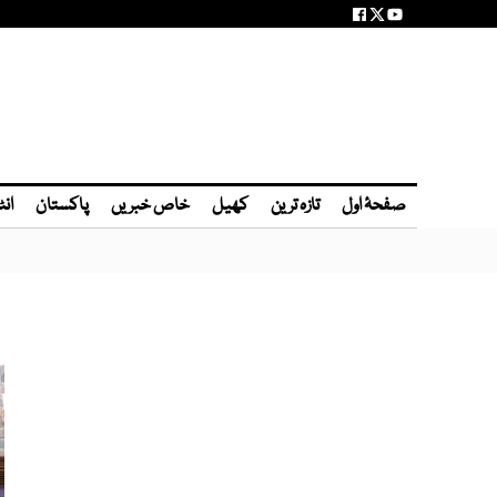
صفحۂ اول
تازہ ترین
کھیل
خاص خبریں
پاکستان
انٹ