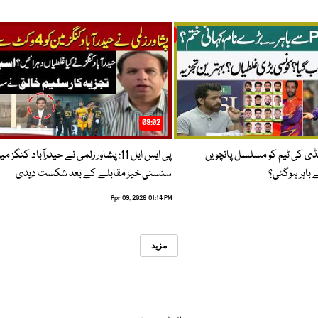
09:02
پنڈی کی ٹیم کو مسلسل پانچویں
پی ایس ایل 11: پشاور زلمی نے حیدرآباد کنگز م
باہر ہوگئی؟
سنسنی خیز مقابلے کے بعد شکست دیدی
Apr 09, 2026 01:14 PM
مزید