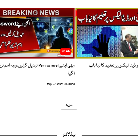
00:44
 ڈیٹا لیکس پر تعلیم کا نیا باب
ابھی اپنے Password تبدیل کرلیں، ورنہ اہ
آگیا
May 27, 2025 08:38 PM
مزید
ہیڈلائنز