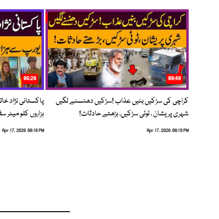
06:28
08:48
کراچی کی سڑکیں بنیں عذاب !سڑکیں دھنسنے لگیں
پاکستانی نژاد خات
شہری پریشان ، ٹوٹی سڑکیں، بڑھتے حادثات!
ہزاروں کلو میٹر س
Apr 17, 2026 08:18 PM
Apr 17, 2026 08:19 PM