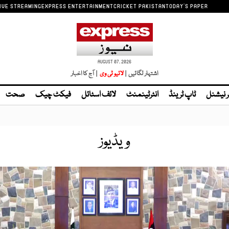
IVE STREAMING
EXPRESS ENTERTAINMENT
CRICKET PAKISTAN
TODAY'S PAPER
AUGUST 07, 2026
اشتہار لگائیں |
لائیو ٹی وی
| آج کا اخبار
ر نیشنل
ٹاپ ٹرینڈ
انٹرٹینمنٹ
لائف اسٹائل
فیکٹ چیک
صحت
ویڈیوز