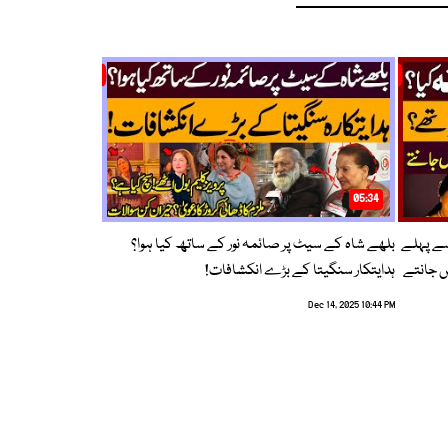
05:34
سے پہلے
بلھے شاہ کے سیٹ پر صائمہ نور کے ساتھ کیا ہوا؟
ں جانتے
ہدایتکار سنگیتا کے بڑے انکشافات!
Dec 14, 2025 10:44 PM