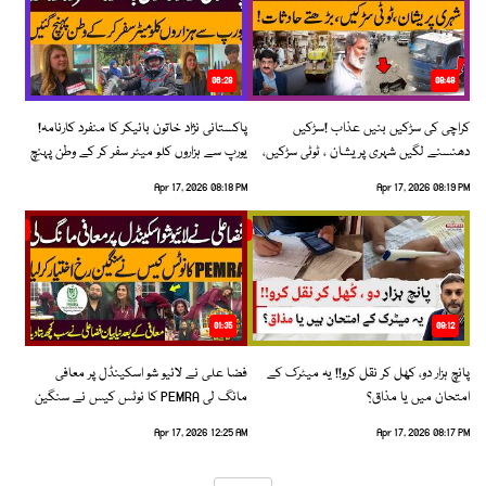
06:28
08:48
کراچی کی سڑکیں بنیں عذاب !سڑکیں
پاکستانی نژاد خاتون بائیکر کا منفرد کارنامہ!
دھنسنے لگیں شہری پریشان ، ٹوٹی سڑکیں،
یورپ سے ہزاروں کلو میٹر سفر کر کے وطن پہنچ
بڑھتے حادثات!
گئیں
Apr 17, 2026 08:18 PM
Apr 17, 2026 08:19 PM
01:35
09:12
پانچ ہزار دو، کھل کر نقل کرو!! یہ میٹرک کے
فضا علی نے لائیو شو اسکینڈل پر معافی
امتحان میں یا مذاق؟
مانگ لی PEMRA کا نوٹس کیس نے سنگین
رخ اختیار کرلیا!
Apr 17, 2026 12:25 AM
Apr 17, 2026 08:17 PM