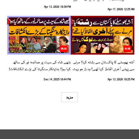
رخ اختیار کرلیا!
Apr 13, 2026 10:38 PM
Apr 17, 2026 12:25 AM
05:34
01:35
آشہ بھوسلے کا پاکستان سے رشتہ کیا؟ مرنے
بلھے شاہ کے سیٹ پر صائمہ نور کے ساتھ
سے پہلے آخری الفاظ کیا تھے؟ وہ راز جو بہت
کیا ہوا؟ ہدایتکار سنگیتا کے بڑے انکشافات!
سے لوگ نہیں جانتے
Dec 14, 2025 10:44 PM
Apr 13, 2026 10:25 PM
مزید