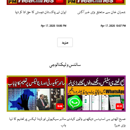
عمران خان سے متعلق بڑی خبر آگئی
ایران نے پاکستان دوستی کا حق ادا کر دیا
Apr 17, 2026 10:06 PM
Apr 17, 2026 10:07 PM
مزید
سائنس و ٹیکنالوجی
10:48
01:13
صبح اٹھتے ہی اسٹیٹس دیکھنے والوں کیلئے
سائبر سیکیورٹی اور ڈیٹا لیکس پر تعلیم کا نیا
بڑی خبر!
باب