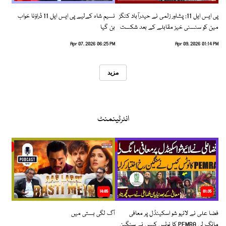
پی ایس ایل 11: پشاور زلمی نے حیدرآباد کنگز
نسیم شاہ کےلیے پی ایس ایل 11 ڈراؤنا خواب
مین کو سنسنی خیز مقابلے کے بعد شکست
بن گیا
دیدی
Apr 07, 2026 06:25 PM
Apr 09, 2026 01:14 PM
مزید
انٹرٹینمنٹ
14:05
01:35
فضا علی نے لائیو شو اسکینڈل پر معافی
آگ لگی بستی میں
مانگ لی PEMRA کا نوٹس کیس نے سنگین