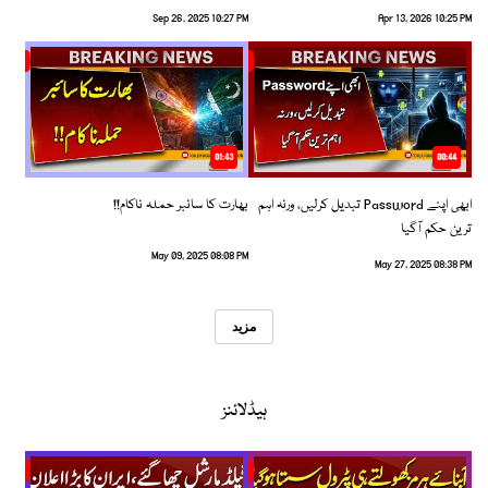
Sep 26, 2025 10:27 PM
Apr 13, 2026 10:25 PM
01:43
00:44
ابھی اپنے Password تبدیل کرلیں، ورنہ اہم
بھارت کا سائبر حملہ ناکام!!
ترین حکم آگیا
May 09, 2025 08:08 PM
May 27, 2025 08:38 PM
مزید
ہیڈلائنز