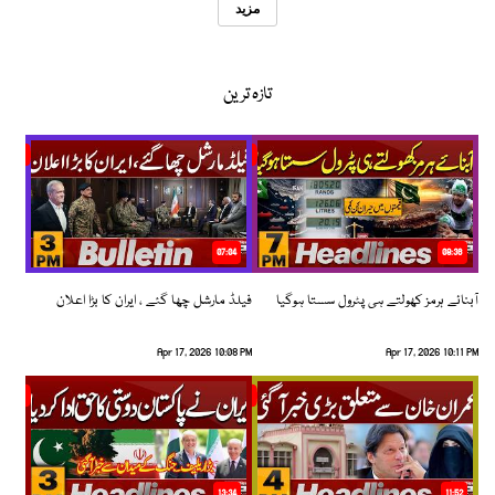
مزید
تازہ ترین
07:04
08:36
آبنائے ہرمز کھولتے ہی پٹرول سستا ہوگیا
فیلڈ مارشل چھا گئے ، ایران کا بڑا اعلان
Apr 17, 2026 10:08 PM
Apr 17, 2026 10:11 PM
13:34
11:52