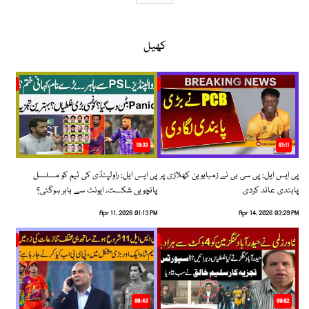
کھیل
10:33
01:11
پی ایس ایل: پی سی بی نے زمبابوین کھلاڑی پر
پی ایس ایل: راولپنڈی کی ٹیم کو مسلسل
پابندی عائد کردی
پانچویں شکست، ایونٹ سے باہر ہوگئی؟
Apr 11, 2026 01:13 PM
Apr 14, 2026 03:29 PM
06:43
09:02