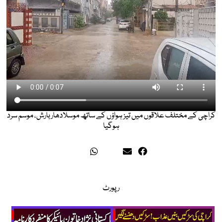
کراچی کے مختلف علاقوں میں تیز ہواؤں کے ساتھ موسلادھار بارش، موسم سرد
ہوگیا
رپورٹ