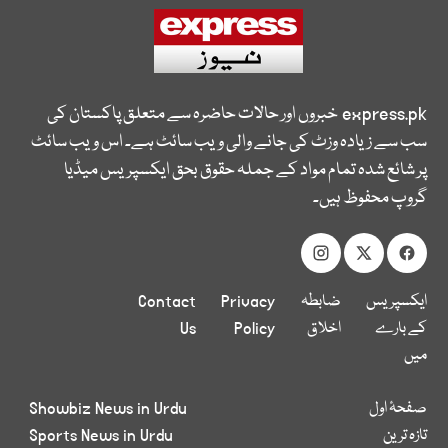
express.pk
خبروں اور حالات حاضرہ سے متعلق پاکستان کی
سب سے زیادہ وزٹ کی جانے والی ویب سائٹ ہے۔ اس ویب سائٹ
پر شائع شدہ تمام مواد کے جملہ حقوق بحق ایکسپریس میڈیا
گروپ محفوظ ہیں۔
ایکسپریس
ضابطہ
Privacy
Contact
کے بارے
اخلاق
Policy
Us
میں
صفحۂ اول
Showbiz News in Urdu
تازہ ترین
Sports News in Urdu