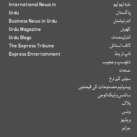
غزہ لہو لہو
International News in
پاکستان
Urdu
انٹر نیشنل
Business News in Urdu
کھیل
Urdu Magazine
انٹرٹینمنٹ
Urdu Blogs
لائف اسٹائل
The Express Tribune
ٹاپ ٹرینڈ
Express Entertainment
دلچسپ و عجیب
صحت
سونے کے نرخ
پیٹرولیم مصنوعات کی قیمتیں
سائنس و ٹیکنالوجی
بلاگ
بزنس
ویڈیوز
جرائم