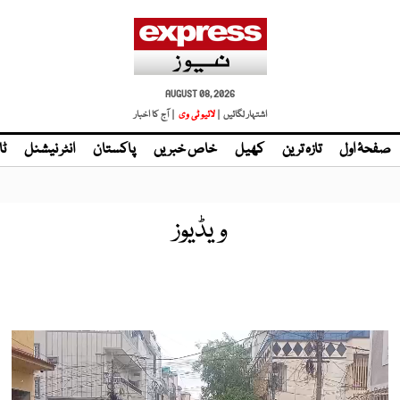
AUGUST 08, 2026
اشتہار لگائیں |
| آج کا اخبار
صفحۂ اول
تازہ ترین
کھیل
خاص خبریں
پاکستان
انٹر نیشنل
ٹا
ویڈیوز