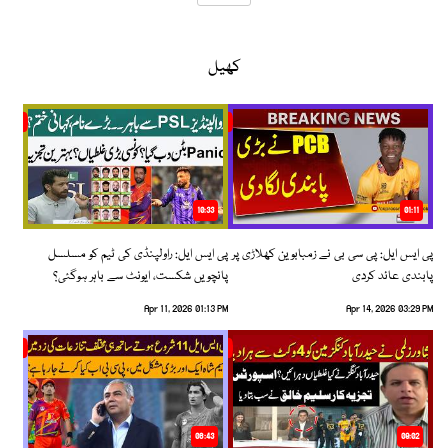
کھیل
10:33
01:11
پی ایس ایل: پی سی بی نے زمبابوین کھلاڑی پر
پی ایس ایل: راولپنڈی کی ٹیم کو مسلسل
پابندی عائد کردی
پانچویں شکست، ایونٹ سے باہر ہوگئی؟
Apr 11, 2026 01:13 PM
Apr 14, 2026 03:29 PM
06:43
09:02