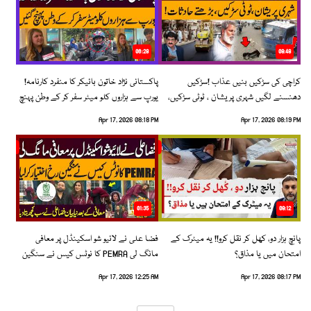
06:28
08:48
کراچی کی سڑکیں بنیں عذاب !سڑکیں
پاکستانی نژاد خاتون بائیکر کا منفرد کارنامہ!
دھنسنے لگیں شہری پریشان ، ٹوٹی سڑکیں،
یورپ سے ہزاروں کلو میٹر سفر کر کے وطن پہنچ
بڑھتے حادثات!
گئیں
Apr 17, 2026 08:18 PM
Apr 17, 2026 08:19 PM
01:35
09:12
پانچ ہزار دو، کھل کر نقل کرو!! یہ میٹرک کے
فضا علی نے لائیو شو اسکینڈل پر معافی
امتحان میں یا مذاق؟
مانگ لی PEMRA کا نوٹس کیس نے سنگین
رخ اختیار کرلیا!
Apr 17, 2026 12:25 AM
Apr 17, 2026 08:17 PM