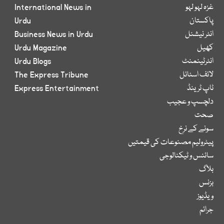
غزہ لہو لہو
International News in
پاکستان
Urdu
انٹر نیشنل
Business News in Urdu
کھیل
Urdu Magazine
انٹرٹینمنٹ
Urdu Blogs
لائف اسٹائل
The Express Tribune
ٹاپ ٹرینڈ
Express Entertainment
دلچسپ و عجیب
صحت
سونے کے نرخ
پیٹرولیم مصنوعات کی قیمتیں
سائنس و ٹیکنالوجی
بلاگ
بزنس
ویڈیوز
جرائم