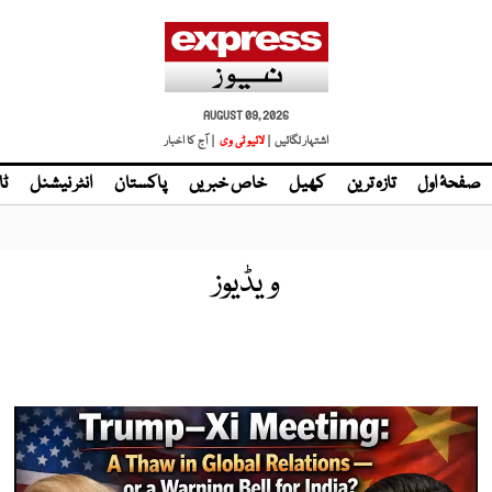
AUGUST 09, 2026
اشتہار لگائیں |
| آج کا اخبار
صفحۂ اول
تازہ ترین
کھیل
خاص خبریں
پاکستان
انٹر نیشنل
ٹا
ویڈیوز