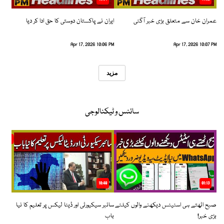
عمران خان سے متعلق بڑی خبر آگئی
ایران نے پاکستان دوستی کا حق ادا کر دیا
Apr 17, 2026 10:06 PM
Apr 17, 2026 10:07 PM
مزید
سائنس و ٹیکنالوجی
10:48
01:13
صبح اٹھتے ہی اسٹیٹس دیکھنے والوں کیلئے
سائبر سیکیورٹی اور ڈیٹا لیکس پر تعلیم کا نیا
بڑی خبر!
باب