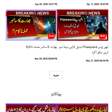
Sep 26, 2025 10:27 PM
Apr 13, 2026 10:25 PM
01:43
00:44
ابھی اپنے Password تبدیل کرلیں، ورنہ اہم
بھارت کا سائبر حملہ ناکام!!
ترین حکم آگیا
May 09, 2025 08:08 PM
May 27, 2025 08:38 PM
مزید
ہیڈلائنز