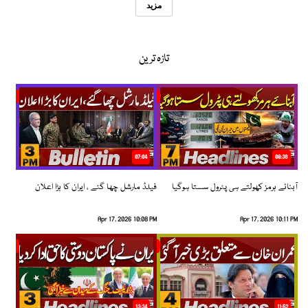
مزید
تازہ ترین
07:04
08:36
آبنائے ہرمز کھولتے ہی پٹرول سستا ہوگیا
فیلڈ مارشل چھا گئے ، ایران کا بڑا اعلان
Apr 17, 2026 10:08 PM
Apr 17, 2026 10:11 PM
13:34
11:52