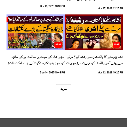
رخ اختیار کرلیا!
Apr 13, 2026 10:38 PM
Apr 17, 2026 12:25 AM
05:34
01:35
آشہ بھوسلے کا پاکستان سے رشتہ کیا؟ مرنے
بلھے شاہ کے سیٹ پر صائمہ نور کے ساتھ
سے پہلے آخری الفاظ کیا تھے؟ وہ راز جو بہت
کیا ہوا؟ ہدایتکار سنگیتا کے بڑے انکشافات!
سے لوگ نہیں جانتے
Dec 14, 2025 10:44 PM
Apr 13, 2026 10:25 PM
مزید