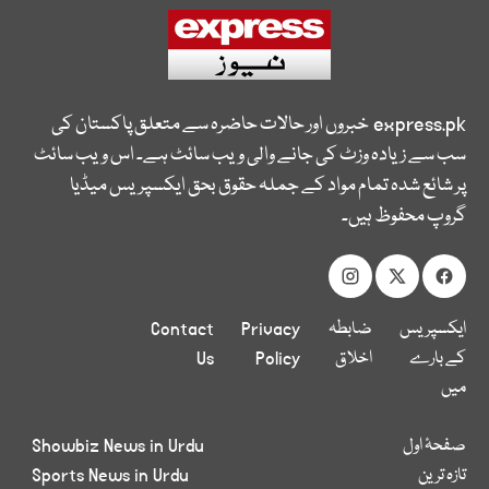
express.pk
خبروں اور حالات حاضرہ سے متعلق پاکستان کی
سب سے زیادہ وزٹ کی جانے والی ویب سائٹ ہے۔ اس ویب سائٹ
پر شائع شدہ تمام مواد کے جملہ حقوق بحق ایکسپریس میڈیا
گروپ محفوظ ہیں۔
ایکسپریس
ضابطہ
Privacy
Contact
کے بارے
اخلاق
Policy
Us
میں
صفحۂ اول
Showbiz News in Urdu
تازہ ترین
Sports News in Urdu