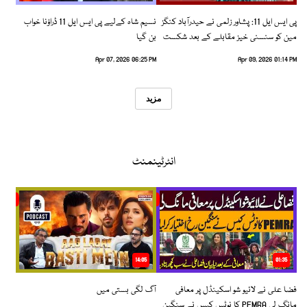
پی ایس ایل 11: پشاور زلمی نے حیدرآباد کنگز
نسیم شاہ کےلیے پی ایس ایل 11 ڈراؤنا خواب
مین کو سنسنی خیز مقابلے کے بعد شکست
بن گیا
دیدی
Apr 07, 2026 06:25 PM
Apr 09, 2026 01:14 PM
مزید
انٹرٹینمنٹ
14:05
01:35
فضا علی نے لائیو شو اسکینڈل پر معافی
آگ لگی بستی میں
مانگ لی PEMRA کا نوٹس کیس نے سنگین