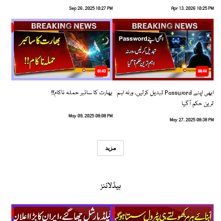
Sep 26, 2025 10:27 PM
Apr 13, 2026 10:25 PM
01:43
00:44
ابھی اپنے Password تبدیل کرلیں، ورنہ اہم
بھارت کا سائبر حملہ ناکام!!
ترین حکم آگیا
May 09, 2025 08:08 PM
May 27, 2025 08:38 PM
مزید
ہیڈلائنز