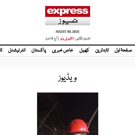
AUGUST 09, 2026
اشتہار لگائیں |
لائیو ٹی وی
| آج کا اخبار
صفحۂ اول
تازہ ترین
کھیل
خاص خبریں
پاکستان
انٹر نیشنل
ٹا
ویڈیوز