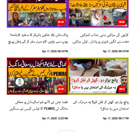
06:28
08:48
کراچی کی سڑکیں بنیں عذاب !سڑکیں
پاکستانی نژاد خاتون بائیکر کا منفرد کارنامہ!
دھنسنے لگیں شہری پریشان ، ٹوٹی سڑکیں،
یورپ سے ہزاروں کلو میٹر سفر کر کے وطن پہنچ
بڑھتے حادثات!
گئیں
Apr 17, 2026 08:18 PM
Apr 17, 2026 08:19 PM
01:35
09:12
پانچ ہزار دو، کھل کر نقل کرو!! یہ میٹرک کے
فضا علی نے لائیو شو اسکینڈل پر معافی
امتحان میں یا مذاق؟
مانگ لی PEMRA کا نوٹس کیس نے سنگین
رخ اختیار کرلیا!
Apr 17, 2026 12:25 AM
Apr 17, 2026 08:17 PM