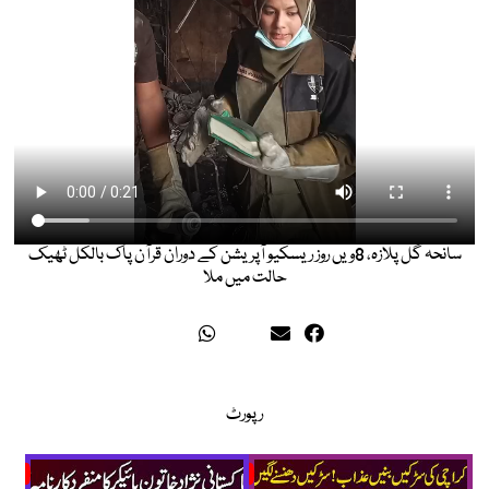
سانحہ گل پلازہ، 8ویں روز ریسکیو آپریشن کے دوران قرآن پاک بالکل ٹھیک
حالت میں ملا
رپورٹ