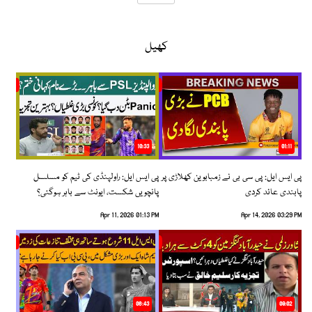
کھیل
10:33
01:11
پی ایس ایل: پی سی بی نے زمبابوین کھلاڑی پر
پی ایس ایل: راولپنڈی کی ٹیم کو مسلسل
پابندی عائد کردی
پانچویں شکست، ایونٹ سے باہر ہوگئی؟
Apr 11, 2026 01:13 PM
Apr 14, 2026 03:29 PM
06:43
09:02