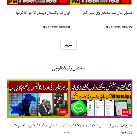
عمران خان سے متعلق بڑی خبر آگئی
ایران نے پاکستان دوستی کا حق ادا کر دیا
Apr 17, 2026 10:06 PM
Apr 17, 2026 10:07 PM
مزید
سائنس و ٹیکنالوجی
10:48
01:13
صبح اٹھتے ہی اسٹیٹس دیکھنے والوں کیلئے
سائبر سیکیورٹی اور ڈیٹا لیکس پر تعلیم کا نیا
بڑی خبر!
باب