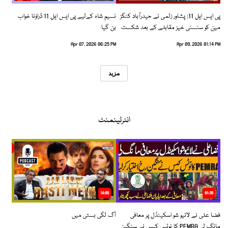
پی ایس ایل 11: پشاور زلمی نے حیدرآباد کنگز
نسیم شاہ کےلیے پی ایس ایل 11 ڈراؤنا خواب
مین کو سنسنی خیز مقابلے کے بعد شکست
بن گیا
دیدی
Apr 07, 2026 06:25 PM
Apr 09, 2026 01:14 PM
مزید
انٹرٹینمنٹ
14:05
01:35
فضا علی نے لائیو شو اسکینڈل پر معافی
آگ لگی بستی میں
مانگ لی PEMRA کا نوٹس کیس نے سنگین