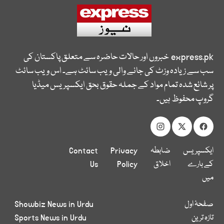
express.pk
خبروں اور حالات حاضرہ سے متعلق پاکستان کی
سب سے زیادہ وزٹ کی جانے والی ویب سائٹ ہے۔ اس ویب سائٹ
پر شائع شدہ تمام مواد کے جملہ حقوق بحق ایکسپریس میڈیا
گروپ محفوظ ہیں۔
ایکسپریس
ضابطہ
Privacy
Contact
کے بارے
اخلاق
Policy
Us
میں
صفحۂ اول
Showbiz News in Urdu
تازہ ترین
Sports News in Urdu