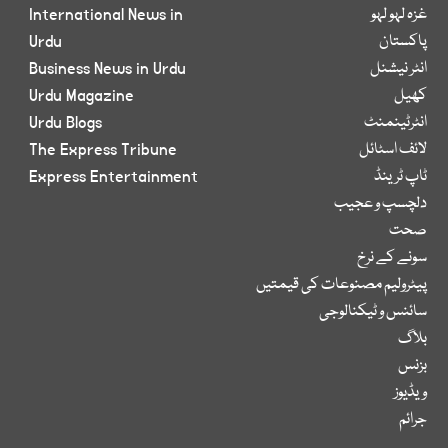
غزہ لہو لہو
International News in
پاکستان
Urdu
انٹر نیشنل
Business News in Urdu
کھیل
Urdu Magazine
انٹرٹینمنٹ
Urdu Blogs
لائف اسٹائل
The Express Tribune
ٹاپ ٹرینڈ
Express Entertainment
دلچسپ و عجیب
صحت
سونے کے نرخ
پیٹرولیم مصنوعات کی قیمتیں
سائنس و ٹیکنالوجی
بلاگ
بزنس
ویڈیوز
جرائم