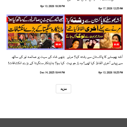
رخ اختیار کرلیا!
Apr 13, 2026 10:38 PM
Apr 17, 2026 12:25 AM
05:34
01:35
آشہ بھوسلے کا پاکستان سے رشتہ کیا؟ مرنے
بلھے شاہ کے سیٹ پر صائمہ نور کے ساتھ
سے پہلے آخری الفاظ کیا تھے؟ وہ راز جو بہت
کیا ہوا؟ ہدایتکار سنگیتا کے بڑے انکشافات!
سے لوگ نہیں جانتے
Dec 14, 2025 10:44 PM
Apr 13, 2026 10:25 PM
مزید