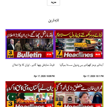
مزید
تازہ ترین
07:04
08:36
آبنائے ہرمز کھولتے ہی پٹرول سستا ہوگیا
فیلڈ مارشل چھا گئے ، ایران کا بڑا اعلان
Apr 17, 2026 10:08 PM
Apr 17, 2026 10:11 PM
13:34
11:52