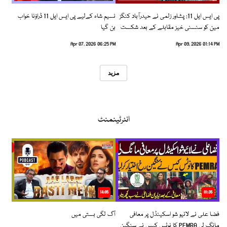
پی ایس ایل 11: پشاور زلمی نے حیدرآباد کنگز
نسیم شاہ کےلیے پی ایس ایل 11 ڈراؤنا خواب
مین کو سنسنی خیز مقابلے کے بعد شکست
بن گیا
دیدی
Apr 07, 2026 06:25 PM
Apr 09, 2026 01:14 PM
مزید
انٹرٹینمنٹ
14:05
01:35
فضا علی نے لائیو شو اسکینڈل پر معافی
آگ لگی بستی میں
مانگ لی PEMRA کا نوٹس کیس نے سنگین