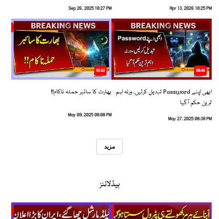
Sep 26, 2025 10:27 PM
Apr 13, 2026 10:25 PM
01:43
00:44
ابھی اپنے Password تبدیل کرلیں، ورنہ اہم
بھارت کا سائبر حملہ ناکام!!
ترین حکم آگیا
May 09, 2025 08:08 PM
May 27, 2025 08:38 PM
مزید
ہیڈلائنز