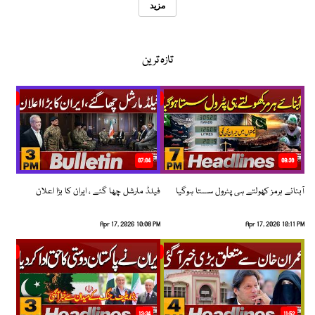
مزید
تازہ ترین
07:04
08:36
آبنائے ہرمز کھولتے ہی پٹرول سستا ہوگیا
فیلڈ مارشل چھا گئے ، ایران کا بڑا اعلان
Apr 17, 2026 10:08 PM
Apr 17, 2026 10:11 PM
13:34
11:52