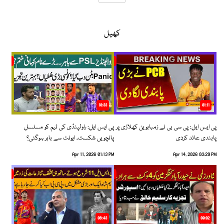
کھیل
10:33
01:11
پی ایس ایل: پی سی بی نے زمبابوین کھلاڑی پر
پی ایس ایل: راولپنڈی کی ٹیم کو مسلسل
پابندی عائد کردی
پانچویں شکست، ایونٹ سے باہر ہوگئی؟
Apr 11, 2026 01:13 PM
Apr 14, 2026 03:29 PM
06:43
09:02