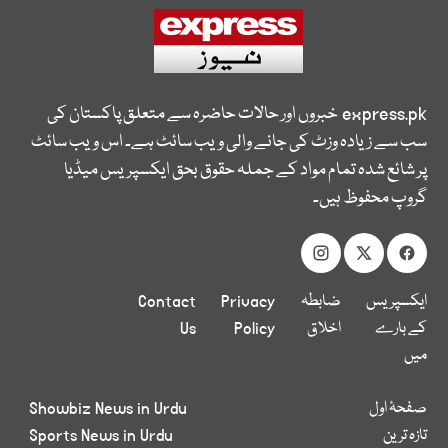
express.pk
خبروں اور حالات حاضرہ سے متعلق پاکستان کی
سب سے زیادہ وزٹ کی جانے والی ویب سائٹ ہے۔ اس ویب سائٹ
پر شائع شدہ تمام مواد کے جملہ حقوق بحق ایکسپریس میڈیا
گروپ محفوظ ہیں۔
ایکسپریس
ضابطہ
Privacy
Contact
کے بارے
اخلاق
Policy
Us
میں
صفحۂ اول
Showbiz News in Urdu
تازہ ترین
Sports News in Urdu