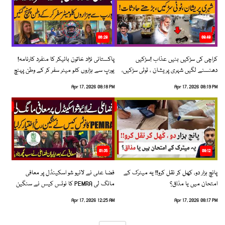
06:28
08:48
کراچی کی سڑکیں بنیں عذاب !سڑکیں
پاکستانی نژاد خاتون بائیکر کا منفرد کارنامہ!
دھنسنے لگیں شہری پریشان ، ٹوٹی سڑکیں،
یورپ سے ہزاروں کلو میٹر سفر کر کے وطن پہنچ
بڑھتے حادثات!
گئیں
Apr 17, 2026 08:18 PM
Apr 17, 2026 08:19 PM
01:35
09:12
پانچ ہزار دو، کھل کر نقل کرو!! یہ میٹرک کے
فضا علی نے لائیو شو اسکینڈل پر معافی
امتحان میں یا مذاق؟
مانگ لی PEMRA کا نوٹس کیس نے سنگین
رخ اختیار کرلیا!
Apr 17, 2026 12:25 AM
Apr 17, 2026 08:17 PM