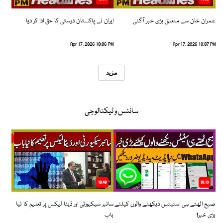
عمران خان سے متعلق بڑی خبر آگئی
ایران نے پاکستان دوستی کا حق ادا کر دیا
Apr 17, 2026 10:06 PM
Apr 17, 2026 10:07 PM
مزید
سائنس و ٹیکنالوجی
10:48
01:13
صبح اٹھتے ہی اسٹیٹس دیکھنے والوں کیلئے
سائبر سیکیورٹی اور ڈیٹا لیکس پر تعلیم کا نیا
بڑی خبر!
باب