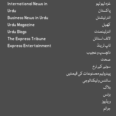
غزہ لہو لہو
International News in
پاکستان
Urdu
انٹر نیشنل
Business News in Urdu
کھیل
Urdu Magazine
انٹرٹینمنٹ
Urdu Blogs
لائف اسٹائل
The Express Tribune
ٹاپ ٹرینڈ
Express Entertainment
دلچسپ و عجیب
صحت
سونے کے نرخ
پیٹرولیم مصنوعات کی قیمتیں
سائنس و ٹیکنالوجی
بلاگ
بزنس
ویڈیوز
جرائم