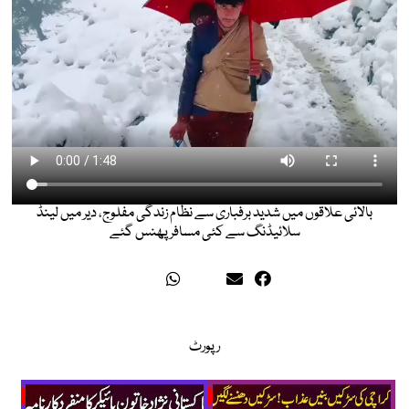
بالائی علاقوں میں شدید برفباری سے نظام زندگی مفلوج، دیر میں لینڈ
سلائیڈنگ سے کئی مسافر پھنس گئے
رپورٹ