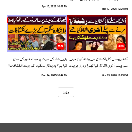
رخ اختیار کرلیا!
Apr 13, 2026 10:38 PM
Apr 17, 2026 12:25 AM
05:34
01:35
آشہ بھوسلے کا پاکستان سے رشتہ کیا؟ مرنے
بلھے شاہ کے سیٹ پر صائمہ نور کے ساتھ
سے پہلے آخری الفاظ کیا تھے؟ وہ راز جو بہت
کیا ہوا؟ ہدایتکار سنگیتا کے بڑے انکشافات!
سے لوگ نہیں جانتے
Dec 14, 2025 10:44 PM
Apr 13, 2026 10:25 PM
مزید