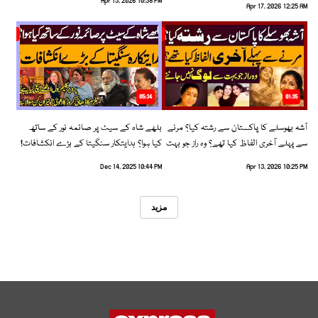
Apr 13, 2026 10:38 PM
Apr 17, 2026 12:25 AM
05:34
01:35
آشہ بھوسلے کا پاکستان سے رشتہ کیا؟ مرنے
بلھے شاہ کے سیٹ پر صائمہ نور کے ساتھ
سے پہلے آخری الفاظ کیا تھے؟ وہ راز جو بہت
کیا ہوا؟ ہدایتکار سنگیتا کے بڑے انکشافات!
سے لوگ نہیں جانتے
Dec 14, 2025 10:44 PM
Apr 13, 2026 10:25 PM
مزید