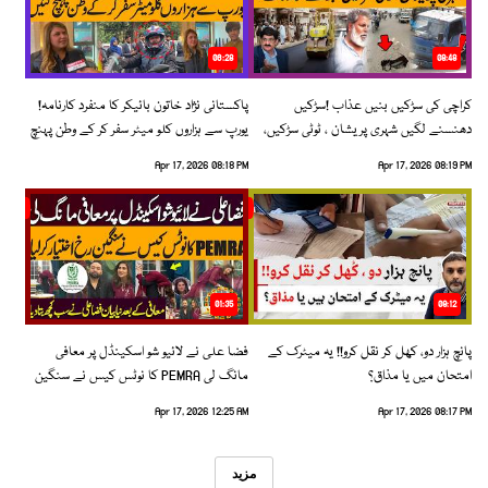
06:28
08:48
کراچی کی سڑکیں بنیں عذاب !سڑکیں
پاکستانی نژاد خاتون بائیکر کا منفرد کارنامہ!
دھنسنے لگیں شہری پریشان ، ٹوٹی سڑکیں،
یورپ سے ہزاروں کلو میٹر سفر کر کے وطن پہنچ
بڑھتے حادثات!
گئیں
Apr 17, 2026 08:18 PM
Apr 17, 2026 08:19 PM
01:35
09:12
پانچ ہزار دو، کھل کر نقل کرو!! یہ میٹرک کے
فضا علی نے لائیو شو اسکینڈل پر معافی
امتحان میں یا مذاق؟
مانگ لی PEMRA کا نوٹس کیس نے سنگین
رخ اختیار کرلیا!
Apr 17, 2026 12:25 AM
Apr 17, 2026 08:17 PM
مزید