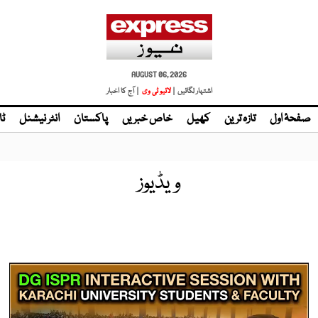
AUGUST 06, 2026
اشتہار لگائیں |
لائیو ٹی وی
| آج کا اخبار
صفحۂ اول
تازہ ترین
کھیل
خاص خبریں
پاکستان
انٹر نیشنل
ٹا
ویڈیوز