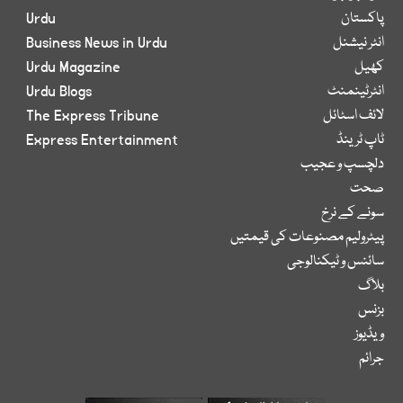
پاکستان
Urdu
انٹر نیشنل
Business News in Urdu
کھیل
Urdu Magazine
انٹرٹینمنٹ
Urdu Blogs
لائف اسٹائل
The Express Tribune
ٹاپ ٹرینڈ
Express Entertainment
دلچسپ و عجیب
صحت
سونے کے نرخ
پیٹرولیم مصنوعات کی قیمتیں
سائنس و ٹیکنالوجی
بلاگ
بزنس
ویڈیوز
جرائم