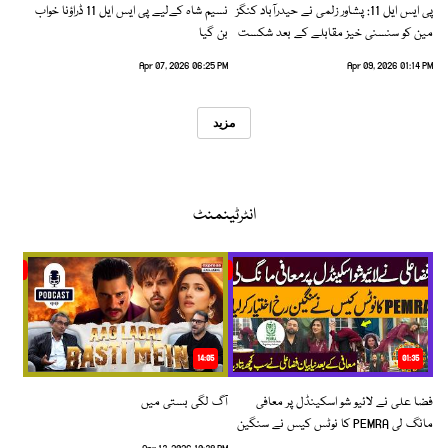
پی ایس ایل 11: پشاور زلمی نے حیدرآباد کنگز
نسیم شاہ کےلیے پی ایس ایل 11 ڈراؤنا خواب
مین کو سنسنی خیز مقابلے کے بعد شکست
بن گیا
دیدی
Apr 07, 2026 06:25 PM
Apr 09, 2026 01:14 PM
مزید
انٹرٹینمنٹ
14:05
01:35
فضا علی نے لائیو شو اسکینڈل پر معافی
آگ لگی بستی میں
مانگ لی PEMRA کا نوٹس کیس نے سنگین
رخ اختیار کرلیا!