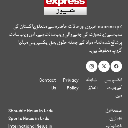
express.pk
خبروں اور حالات حاضرہ سے متعلق پاکستان کی
سب سے زیادہ وزٹ کی جانے والی ویب سائٹ ہے۔ اس ویب سائٹ
پر شائع شدہ تمام مواد کے جملہ حقوق بحق ایکسپریس میڈیا
گروپ محفوظ ہیں۔
ایکسپریس
ضابطہ
Privacy
Contact
کے بارے
اخلاق
Policy
Us
میں
صفحۂ اول
Showbiz News in Urdu
تازہ ترین
Sports News in Urdu
غزہ لہو لہو
International News in