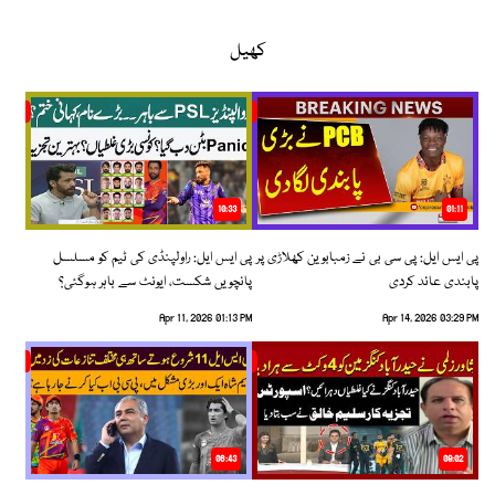
کھیل
10:33
01:11
پی ایس ایل: پی سی بی نے زمبابوین کھلاڑی پر
پی ایس ایل: راولپنڈی کی ٹیم کو مسلسل
پابندی عائد کردی
پانچویں شکست، ایونٹ سے باہر ہوگئی؟
Apr 11, 2026 01:13 PM
Apr 14, 2026 03:29 PM
06:43
09:02