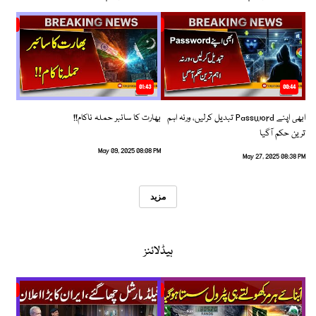
01:43
00:44
ابھی اپنے Password تبدیل کرلیں، ورنہ اہم
بھارت کا سائبر حملہ ناکام!!
ترین حکم آگیا
May 09, 2025 08:08 PM
May 27, 2025 08:38 PM
مزید
ہیڈلائنز