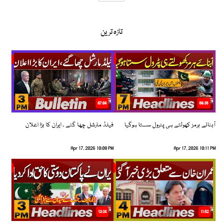
تازہ ترین
07:04
08:36
آبنائے ہرمز کھولتے ہی پٹرول سستا ہوگیا
فیلڈ مارشل چھا گئے ، ایران کا بڑا اعلان
Apr 17, 2026 10:08 PM
Apr 17, 2026 10:11 PM
13:34
11:52