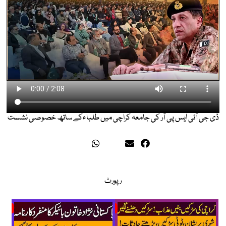
ڈی جی آئی ایس پی آر کی جامعہ کراچی میں طلباءکے ساتھ خصوصی نشست
رپورٹ