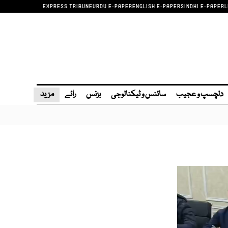
EXPRESS TRIBUNE
URDU E-PAPER
ENGLISH E-PAPER
SINDHI E-PAPER
L
دلچسپ و عجیب
سائنس و ٹیکنالوجی
بزنس
رائے
مزید