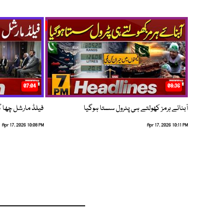
07:04
08:36
آبنائے ہرمز کھولتے ہی پٹرول سستا ہوگیا
فیلڈ مارشل چھا گئے
Apr 17, 2026 10:08 PM
Apr 17, 2026 10:11 PM