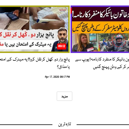
09:12
ون بائیکر کا منفرد کارنامہ! یورپ سے
پانچ ہزار دو، کھل کر نقل کرو!! یہ میٹرک کے امت
فر کر کے وطن پہنچ گئیں
یا مذاق؟
Apr 17, 2026 08:17 PM
مزید
تازہ ترین