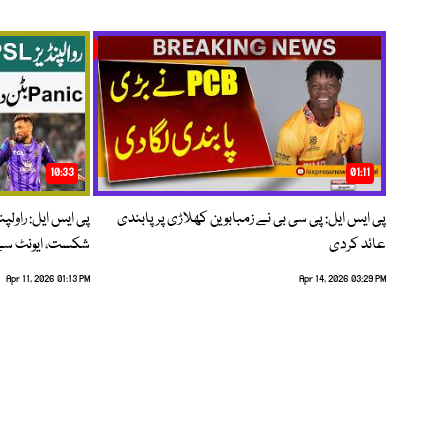
10:33
01:11
پی ایس ایل: پی سی بی نے زمبابوین کھلاڑی پر پابندی
پی ایس ایل: راول
عائد کردی
شکست، ایونٹ سے 
Apr 11, 2026 01:13 PM
Apr 14, 2026 03:29 PM