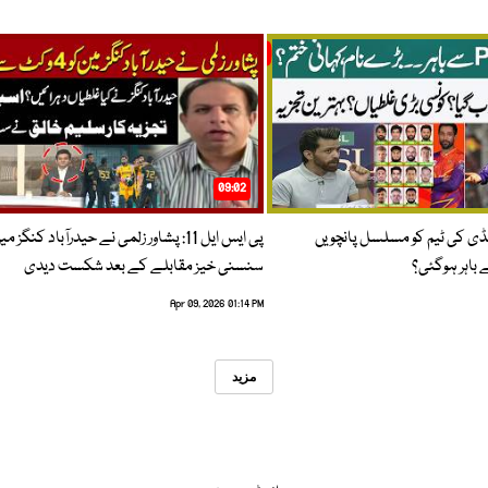
09:02
پنڈی کی ٹیم کو مسلسل پانچویں
پی ایس ایل 11: پشاور زلمی نے حیدرآباد کنگز م
باہر ہوگئی؟
سنسنی خیز مقابلے کے بعد شکست دیدی
Apr 09, 2026 01:14 PM
مزید