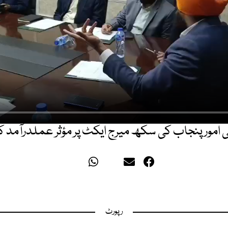
تی امور پنجاب کی سکھ میرج ایکٹ پر مؤثر عملدرآمد ک
رپورٹ