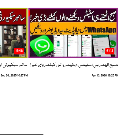
10:48
01:13
صبح اٹھتے ہی اسٹیٹس دیکھنے والوں کیلئے بڑی خبر!
سائبر سیکیورٹی اور
Sep 26, 2025 10:27 PM
Apr 13, 2026 10:25 PM