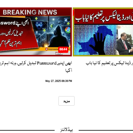
00:44
 ڈیٹا لیکس پر تعلیم کا نیا باب
ابھی اپنے Password تبدیل کرلیں، ورنہ اہ
آگیا
May 27, 2025 08:38 PM
مزید
ہیڈلائنز