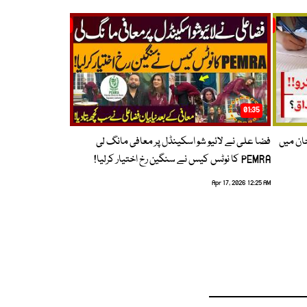
01:35
حان میں
فضا علی نے لائیو شو اسکینڈل پر معافی مانگ لی
PEMRA کا نوٹس کیس نے سنگین رخ اختیار کرلیا!
Apr 17, 2026 12:25 AM