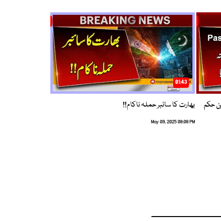
01:43
م ترین حکم
بھارت کا سائبر حملہ ناکام!!
May 09, 2025 08:08 PM