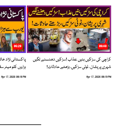
06:28
08:48
کراچی کی سڑکیں بنیں عذاب !سڑکیں دھنسنے لگیں
پاکستانی نژاد خات
شہری پریشان ، ٹوٹی سڑکیں، بڑھتے حادثات!
ہزاروں کلو میٹر س
Apr 17, 2026 08:18 PM
Apr 17, 2026 08:19 PM