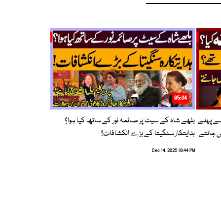
05:34
سے پہلے
بلھے شاہ کے سیٹ پر صائمہ نور کے ساتھ کیا ہوا؟
ں جانتے
ہدایتکار سنگیتا کے بڑے انکشافات!
Dec 14, 2025 10:44 PM