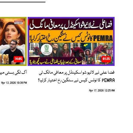
14:05
01:35
فضا علی نے لائیو شو اسکینڈل پر معافی مانگ لی
آگ لگی بستی می
PEMRA کا نوٹس کیس نے سنگین رخ اختیار کرلیا!
Apr 13, 2026 10:38 PM
Apr 17, 2026 12:25 AM