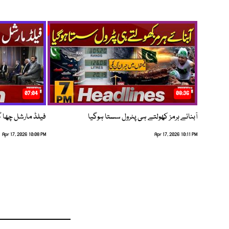
07:04
08:36
آبنائے ہرمز کھولتے ہی پٹرول سستا ہوگیا
فیلڈ مارشل چھا گئے
Apr 17, 2026 10:08 PM
Apr 17, 2026 10:11 PM