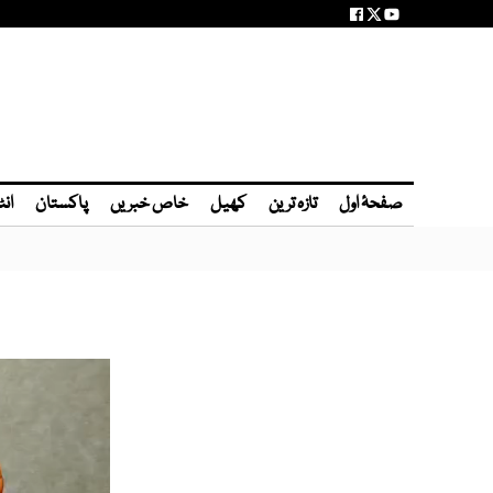
صفحۂ اول
تازہ ترین
کھیل
خاص خبریں
پاکستان
انٹ