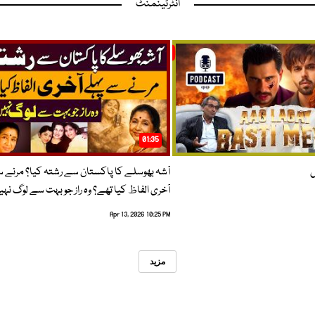
انٹرٹینمنٹ
01:35
ں
آشہ بھوسلے کا پاکستان سے رشتہ کیا؟ مرنے 
آخری الفاظ کیا تھے؟ وہ راز جو بہت سے لوگ نہی
Apr 13, 2026 10:25 PM
مزید