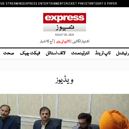
IVE STREAMING
EXPRESS ENTERTAINMENT
CRICKET PAKISTAN
TODAY'S PAPER
AUGUST 06, 2026
اشتہار لگائیں |
لائیو ٹی وی
| آج کا اخبار
ر نیشنل
ٹاپ ٹرینڈ
انٹرٹینمنٹ
لائف اسٹائل
فیکٹ چیک
صحت
ویڈیوز