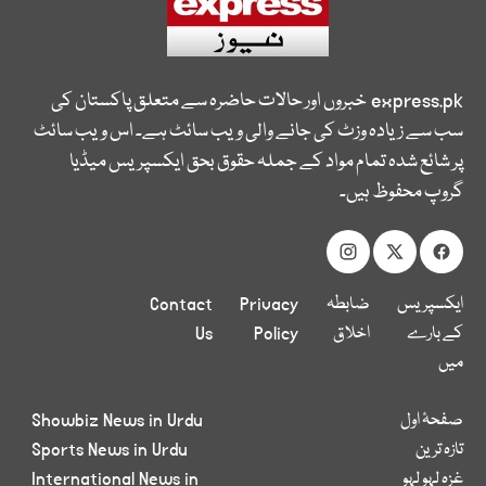
express.pk
خبروں اور حالات حاضرہ سے متعلق پاکستان کی
سب سے زیادہ وزٹ کی جانے والی ویب سائٹ ہے۔ اس ویب سائٹ
پر شائع شدہ تمام مواد کے جملہ حقوق بحق ایکسپریس میڈیا
گروپ محفوظ ہیں۔
ایکسپریس
ضابطہ
Privacy
Contact
کے بارے
اخلاق
Policy
Us
میں
صفحۂ اول
Showbiz News in Urdu
تازہ ترین
Sports News in Urdu
غزہ لہو لہو
International News in