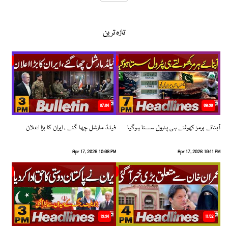
تازہ ترین
07:04
08:36
آبنائے ہرمز کھولتے ہی پٹرول سستا ہوگیا
فیلڈ مارشل چھا گئے ، ایران کا بڑا اعلان
Apr 17, 2026 10:08 PM
Apr 17, 2026 10:11 PM
13:34
11:52