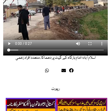
اسلام آباد؛ امام بارگاہ کے گیٹ پر دھماکا، متعدد افراد زخمی
رپورٹ