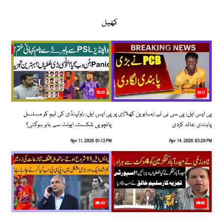
کھیل
10:33
01:11
پی ایس ایل: پی سی بی نے زمبابوین کھلاڑی پر
پی ایس ایل: راولپنڈی کی ٹیم کو مسلسل
پابندی عائد کردی
پانچویں شکست، ایونٹ سے باہر ہوگئی؟
Apr 11, 2026 01:13 PM
Apr 14, 2026 03:29 PM
06:43
09:02