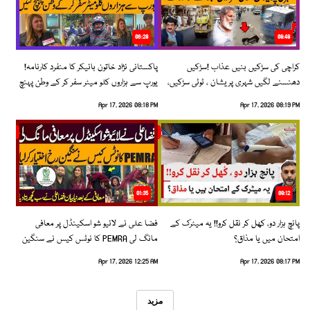
06:28
08:48
کراچی کی سڑکیں بنیں عذاب !سڑکیں
پاکستانی نژاد خاتون بائیکر کا منفرد کارنامہ!
دھنسنے لگیں شہری پریشان ، ٹوٹی سڑکیں،
یورپ سے ہزاروں کلو میٹر سفر کر کے وطن پہنچ
بڑھتے حادثات!
گئیں
Apr 17, 2026 08:18 PM
Apr 17, 2026 08:19 PM
01:35
09:12
پانچ ہزار دو، کھل کر نقل کرو!! یہ میٹرک کے
فضا علی نے لائیو شو اسکینڈل پر معافی
امتحان میں یا مذاق؟
مانگ لی PEMRA کا نوٹس کیس نے سنگین
رخ اختیار کرلیا!
Apr 17, 2026 12:25 AM
Apr 17, 2026 08:17 PM
مزید