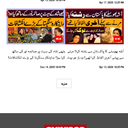
Apr 13, 2026 10:38 PM
Apr 17, 2026 12:25 AM
05:34
01:35
آشہ بھوسلے کا پاکستان سے رشتہ کیا؟ مرنے
بلھے شاہ کے سیٹ پر صائمہ نور کے ساتھ
سے پہلے آخری الفاظ کیا تھے؟ وہ راز جو بہت
کیا ہوا؟ ہدایتکار سنگیتا کے بڑے انکشافات!
سے لوگ نہیں جانتے
Dec 14, 2025 10:44 PM
Apr 13, 2026 10:25 PM
مزید