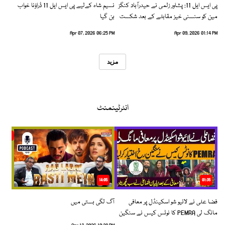
پی ایس ایل 11: پشاور زلمی نے حیدرآباد کنگز
نسیم شاہ کےلیے پی ایس ایل 11 ڈراؤنا خواب
مین کو سنسنی خیز مقابلے کے بعد شکست
بن گیا
دیدی
Apr 07, 2026 06:25 PM
Apr 09, 2026 01:14 PM
مزید
انٹرٹینمنٹ
14:05
01:35
فضا علی نے لائیو شو اسکینڈل پر معافی
آگ لگی بستی میں
مانگ لی PEMRA کا نوٹس کیس نے سنگین
رخ اختیار کرلیا!