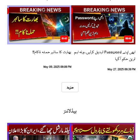
01:43
00:44
ابھی اپنے Password تبدیل کرلیں، ورنہ اہم
بھارت کا سائبر حملہ ناکام!!
ترین حکم آگیا
May 09, 2025 08:08 PM
May 27, 2025 08:38 PM
مزید
ہیڈلائنز