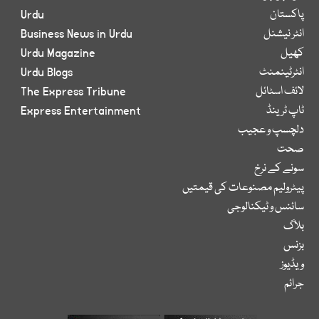
پاکستان
Urdu
انٹر نیشنل
Business News in Urdu
کھیل
Urdu Magazine
انٹرٹینمنٹ
Urdu Blogs
لائف اسٹائل
The Express Tribune
ٹاپ ٹرینڈ
Express Entertainment
دلچسپ و عجیب
صحت
سونے کے نرخ
پیٹرولیم مصنوعات کی قیمتیں
سائنس و ٹیکنالوجی
بلاگ
بزنس
ویڈیوز
جرائم