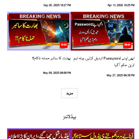
Sep 26, 2025 10:27 PM
Apr 13, 2026 10:25 PM
01:43
00:44
ابھی اپنے Password تبدیل کرلیں، ورنہ اہم
بھارت کا سائبر حملہ ناکام!!
ترین حکم آگیا
May 09, 2025 08:08 PM
May 27, 2025 08:38 PM
مزید
ہیڈلائنز