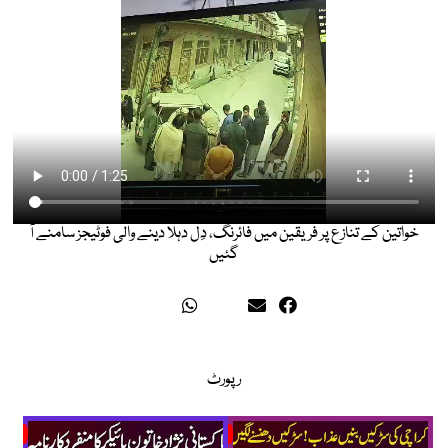
خواتین کے تنازع پر فریقین میں فائرنگ، دِل دہلا دینے والی فوٹیجز سامنے آ
گئیں
رپورٹ