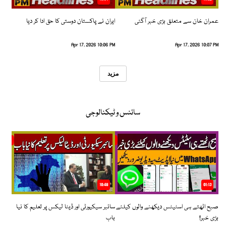
عمران خان سے متعلق بڑی خبر آگئی
ایران نے پاکستان دوستی کا حق ادا کر دیا
Apr 17, 2026 10:06 PM
Apr 17, 2026 10:07 PM
مزید
سائنس و ٹیکنالوجی
10:48
01:13
صبح اٹھتے ہی اسٹیٹس دیکھنے والوں کیلئے
سائبر سیکیورٹی اور ڈیٹا لیکس پر تعلیم کا نیا
بڑی خبر!
باب