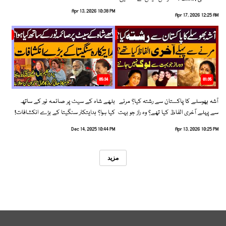
رخ اختیار کرلیا!
Apr 13, 2026 10:38 PM
Apr 17, 2026 12:25 AM
05:34
01:35
آشہ بھوسلے کا پاکستان سے رشتہ کیا؟ مرنے
بلھے شاہ کے سیٹ پر صائمہ نور کے ساتھ
سے پہلے آخری الفاظ کیا تھے؟ وہ راز جو بہت
کیا ہوا؟ ہدایتکار سنگیتا کے بڑے انکشافات!
سے لوگ نہیں جانتے
Dec 14, 2025 10:44 PM
Apr 13, 2026 10:25 PM
مزید