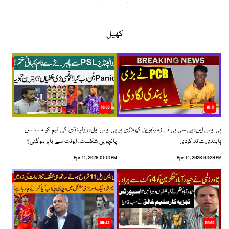
کھیل
10:33
01:11
پی ایس ایل: پی سی بی نے زمبابوین کھلاڑی پر
پی ایس ایل: راولپنڈی کی ٹیم کو مسلسل
پابندی عائد کردی
پانچویں شکست، ایونٹ سے باہر ہوگئی؟
Apr 11, 2026 01:13 PM
Apr 14, 2026 03:29 PM
06:43
09:02