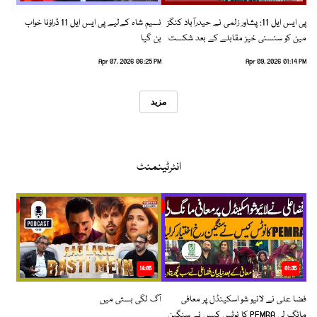
پی ایس ایل 11: پشاور زلمی نے حیدرآباد کنگز
نسیم شاہ کےلیے پی ایس ایل 11 ڈراؤنا خواب
مین کو سنسنی خیز مقابلے کے بعد شکست
بن گیا
دیدی
Apr 07, 2026 06:25 PM
Apr 09, 2026 01:14 PM
مزید
انٹرٹینمنٹ
14:05
01:35
فضا علی نے لائیو شو اسکینڈل پر معافی
آگ لگی بستی میں
مانگ لی PEMRA کا نوٹس کیس نے سنگین