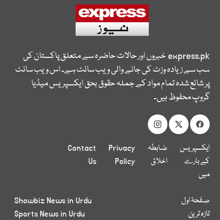
express.pk
خبروں اور حالات حاضرہ سے متعلق پاکستان کی
سب سے زیادہ وزٹ کی جانے والی ویب سائٹ ہے۔ اس ویب سائٹ
پر شائع شدہ تمام مواد کے جملہ حقوق بحق ایکسپریس میڈیا
گروپ محفوظ ہیں۔
ایکسپریس
ضابطہ
Privacy
Contact
کے بارے
اخلاق
Policy
Us
میں
صفحۂ اول
Showbiz News in Urdu
تازہ ترین
Sports News in Urdu