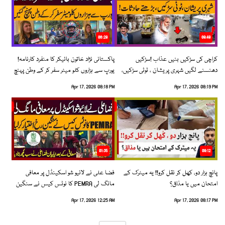
06:28
08:48
کراچی کی سڑکیں بنیں عذاب !سڑکیں
پاکستانی نژاد خاتون بائیکر کا منفرد کارنامہ!
دھنسنے لگیں شہری پریشان ، ٹوٹی سڑکیں،
یورپ سے ہزاروں کلو میٹر سفر کر کے وطن پہنچ
بڑھتے حادثات!
گئیں
Apr 17, 2026 08:18 PM
Apr 17, 2026 08:19 PM
01:35
09:12
پانچ ہزار دو، کھل کر نقل کرو!! یہ میٹرک کے
فضا علی نے لائیو شو اسکینڈل پر معافی
امتحان میں یا مذاق؟
مانگ لی PEMRA کا نوٹس کیس نے سنگین
رخ اختیار کرلیا!
Apr 17, 2026 12:25 AM
Apr 17, 2026 08:17 PM