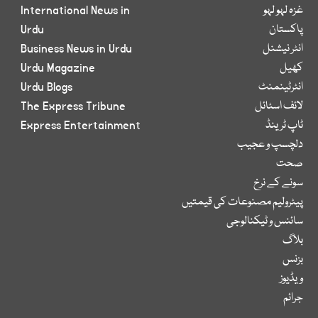
غزہ لہو لہو
International News in
پاکستان
Urdu
انٹر نیشنل
Business News in Urdu
کھیل
Urdu Magazine
انٹرٹینمنٹ
Urdu Blogs
لائف اسٹائل
The Express Tribune
ٹاپ ٹرینڈ
Express Entertainment
دلچسپ و عجیب
صحت
سونے کے نرخ
پیٹرولیم مصنوعات کی قیمتیں
سائنس و ٹیکنالوجی
بلاگ
بزنس
ویڈیوز
جرائم