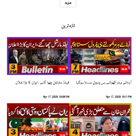
مزید
تازہ ترین
07:04
08:36
آبنائے ہرمز کھولتے ہی پٹرول سستا ہوگیا
فیلڈ مارشل چھا گئے ، ایران کا بڑا اعلان
Apr 17, 2026 10:08 PM
Apr 17, 2026 10:11 PM
13:34
11:52