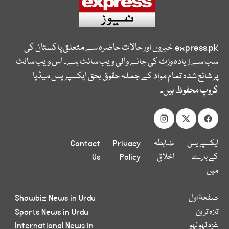
express.pk
خبروں اور حالات حاضرہ سے متعلق پاکستان کی
سب سے زیادہ وزٹ کی جانے والی ویب سائٹ ہے۔ اس ویب سائٹ
پر شائع شدہ تمام مواد کے جملہ حقوق بحق ایکسپریس میڈیا
گروپ محفوظ ہیں۔
ایکسپریس
ضابطہ
Privacy
Contact
کے بارے
اخلاق
Policy
Us
میں
صفحۂ اول
Showbiz News in Urdu
تازہ ترین
Sports News in Urdu
غزہ لہو لہو
International News in