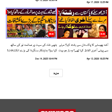
Apr 13, 2026 10:38 PM
Apr 17, 2026 12:25 AM
05:34
01:35
آشہ بھوسلے کا پاکستان سے رشتہ کیا؟ مرنے
بلھے شاہ کے سیٹ پر صائمہ نور کے ساتھ
سے پہلے آخری الفاظ کیا تھے؟ وہ راز جو بہت
کیا ہوا؟ ہدایتکار سنگیتا کے بڑے انکشافات!
سے لوگ نہیں جانتے
Dec 14, 2025 10:44 PM
Apr 13, 2026 10:25 PM
مزید