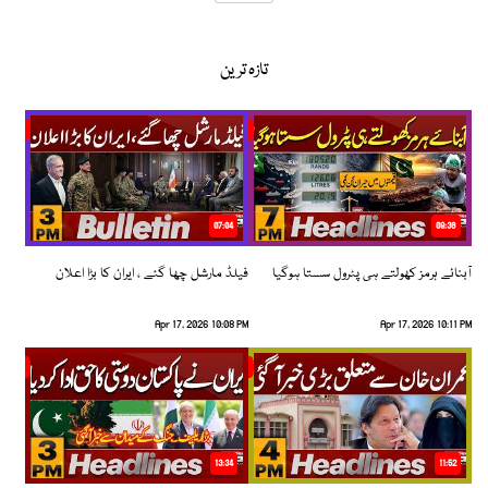
تازہ ترین
07:04
08:36
آبنائے ہرمز کھولتے ہی پٹرول سستا ہوگیا
فیلڈ مارشل چھا گئے ، ایران کا بڑا اعلان
Apr 17, 2026 10:08 PM
Apr 17, 2026 10:11 PM
13:34
11:52