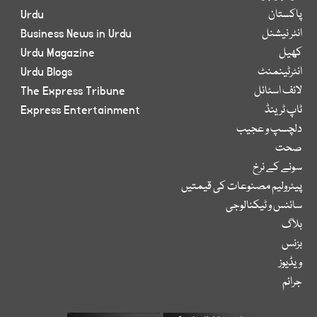
پاکستان
Urdu
انٹر نیشنل
Business News in Urdu
کھیل
Urdu Magazine
انٹرٹینمنٹ
Urdu Blogs
لائف اسٹائل
The Express Tribune
ٹاپ ٹرینڈ
Express Entertainment
دلچسپ و عجیب
صحت
سونے کے نرخ
پیٹرولیم مصنوعات کی قیمتیں
سائنس و ٹیکنالوجی
بلاگ
بزنس
ویڈیوز
جرائم