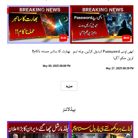
01:43
00:44
ابھی اپنے Password تبدیل کرلیں، ورنہ اہم
بھارت کا سائبر حملہ ناکام!!
ترین حکم آگیا
May 09, 2025 08:08 PM
May 27, 2025 08:38 PM
مزید
ہیڈلائنز