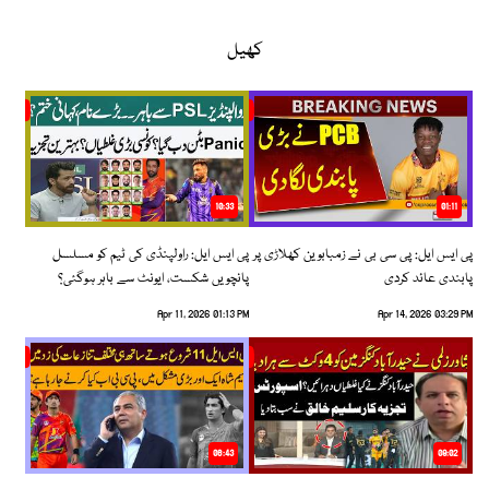
کھیل
10:33
01:11
پی ایس ایل: پی سی بی نے زمبابوین کھلاڑی پر
پی ایس ایل: راولپنڈی کی ٹیم کو مسلسل
پابندی عائد کردی
پانچویں شکست، ایونٹ سے باہر ہوگئی؟
Apr 11, 2026 01:13 PM
Apr 14, 2026 03:29 PM
06:43
09:02