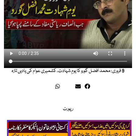
9 فروری: محمد افضل گورو کا یومِ شہادت، کشمیری عوام کی یادیں تازہ
رپورٹ