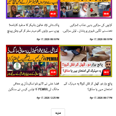
06:28
08:48
کراچی کی سڑکیں بنیں عذاب !سڑکیں
پاکستانی نژاد خاتون بائیکر کا منفرد کارنامہ!
دھنسنے لگیں شہری پریشان ، ٹوٹی سڑکیں،
یورپ سے ہزاروں کلو میٹر سفر کر کے وطن پہنچ
بڑھتے حادثات!
گئیں
Apr 17, 2026 08:18 PM
Apr 17, 2026 08:19 PM
01:35
09:12
پانچ ہزار دو، کھل کر نقل کرو!! یہ میٹرک کے
فضا علی نے لائیو شو اسکینڈل پر معافی
امتحان میں یا مذاق؟
مانگ لی PEMRA کا نوٹس کیس نے سنگین
رخ اختیار کرلیا!
Apr 17, 2026 12:25 AM
Apr 17, 2026 08:17 PM
مزید