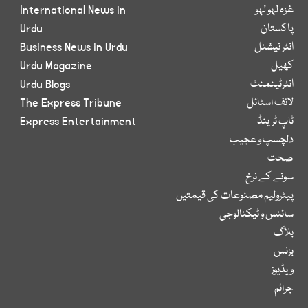
غزہ لہو لہو
International News in
پاکستان
Urdu
انٹر نیشنل
Business News in Urdu
کھیل
Urdu Magazine
انٹرٹینمنٹ
Urdu Blogs
لائف اسٹائل
The Express Tribune
ٹاپ ٹرینڈ
Express Entertainment
دلچسپ و عجیب
صحت
سونے کے نرخ
پیٹرولیم مصنوعات کی قیمتیں
سائنس و ٹیکنالوجی
بلاگ
بزنس
ویڈیوز
جرائم