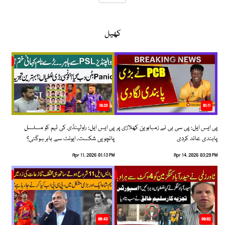
کھیل
10:33
01:11
پی ایس ایل: پی سی بی نے زمبابوین کھلاڑی پر
پی ایس ایل: راولپنڈی کی ٹیم کو مسلسل
پابندی عائد کردی
پانچویں شکست، ایونٹ سے باہر ہوگئی؟
Apr 11, 2026 01:13 PM
Apr 14, 2026 03:29 PM
06:43
09:02