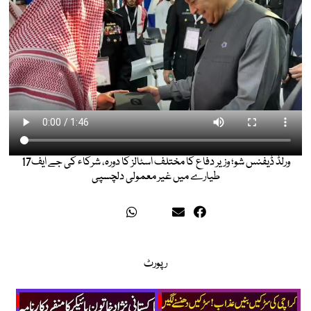
ورلڈ ڈیفنس شو؛ وزیر دفاع کا مختلف اسٹالز کا دورہ، شرکاء کی جے ایف17
طیارے میں غیر معمولی دلچسپی
رپورٹ