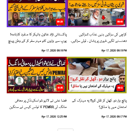
06:28
08:48
کراچی کی سڑکیں بنیں عذاب !سڑکیں
پاکستانی نژاد خاتون بائیکر کا منفرد کارنامہ!
دھنسنے لگیں شہری پریشان ، ٹوٹی سڑکیں،
یورپ سے ہزاروں کلو میٹر سفر کر کے وطن پہنچ
بڑھتے حادثات!
گئیں
Apr 17, 2026 08:18 PM
Apr 17, 2026 08:19 PM
01:35
09:12
پانچ ہزار دو، کھل کر نقل کرو!! یہ میٹرک کے
فضا علی نے لائیو شو اسکینڈل پر معافی
امتحان میں یا مذاق؟
مانگ لی PEMRA کا نوٹس کیس نے سنگین
رخ اختیار کرلیا!
Apr 17, 2026 12:25 AM
Apr 17, 2026 08:17 PM