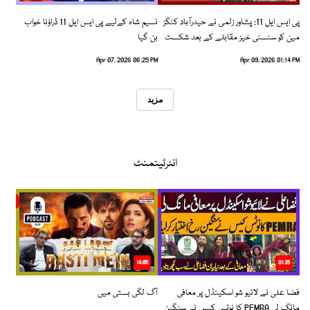
پی ایس ایل 11: پشاور زلمی نے حیدرآباد کنگز
نسیم شاہ کےلیے پی ایس ایل 11 ڈراؤنا خواب
مین کو سنسنی خیز مقابلے کے بعد شکست
بن گیا
دیدی
Apr 07, 2026 06:25 PM
Apr 09, 2026 01:14 PM
مزید
انٹرٹینمنٹ
14:05
01:35
فضا علی نے لائیو شو اسکینڈل پر معافی
آگ لگی بستی میں
مانگ لی PEMRA کا نوٹس کیس نے سنگین