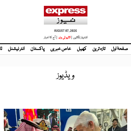
AUGUST 07, 2026
اشتہار لگائیں |
لائیو ٹی وی
| آج کا اخبار
صفحۂ اول
تازہ ترین
کھیل
خاص خبریں
پاکستان
انٹر نیشنل
ٹا
ویڈیوز