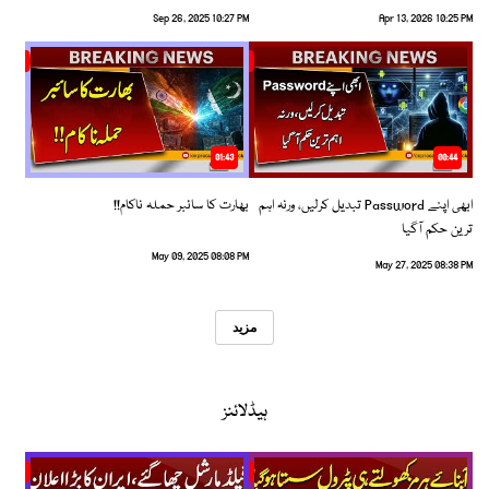
Sep 26, 2025 10:27 PM
Apr 13, 2026 10:25 PM
01:43
00:44
ابھی اپنے Password تبدیل کرلیں، ورنہ اہم
بھارت کا سائبر حملہ ناکام!!
ترین حکم آگیا
May 09, 2025 08:08 PM
May 27, 2025 08:38 PM
مزید
ہیڈلائنز