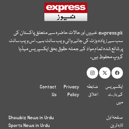
express.pk
خبروں اور حالات حاضرہ سے متعلق پاکستان کی
سب سے زیادہ وزٹ کی جانے والی ویب سائٹ ہے۔ اس ویب سائٹ
پر شائع شدہ تمام مواد کے جملہ حقوق بحق ایکسپریس میڈیا
گروپ محفوظ ہیں۔
ایکسپریس
ضابطہ
Privacy
Contact
کے بارے
اخلاق
Policy
Us
میں
صفحۂ اول
Showbiz News in Urdu
تازہ ترین
Sports News in Urdu