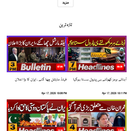
مزید
تازہ ترین
07:04
08:36
آبنائے ہرمز کھولتے ہی پٹرول سستا ہوگیا
فیلڈ مارشل چھا گئے ، ایران کا بڑا اعلان
Apr 17, 2026 10:08 PM
Apr 17, 2026 10:11 PM
13:34
11:52