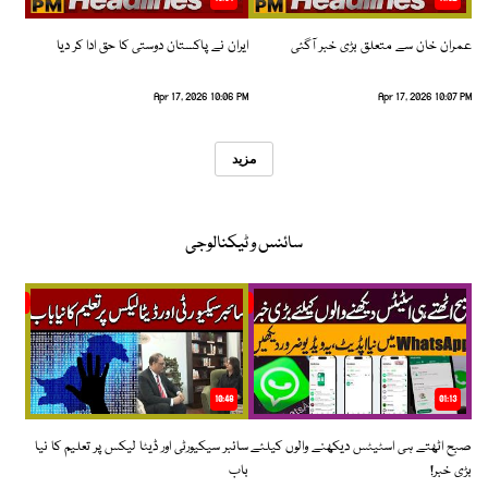
عمران خان سے متعلق بڑی خبر آگئی
ایران نے پاکستان دوستی کا حق ادا کر دیا
Apr 17, 2026 10:06 PM
Apr 17, 2026 10:07 PM
مزید
سائنس و ٹیکنالوجی
10:48
01:13
صبح اٹھتے ہی اسٹیٹس دیکھنے والوں کیلئے
سائبر سیکیورٹی اور ڈیٹا لیکس پر تعلیم کا نیا
بڑی خبر!
باب