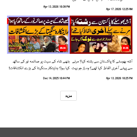
رخ اختیار کرلیا!
Apr 13, 2026 10:38 PM
Apr 17, 2026 12:25 AM
05:34
01:35
آشہ بھوسلے کا پاکستان سے رشتہ کیا؟ مرنے
بلھے شاہ کے سیٹ پر صائمہ نور کے ساتھ
سے پہلے آخری الفاظ کیا تھے؟ وہ راز جو بہت
کیا ہوا؟ ہدایتکار سنگیتا کے بڑے انکشافات!
سے لوگ نہیں جانتے
Dec 14, 2025 10:44 PM
Apr 13, 2026 10:25 PM
مزید