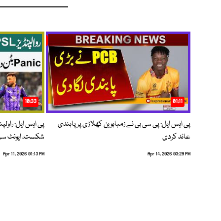
10:33
01:11
پی ایس ایل: پی سی بی نے زمبابوین کھلاڑی پر پابندی
پی ایس ایل: راول
عائد کردی
شکست، ایونٹ سے 
Apr 11, 2026 01:13 PM
Apr 14, 2026 03:29 PM