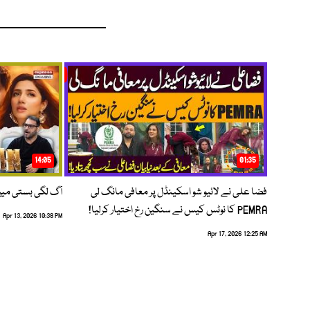
14:05
01:35
فضا علی نے لائیو شو اسکینڈل پر معافی مانگ لی
آگ لگی بستی می
PEMRA کا نوٹس کیس نے سنگین رخ اختیار کرلیا!
Apr 13, 2026 10:38 PM
Apr 17, 2026 12:25 AM