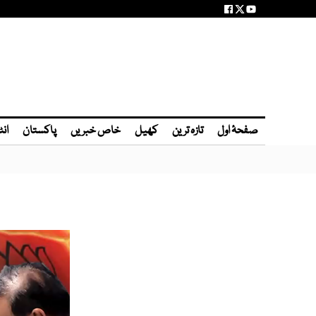
صفحۂ اول
تازہ ترین
کھیل
خاص خبریں
پاکستان
انٹ