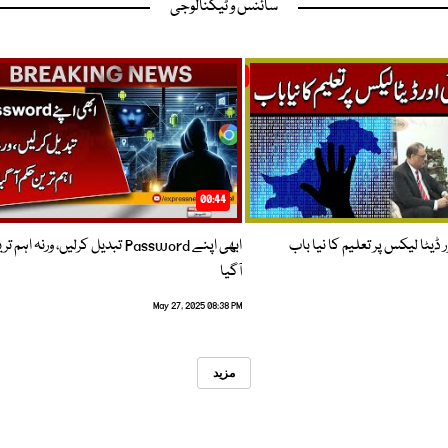
سائنس و ٹیکنالوجی
00:44
 ڈیٹا لیکس پر تعلیم کا نیا باب
ابھی اپنے Password تبدیل کرلیں، ورنہ اہ
آگیا
May 27, 2025 08:38 PM
مزید