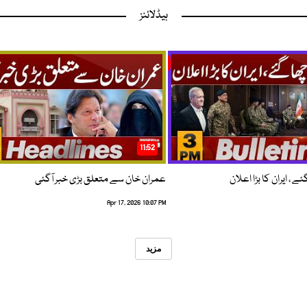
ہیڈلائنز
11:52
 ، ایران کا بڑا اعلان
عمران خان سے متعلق بڑی خبر آگئی
Apr 17, 2026 10:07 PM
مزید