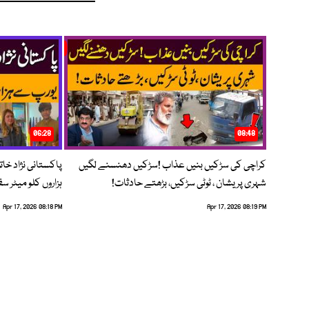
06:28
08:48
کراچی کی سڑکیں بنیں عذاب !سڑکیں دھنسنے لگیں
پاکستانی نژاد خات
شہری پریشان ، ٹوٹی سڑکیں، بڑھتے حادثات!
ہزاروں کلو میٹر س
Apr 17, 2026 08:18 PM
Apr 17, 2026 08:19 PM