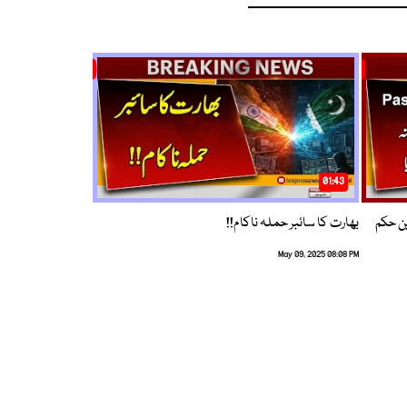
01:43
م ترین حکم
بھارت کا سائبر حملہ ناکام!!
May 09, 2025 08:08 PM