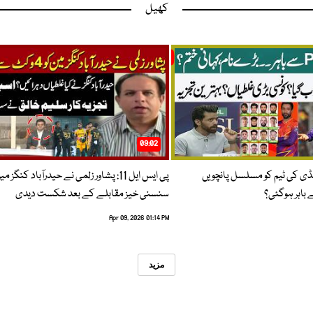
کھیل
09:02
پنڈی کی ٹیم کو مسلسل پانچویں
پی ایس ایل 11: پشاور زلمی نے حیدرآباد کنگز م
باہر ہوگئی؟
سنسنی خیز مقابلے کے بعد شکست دیدی
Apr 09, 2026 01:14 PM
مزید