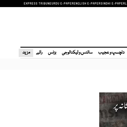
EXPRESS TRIBUNE
URDU E-PAPER
ENGLISH E-PAPER
SINDHI E-PAPER
L
دلچسپ و عجیب
سائنس و ٹیکنالوجی
بزنس
رائے
مزید