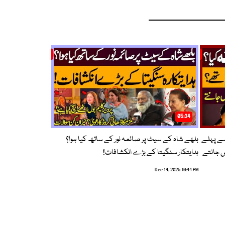
05:34
سے پہلے
بلھے شاہ کے سیٹ پر صائمہ نور کے ساتھ کیا ہوا؟
ں جانتے
ہدایتکار سنگیتا کے بڑے انکشافات!
Dec 14, 2025 10:44 PM