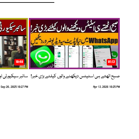
10:48
01:13
صبح اٹھتے ہی اسٹیٹس دیکھنے والوں کیلئے بڑی خبر!
سائبر سیکیورٹی اور
Sep 26, 2025 10:27 PM
Apr 13, 2026 10:25 PM