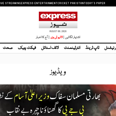
IVE STREAMING
EXPRESS ENTERTAINMENT
CRICKET PAKISTAN
TODAY'S PAPER
AUGUST 08, 2026
اشتہار لگائیں |
لائیو ٹی وی
| آج کا اخبار
ر نیشنل
ٹاپ ٹرینڈ
انٹرٹینمنٹ
لائف اسٹائل
فیکٹ چیک
صحت
ویڈیوز