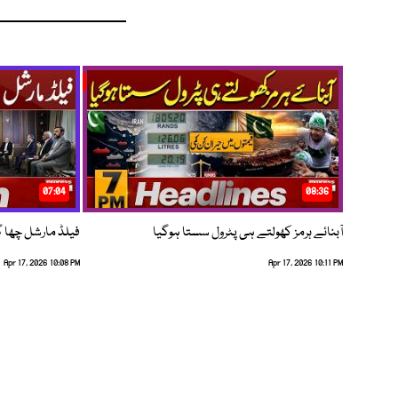
07:04
08:36
آبنائے ہرمز کھولتے ہی پٹرول سستا ہوگیا
فیلڈ مارشل چھا گئے
Apr 17, 2026 10:08 PM
Apr 17, 2026 10:11 PM