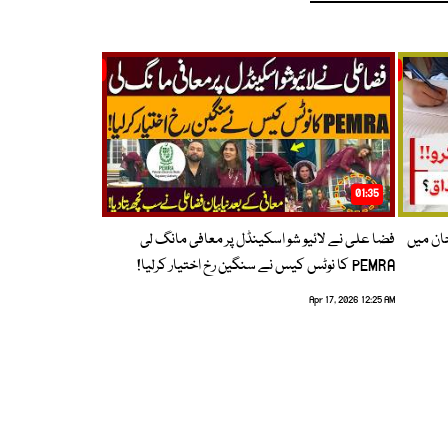
01:35
حان میں
فضا علی نے لائیو شو اسکینڈل پر معافی مانگ لی
PEMRA کا نوٹس کیس نے سنگین رخ اختیار کرلیا!
Apr 17, 2026 12:25 AM