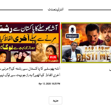
انٹرٹینمنٹ
01:35
ں
آشہ بھوسلے کا پاکستان سے رشتہ کیا؟ مرنے 
آخری الفاظ کیا تھے؟ وہ راز جو بہت سے لوگ نہی
Apr 13, 2026 10:25 PM
مزید