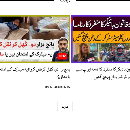
رپورٹ
09:12
ون بائیکر کا منفرد کارنامہ! یورپ سے
پانچ ہزار دو، کھل کر نقل کرو!! یہ میٹرک کے امت
فر کر کے وطن پہنچ گئیں
یا مذاق؟
Apr 17, 2026 08:17 PM
مزید