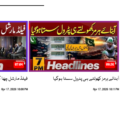
07:04
08:36
آبنائے ہرمز کھولتے ہی پٹرول سستا ہوگیا
فیلڈ مارشل چھا گئے
Apr 17, 2026 10:08 PM
Apr 17, 2026 10:11 PM