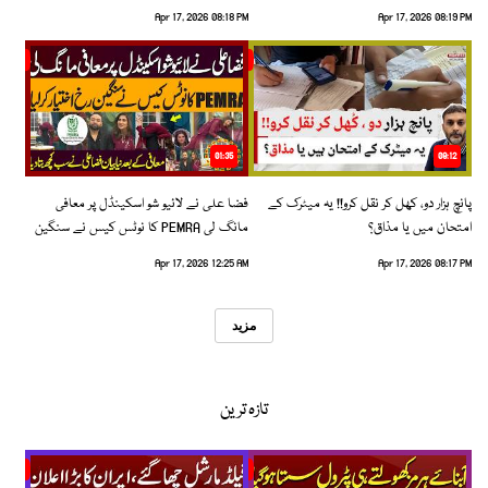
بڑھتے حادثات!
گئیں
Apr 17, 2026 08:18 PM
Apr 17, 2026 08:19 PM
01:35
09:12
پانچ ہزار دو، کھل کر نقل کرو!! یہ میٹرک کے
فضا علی نے لائیو شو اسکینڈل پر معافی
امتحان میں یا مذاق؟
مانگ لی PEMRA کا نوٹس کیس نے سنگین
رخ اختیار کرلیا!
Apr 17, 2026 12:25 AM
Apr 17, 2026 08:17 PM
مزید
تازہ ترین