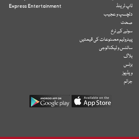
ٹاپ ٹرینڈ
Express Entertainment
دلچسپ و عجیب
صحت
سونے کے نرخ
پیٹرولیم مصنوعات کی قیمتیں
سائنس و ٹیکنالوجی
بلاگ
بزنس
ویڈیوز
جرائم