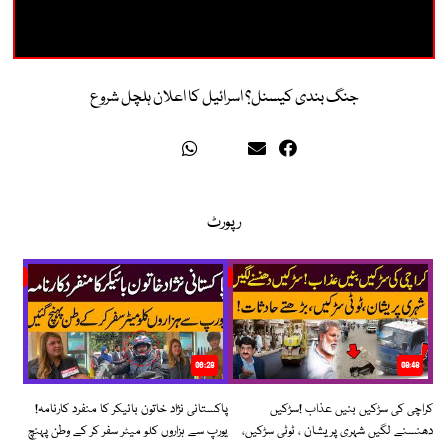
جنگ بندی کیسنل؟ اسرائیل کا اعلان ہلچل شروع
رپورٹ
06:28
08:48
کراچی کی سڑکیں بنیں عذاب !سڑکیں
پاکستانی نژاد خاتون بائیکر کا منفرد کارنامہ!
دھنسنے لگیں شہری پریشان ، ٹوٹی سڑکیں،
یورپ سے ہزاروں کلو میٹر سفر کر کے وطن پہنچ