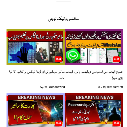
سائنس و ٹیکنالوجی
10:48
01:13
صبح اٹھتے ہی اسٹیٹس دیکھنے والوں کیلئے
سائبر سیکیورٹی اور ڈیٹا لیکس پر تعلیم کا نیا
بڑی خبر!
باب
Sep 26, 2025 10:27 PM
Apr 13, 2026 10:25 PM
01:43
00:44