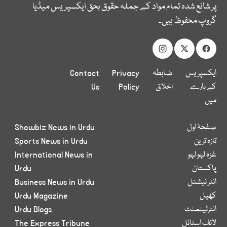
پر شائع شدہ تمام مواد کے جملہ حقوق بحق ایکسپریس میڈیا
گروپ محفوظ ہیں۔
ایکسپریس
ضابطہ
Privacy
Contact
کے بارے
اخلاق
Policy
Us
میں
صفحۂ اول
Showbiz News in Urdu
تازہ ترین
Sports News in Urdu
غزہ لہو لہو
International News in
پاکستان
Urdu
انٹر نیشنل
Business News in Urdu
کھیل
Urdu Magazine
انٹرٹینمنٹ
Urdu Blogs
لائف اسٹائل
The Express Tribune