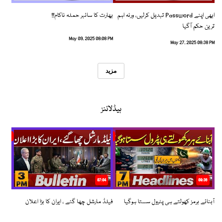
ابھی اپنے Password تبدیل کرلیں، ورنہ اہم
بھارت کا سائبر حملہ ناکام!!
ترین حکم آگیا
May 09, 2025 08:08 PM
May 27, 2025 08:38 PM
مزید
ہیڈلائنز
07:04
08:36
آبنائے ہرمز کھولتے ہی پٹرول سستا ہوگیا
فیلڈ مارشل چھا گئے ، ایران کا بڑا اعلان