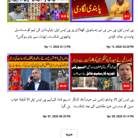
10:33
01:11
پی ایس ایل: پی سی بی نے زمبابوین کھلاڑی پر
پی ایس ایل: راولپنڈی کی ٹیم کو مسلسل
پابندی عائد کردی
پانچویں شکست، ایونٹ سے باہر ہوگئی؟
Apr 11, 2026 01:13 PM
Apr 14, 2026 03:29 PM
06:43
09:02
پی ایس ایل 11: پشاور زلمی نے حیدرآباد کنگز
نسیم شاہ کےلیے پی ایس ایل 11 ڈراؤنا خواب
مین کو سنسنی خیز مقابلے کے بعد شکست
بن گیا
دیدی
Apr 07, 2026 06:25 PM
Apr 09, 2026 01:14 PM
مزید