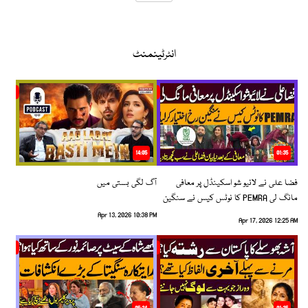
انٹرٹینمنٹ
14:05
01:35
فضا علی نے لائیو شو اسکینڈل پر معافی
آگ لگی بستی میں
مانگ لی PEMRA کا نوٹس کیس نے سنگین
رخ اختیار کرلیا!
Apr 13, 2026 10:38 PM
Apr 17, 2026 12:25 AM