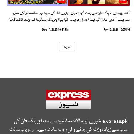
05:34
01:35
آشہ بھوسلے کا پاکستان سے رشتہ کیا؟ مرنے
بلھے شاہ کے سیٹ پر صائمہ نور کے ساتھ
سے پہلے آخری الفاظ کیا تھے؟ وہ راز جو بہت
کیا ہوا؟ ہدایتکار سنگیتا کے بڑے انکشافات!
سے لوگ نہیں جانتے
Dec 14, 2025 10:44 PM
Apr 13, 2026 10:25 PM
مزید
express.pk
خبروں اور حالات حاضرہ سے متعلق پاکستان کی
سب سے زیادہ وزٹ کی جانے والی ویب سائٹ ہے۔ اس ویب سائٹ