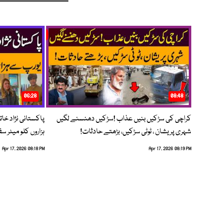
06:28
08:48
کراچی کی سڑکیں بنیں عذاب !سڑکیں دھنسنے لگیں
پاکستانی نژاد خات
شہری پریشان ، ٹوٹی سڑکیں، بڑھتے حادثات!
ہزاروں کلو میٹر س
Apr 17, 2026 08:18 PM
Apr 17, 2026 08:19 PM