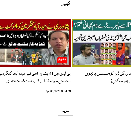
کھیل
09:02
پنڈی کی ٹیم کو مسلسل پانچویں
پی ایس ایل 11: پشاور زلمی نے حیدرآباد کنگز م
باہر ہوگئی؟
سنسنی خیز مقابلے کے بعد شکست دیدی
Apr 09, 2026 01:14 PM
مزید