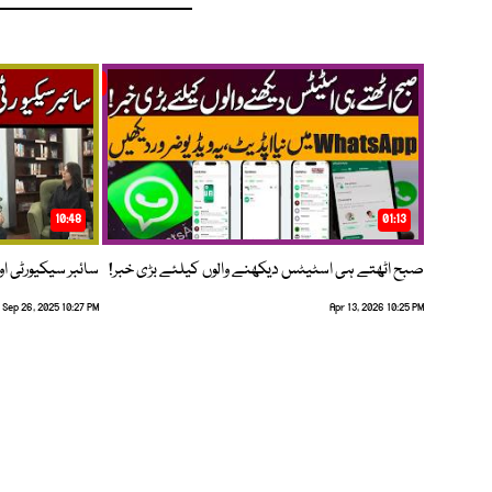
10:48
01:13
صبح اٹھتے ہی اسٹیٹس دیکھنے والوں کیلئے بڑی خبر!
سائبر سیکیورٹی اور
Sep 26, 2025 10:27 PM
Apr 13, 2026 10:25 PM