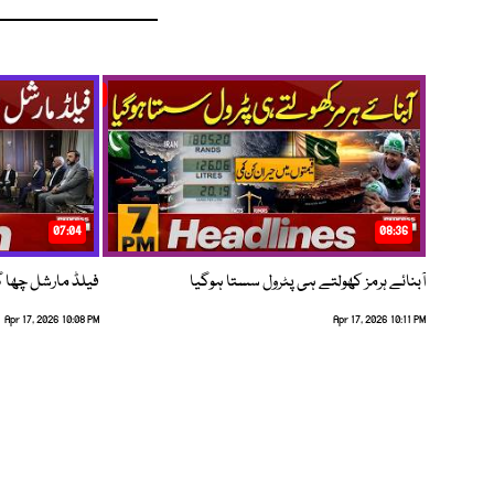
07:04
08:36
آبنائے ہرمز کھولتے ہی پٹرول سستا ہوگیا
فیلڈ مارشل چھا گئے
Apr 17, 2026 10:08 PM
Apr 17, 2026 10:11 PM