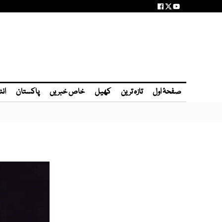
صفحۂ اول
تازہ ترین
کھیل
خاص خبریں
پاکستان
انٹ