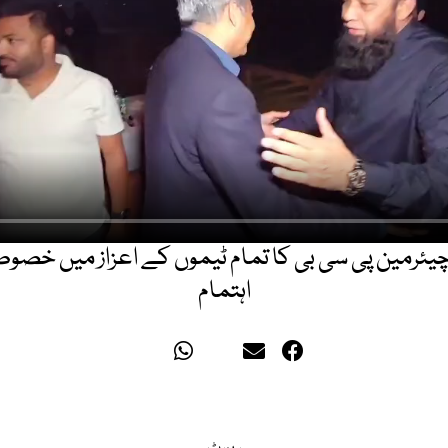
چیئرمین پی سی بی کا تمام ٹیموں کے اعزاز میں خصو
اہتمام