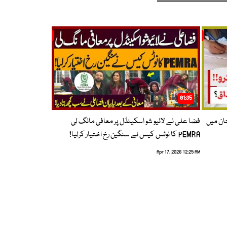
01:35
حان میں
فضا علی نے لائیو شو اسکینڈل پر معافی مانگ لی
PEMRA کا نوٹس کیس نے سنگین رخ اختیار کرلیا!
Apr 17, 2026 12:25 AM