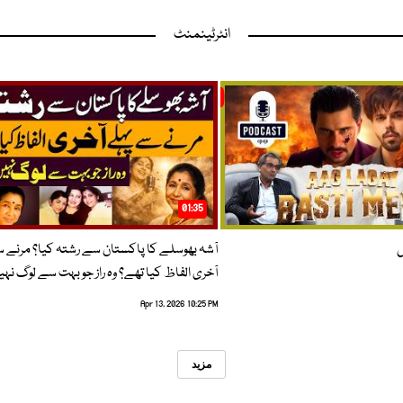
انٹرٹینمنٹ
01:35
ں
آشہ بھوسلے کا پاکستان سے رشتہ کیا؟ مرنے 
آخری الفاظ کیا تھے؟ وہ راز جو بہت سے لوگ نہی
Apr 13, 2026 10:25 PM
مزید