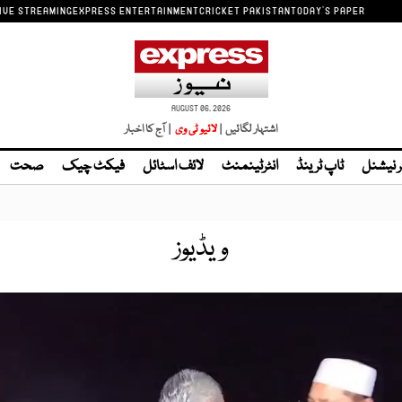
IVE STREAMING
EXPRESS ENTERTAINMENT
CRICKET PAKISTAN
TODAY'S PAPER
AUGUST 06, 2026
اشتہار لگائیں |
لائیو ٹی وی
| آج کا اخبار
ر نیشنل
ٹاپ ٹرینڈ
انٹرٹینمنٹ
لائف اسٹائل
فیکٹ چیک
صحت
ویڈیوز