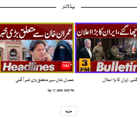
ہیڈلائنز
11:52
 ، ایران کا بڑا اعلان
عمران خان سے متعلق بڑی خبر آگئی
Apr 17, 2026 10:07 PM
مزید