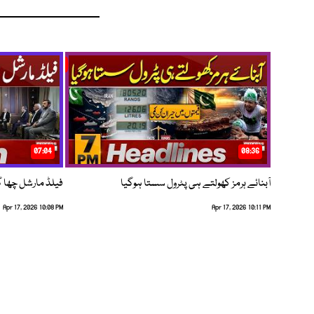
07:04
08:36
آبنائے ہرمز کھولتے ہی پٹرول سستا ہوگیا
فیلڈ مارشل چھا گئے
Apr 17, 2026 10:08 PM
Apr 17, 2026 10:11 PM