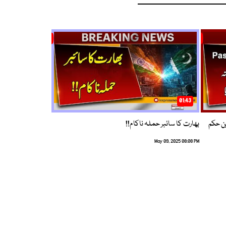
01:43
م ترین حکم
بھارت کا سائبر حملہ ناکام!!
May 09, 2025 08:08 PM