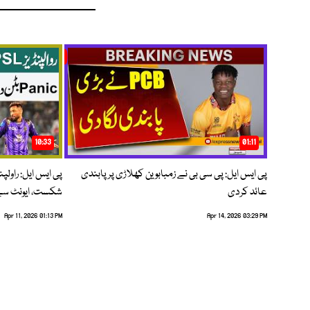
10:33
01:11
پی ایس ایل: پی سی بی نے زمبابوین کھلاڑی پر پابندی
پی ایس ایل: راول
عائد کردی
شکست، ایونٹ سے 
Apr 11, 2026 01:13 PM
Apr 14, 2026 03:29 PM