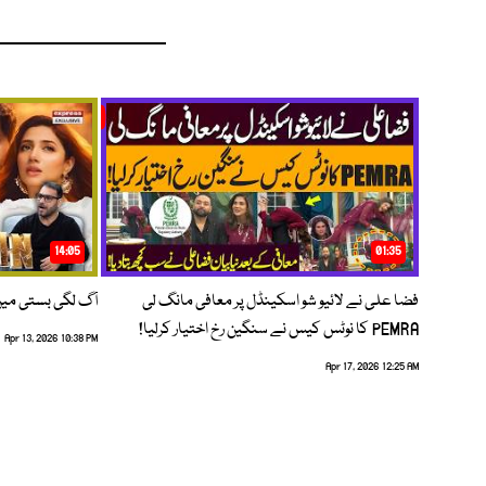
14:05
01:35
فضا علی نے لائیو شو اسکینڈل پر معافی مانگ لی
آگ لگی بستی می
PEMRA کا نوٹس کیس نے سنگین رخ اختیار کرلیا!
Apr 13, 2026 10:38 PM
Apr 17, 2026 12:25 AM