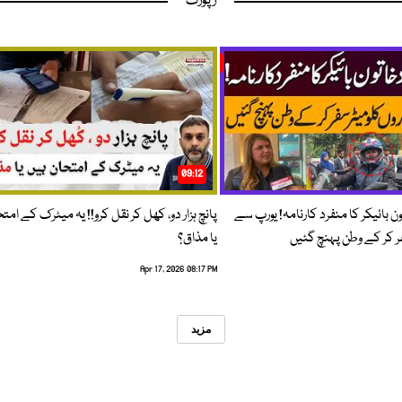
رپورٹ
09:12
ون بائیکر کا منفرد کارنامہ! یورپ سے
پانچ ہزار دو، کھل کر نقل کرو!! یہ میٹرک کے امت
فر کر کے وطن پہنچ گئیں
یا مذاق؟
Apr 17, 2026 08:17 PM
مزید