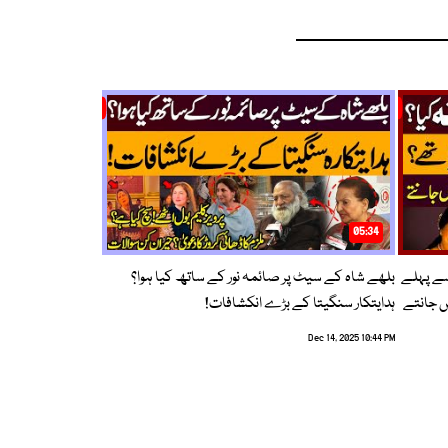
05:34
سے پہلے
بلھے شاہ کے سیٹ پر صائمہ نور کے ساتھ کیا ہوا؟
ں جانتے
ہدایتکار سنگیتا کے بڑے انکشافات!
Dec 14, 2025 10:44 PM