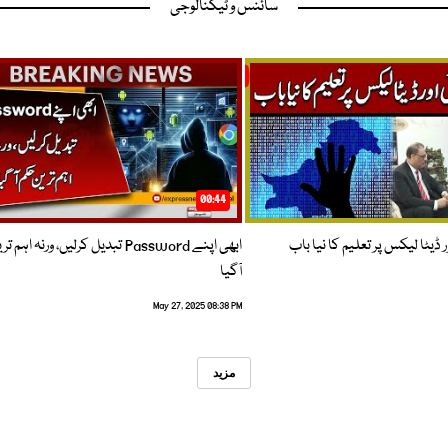
سائنس و ٹیکنالوجی
00:44
 ڈیٹا لیکس پر تعلیم کا نیا باب
ابھی اپنے Password تبدیل کرلیں، ورنہ اہ
آگیا
May 27, 2025 08:38 PM
مزید