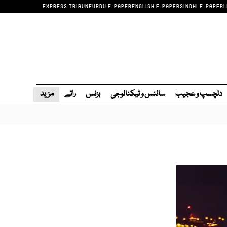
EXPRESS TRIBUNE
URDU E-PAPER
ENGLISH E-PAPER
SINDHI E-PAPER
L
دلچسپ و عجیب
سائنس و ٹیکنالوجی
بزنس
رائے
مزید