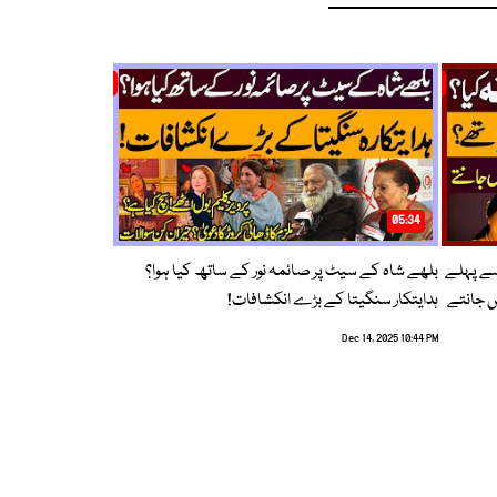
05:34
سے پہلے
بلھے شاہ کے سیٹ پر صائمہ نور کے ساتھ کیا ہوا؟
ں جانتے
ہدایتکار سنگیتا کے بڑے انکشافات!
Dec 14, 2025 10:44 PM