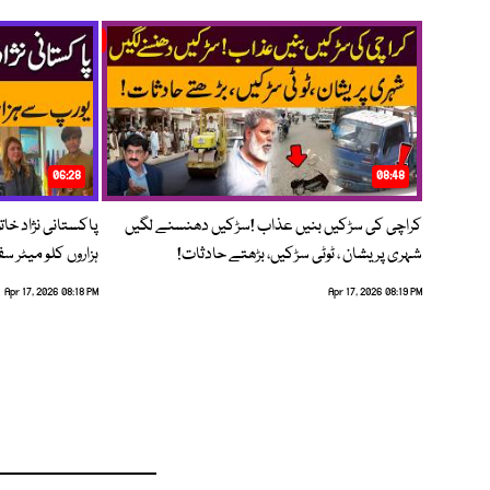
06:28
08:48
کراچی کی سڑکیں بنیں عذاب !سڑکیں دھنسنے لگیں
پاکستانی نژاد خات
شہری پریشان ، ٹوٹی سڑکیں، بڑھتے حادثات!
ہزاروں کلو میٹر س
Apr 17, 2026 08:18 PM
Apr 17, 2026 08:19 PM