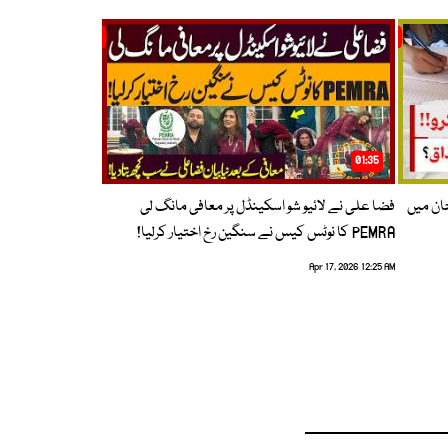
01:35
حان میں
فضا علی نے لائیو شو اسکینڈل پر معافی مانگ لی
PEMRA کا نوٹس کیس نے سنگین رخ اختیار کرلیا!
Apr 17, 2026 12:25 AM