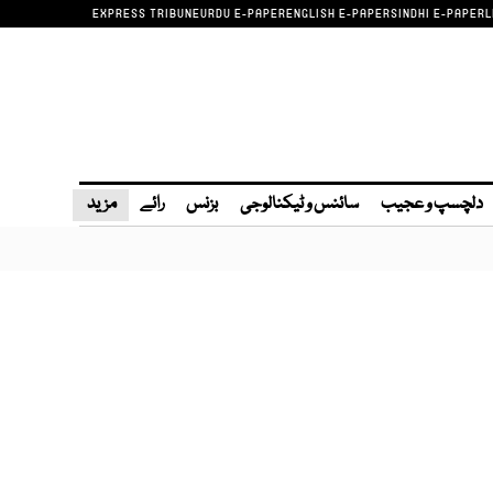
EXPRESS TRIBUNE
URDU E-PAPER
ENGLISH E-PAPER
SINDHI E-PAPER
L
دلچسپ و عجیب
سائنس و ٹیکنالوجی
بزنس
رائے
مزید