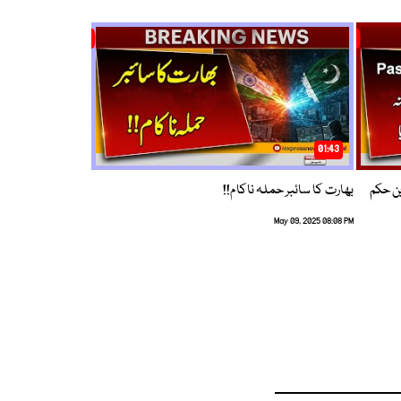
01:43
م ترین حکم
بھارت کا سائبر حملہ ناکام!!
May 09, 2025 08:08 PM