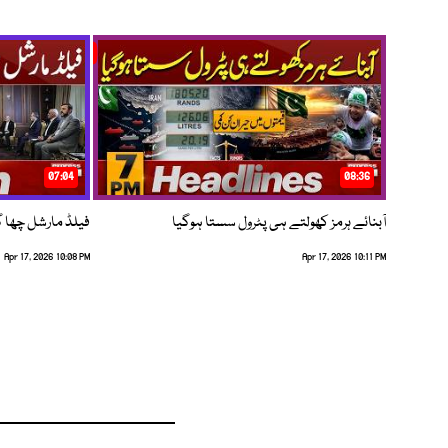
07:04
08:36
آبنائے ہرمز کھولتے ہی پٹرول سستا ہوگیا
فیلڈ مارشل چھا گئے
Apr 17, 2026 10:08 PM
Apr 17, 2026 10:11 PM