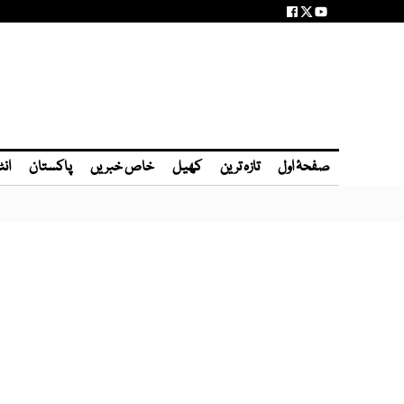
صفحۂ اول
تازہ ترین
کھیل
خاص خبریں
پاکستان
انٹ