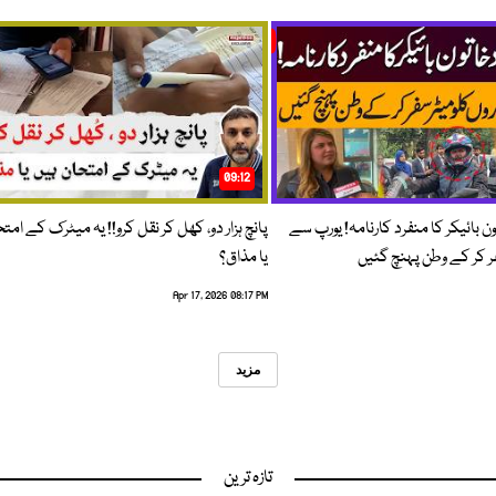
09:12
ون بائیکر کا منفرد کارنامہ! یورپ سے
پانچ ہزار دو، کھل کر نقل کرو!! یہ میٹرک کے امت
فر کر کے وطن پہنچ گئیں
یا مذاق؟
Apr 17, 2026 08:17 PM
مزید
تازہ ترین