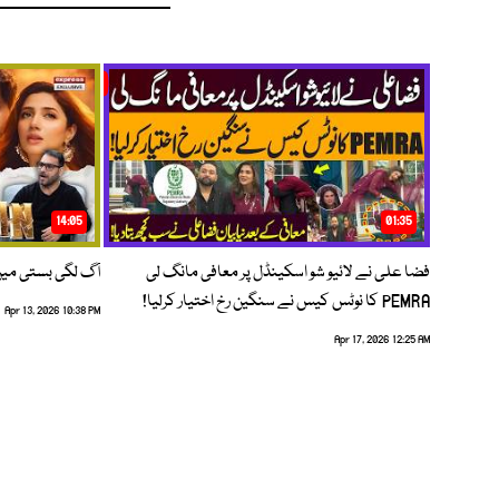
14:05
01:35
فضا علی نے لائیو شو اسکینڈل پر معافی مانگ لی
آگ لگی بستی می
PEMRA کا نوٹس کیس نے سنگین رخ اختیار کرلیا!
Apr 13, 2026 10:38 PM
Apr 17, 2026 12:25 AM