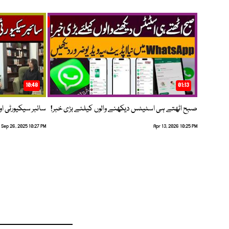
10:48
01:13
صبح اٹھتے ہی اسٹیٹس دیکھنے والوں کیلئے بڑی خبر!
سائبر سیکیورٹی اور
Sep 26, 2025 10:27 PM
Apr 13, 2026 10:25 PM