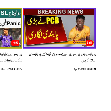
10:33
01:11
پی ایس ایل: پی سی بی نے زمبابوین کھلاڑی پر پابندی
پی ایس ایل: راول
عائد کردی
شکست، ایونٹ سے 
Apr 11, 2026 01:13 PM
Apr 14, 2026 03:29 PM