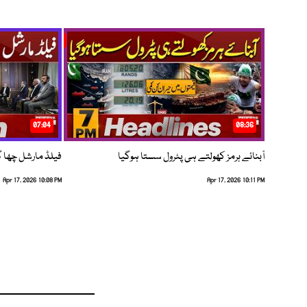
07:04
08:36
آبنائے ہرمز کھولتے ہی پٹرول سستا ہوگیا
فیلڈ مارشل چھا گئے
Apr 17, 2026 10:08 PM
Apr 17, 2026 10:11 PM