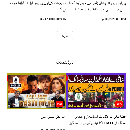
پی ایس ایل 11: پشاور زلمی نے حیدرآباد کنگز
نسیم شاہ کےلیے پی ایس ایل 11 ڈراؤنا خواب
مین کو سنسنی خیز مقابلے کے بعد شکست
بن گیا
دیدی
Apr 07, 2026 06:25 PM
Apr 09, 2026 01:14 PM
مزید
انٹرٹینمنٹ
14:05
01:35
فضا علی نے لائیو شو اسکینڈل پر معافی
آگ لگی بستی میں
مانگ لی PEMRA کا نوٹس کیس نے سنگین
رخ اختیار کرلیا!