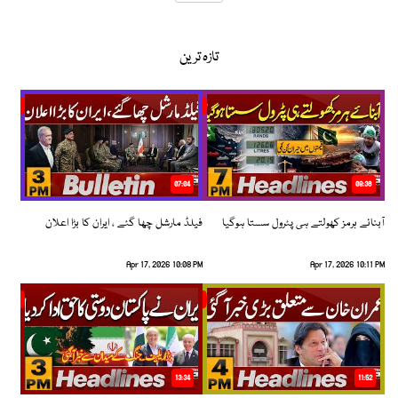
تازہ ترین
07:04
08:36
آبنائے ہرمز کھولتے ہی پٹرول سستا ہوگیا
فیلڈ مارشل چھا گئے ، ایران کا بڑا اعلان
Apr 17, 2026 10:08 PM
Apr 17, 2026 10:11 PM
13:34
11:52