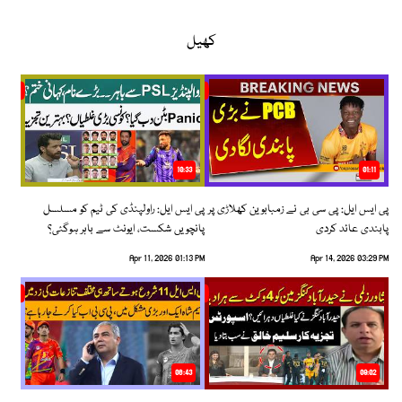
کھیل
10:33
01:11
پی ایس ایل: پی سی بی نے زمبابوین کھلاڑی پر
پی ایس ایل: راولپنڈی کی ٹیم کو مسلسل
پابندی عائد کردی
پانچویں شکست، ایونٹ سے باہر ہوگئی؟
Apr 11, 2026 01:13 PM
Apr 14, 2026 03:29 PM
06:43
09:02