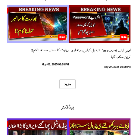
01:43
00:44
ابھی اپنے Password تبدیل کرلیں، ورنہ اہم
بھارت کا سائبر حملہ ناکام!!
ترین حکم آگیا
May 09, 2025 08:08 PM
May 27, 2025 08:38 PM
مزید
ہیڈلائنز