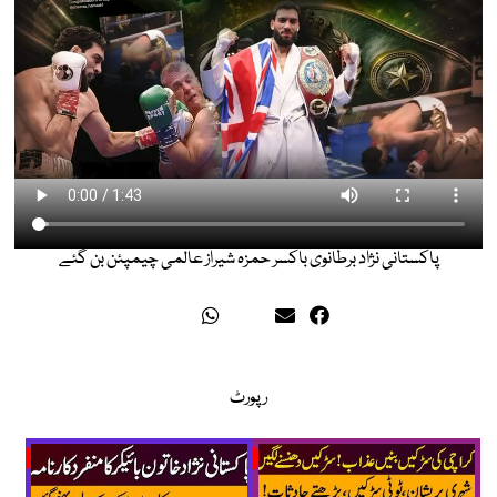
پاکستانی نژاد برطانوی باکسر حمزہ شیراز عالمی چیمپئن بن گئے
رپورٹ