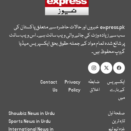
express.pk
خبروں اور حالات حاضرہ سے متعلق پاکستان کی
سب سے زیادہ وزٹ کی جانے والی ویب سائٹ ہے۔ اس ویب سائٹ
پر شائع شدہ تمام مواد کے جملہ حقوق بحق ایکسپریس میڈیا
گروپ محفوظ ہیں۔
ایکسپریس
ضابطہ
Privacy
Contact
کے بارے
اخلاق
Policy
Us
میں
صفحۂ اول
Showbiz News in Urdu
تازہ ترین
Sports News in Urdu
غزہ لہو لہو
International News in