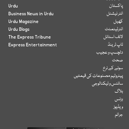
پاکستان
Urdu
انٹر نیشنل
Business News in Urdu
کھیل
Urdu Magazine
انٹرٹینمنٹ
Urdu Blogs
لائف اسٹائل
The Express Tribune
ٹاپ ٹرینڈ
Express Entertainment
دلچسپ و عجیب
صحت
سونے کے نرخ
پیٹرولیم مصنوعات کی قیمتیں
سائنس و ٹیکنالوجی
بلاگ
بزنس
ویڈیوز
جرائم