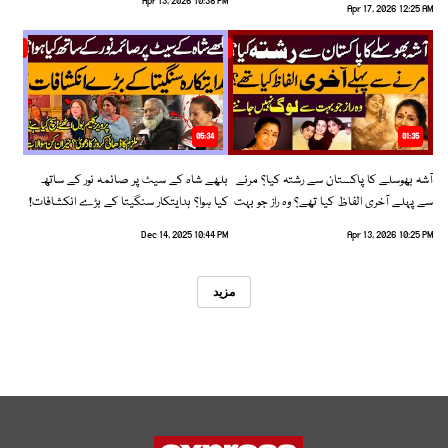
Apr 13, 2026 10:38 PM
Apr 17, 2026 12:25 AM
05:34
01:35
آشہ بھوسلے کا پاکستان سے رشتہ کیا؟ مرنے
بلھے شاہ کے سیٹ پر صائمہ نور کے ساتھ
سے پہلے آخری الفاظ کیا تھے؟ وہ راز جو بہت
کیا ہوا؟ ہدایتکار سنگیتا کے بڑے انکشافات!
سے لوگ نہیں جانتے
Dec 14, 2025 10:44 PM
Apr 13, 2026 10:25 PM
مزید