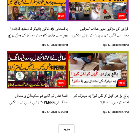
06:28
08:48
کراچی کی سڑکیں بنیں عذاب !سڑکیں
پاکستانی نژاد خاتون بائیکر کا منفرد کارنامہ!
دھنسنے لگیں شہری پریشان ، ٹوٹی سڑکیں،
یورپ سے ہزاروں کلو میٹر سفر کر کے وطن پہنچ
بڑھتے حادثات!
گئیں
Apr 17, 2026 08:18 PM
Apr 17, 2026 08:19 PM
01:35
09:12
پانچ ہزار دو، کھل کر نقل کرو!! یہ میٹرک کے
فضا علی نے لائیو شو اسکینڈل پر معافی
امتحان میں یا مذاق؟
مانگ لی PEMRA کا نوٹس کیس نے سنگین
رخ اختیار کرلیا!
Apr 17, 2026 12:25 AM
Apr 17, 2026 08:17 PM
مزید