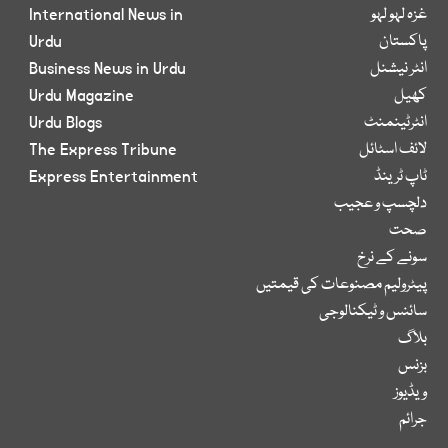
غزہ لہو لہو
International News in
پاکستان
Urdu
انٹر نیشنل
Business News in Urdu
کھیل
Urdu Magazine
انٹرٹینمنٹ
Urdu Blogs
لائف اسٹائل
The Express Tribune
ٹاپ ٹرینڈ
Express Entertainment
دلچسپ و عجیب
صحت
سونے کے نرخ
پیٹرولیم مصنوعات کی قیمتیں
سائنس و ٹیکنالوجی
بلاگ
بزنس
ویڈیوز
جرائم