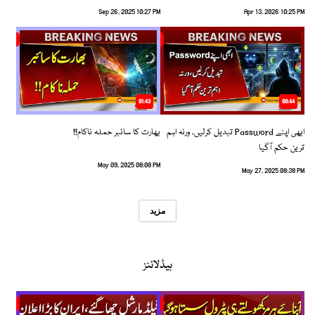
Sep 26, 2025 10:27 PM
Apr 13, 2026 10:25 PM
01:43
00:44
ابھی اپنے Password تبدیل کرلیں، ورنہ اہم
بھارت کا سائبر حملہ ناکام!!
ترین حکم آگیا
May 09, 2025 08:08 PM
May 27, 2025 08:38 PM
مزید
ہیڈلائنز