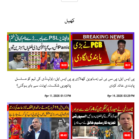
کھیل
10:33
01:11
پی ایس ایل: پی سی بی نے زمبابوین کھلاڑی پر
پی ایس ایل: راولپنڈی کی ٹیم کو مسلسل
پابندی عائد کردی
پانچویں شکست، ایونٹ سے باہر ہوگئی؟
Apr 11, 2026 01:13 PM
Apr 14, 2026 03:29 PM
06:43
09:02