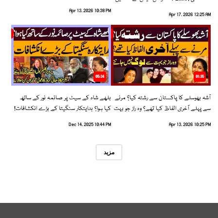
رخ اختیار کرلیا!
Apr 13, 2026 10:38 PM
Apr 17, 2026 12:25 AM
05:34
01:35
آشہ بھوسلے کا پاکستان سے رشتہ کیا؟ مرنے
بلھے شاہ کے سیٹ پر صائمہ نور کے ساتھ
سے پہلے آخری الفاظ کیا تھے؟ وہ راز جو بہت
کیا ہوا؟ ہدایتکار سنگیتا کے بڑے انکشافات!
سے لوگ نہیں جانتے
Dec 14, 2025 10:44 PM
Apr 13, 2026 10:25 PM
مزید