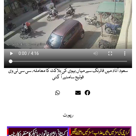
سعود آناد میں فائرنگ سے میاں بیوی کی ہلاکت کا معاملہ، سی سی ٹی وی
فوٹیج سامنے آ گئی
رپورٹ