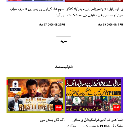
پی ایس ایل 11: پشاور زلمی نے حیدرآباد کنگز
نسیم شاہ کےلیے پی ایس ایل 11 ڈراؤنا خواب
مین کو سنسنی خیز مقابلے کے بعد شکست
بن گیا
دیدی
Apr 07, 2026 06:25 PM
Apr 09, 2026 01:14 PM
مزید
انٹرٹینمنٹ
14:05
01:35
فضا علی نے لائیو شو اسکینڈل پر معافی
آگ لگی بستی میں
مانگ لی PEMRA کا نوٹس کیس نے سنگین