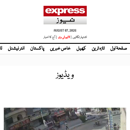
AUGUST 07, 2026
اشتہار لگائیں |
لائیو ٹی وی
| آج کا اخبار
صفحۂ اول
تازہ ترین
کھیل
خاص خبریں
پاکستان
انٹر نیشنل
ٹا
ویڈیوز