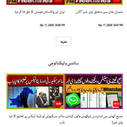
عمران خان سے متعلق بڑی خبر آگئی
ایران نے پاکستان دوستی کا حق ادا کر دیا
Apr 17, 2026 10:06 PM
Apr 17, 2026 10:07 PM
مزید
سائنس و ٹیکنالوجی
10:48
01:13
صبح اٹھتے ہی اسٹیٹس دیکھنے والوں کیلئے
سائبر سیکیورٹی اور ڈیٹا لیکس پر تعلیم کا نیا
بڑی خبر!
باب