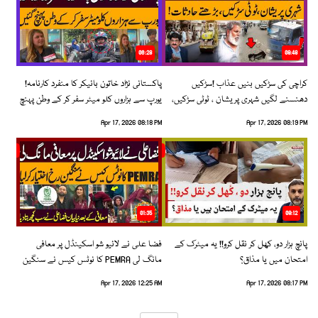
06:28
08:48
کراچی کی سڑکیں بنیں عذاب !سڑکیں
پاکستانی نژاد خاتون بائیکر کا منفرد کارنامہ!
دھنسنے لگیں شہری پریشان ، ٹوٹی سڑکیں،
یورپ سے ہزاروں کلو میٹر سفر کر کے وطن پہنچ
بڑھتے حادثات!
گئیں
Apr 17, 2026 08:18 PM
Apr 17, 2026 08:19 PM
01:35
09:12
پانچ ہزار دو، کھل کر نقل کرو!! یہ میٹرک کے
فضا علی نے لائیو شو اسکینڈل پر معافی
امتحان میں یا مذاق؟
مانگ لی PEMRA کا نوٹس کیس نے سنگین
رخ اختیار کرلیا!
Apr 17, 2026 12:25 AM
Apr 17, 2026 08:17 PM