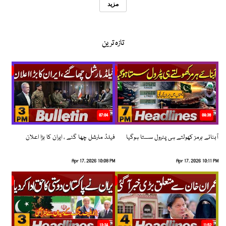
مزید
تازہ ترین
07:04
08:36
آبنائے ہرمز کھولتے ہی پٹرول سستا ہوگیا
فیلڈ مارشل چھا گئے ، ایران کا بڑا اعلان
Apr 17, 2026 10:08 PM
Apr 17, 2026 10:11 PM
13:34
11:52