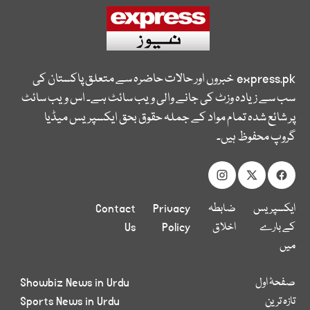
express.pk
خبروں اور حالات حاضرہ سے متعلق پاکستان کی
سب سے زیادہ وزٹ کی جانے والی ویب سائٹ ہے۔ اس ویب سائٹ
پر شائع شدہ تمام مواد کے جملہ حقوق بحق ایکسپریس میڈیا
گروپ محفوظ ہیں۔
ایکسپریس
ضابطہ
Privacy
Contact
کے بارے
اخلاق
Policy
Us
میں
صفحۂ اول
Showbiz News in Urdu
تازہ ترین
Sports News in Urdu