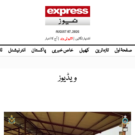
AUGUST 07, 2026
اشتہار لگائیں |
لائیو ٹی وی
| آج کا اخبار
صفحۂ اول
تازہ ترین
کھیل
خاص خبریں
پاکستان
انٹر نیشنل
ٹا
ویڈیوز