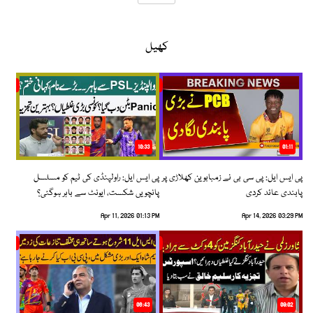
کھیل
10:33
01:11
پی ایس ایل: پی سی بی نے زمبابوین کھلاڑی پر
پی ایس ایل: راولپنڈی کی ٹیم کو مسلسل
پابندی عائد کردی
پانچویں شکست، ایونٹ سے باہر ہوگئی؟
Apr 11, 2026 01:13 PM
Apr 14, 2026 03:29 PM
06:43
09:02