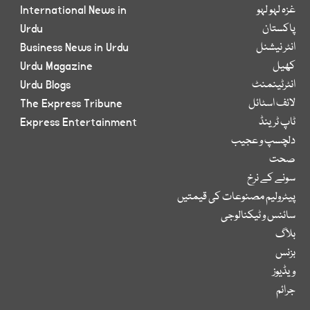
غزہ لہو لہو
International News in
پاکستان
Urdu
انٹر نیشنل
Business News in Urdu
کھیل
Urdu Magazine
انٹرٹینمنٹ
Urdu Blogs
لائف اسٹائل
The Express Tribune
ٹاپ ٹرینڈ
Express Entertainment
دلچسپ و عجیب
صحت
سونے کے نرخ
پیٹرولیم مصنوعات کی قیمتیں
سائنس و ٹیکنالوجی
بلاگ
بزنس
ویڈیوز
جرائم