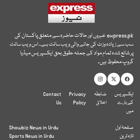
express.pk
خبروں اور حالات حاضرہ سے متعلق پاکستان کی
سب سے زیادہ وزٹ کی جانے والی ویب سائٹ ہے۔ اس ویب سائٹ
پر شائع شدہ تمام مواد کے جملہ حقوق بحق ایکسپریس میڈیا
گروپ محفوظ ہیں۔
ایکسپریس
ضابطہ
Privacy
Contact
کے بارے
اخلاق
Policy
Us
میں
صفحۂ اول
Showbiz News in Urdu
تازہ ترین
Sports News in Urdu