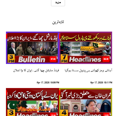
مزید
تازہ ترین
07:04
08:36
آبنائے ہرمز کھولتے ہی پٹرول سستا ہوگیا
فیلڈ مارشل چھا گئے ، ایران کا بڑا اعلان
Apr 17, 2026 10:08 PM
Apr 17, 2026 10:11 PM
13:34
11:52