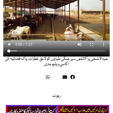
عیدالاضحیٰ پر آلائشوں سے جنگی طیاروں کو لاحق خطرات، پاک فضائیہ کی
آگاہی ویڈیو جاری
رپورٹ