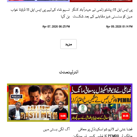
پی ایس ایل 11: پشاور زلمی نے حیدرآباد کنگز
نسیم شاہ کےلیے پی ایس ایل 11 ڈراؤنا خواب
مین کو سنسنی خیز مقابلے کے بعد شکست
بن گیا
دیدی
Apr 07, 2026 06:25 PM
Apr 09, 2026 01:14 PM
مزید
انٹرٹینمنٹ
14:05
01:35
فضا علی نے لائیو شو اسکینڈل پر معافی
آگ لگی بستی میں
مانگ لی PEMRA کا نوٹس کیس نے سنگین