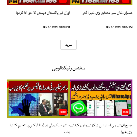
عمران خان سے متعلق بڑی خبر آگئی
ایران نے پاکستان دوستی کا حق ادا کر دیا
Apr 17, 2026 10:06 PM
Apr 17, 2026 10:07 PM
مزید
سائنس و ٹیکنالوجی
10:48
01:13
صبح اٹھتے ہی اسٹیٹس دیکھنے والوں کیلئے
سائبر سیکیورٹی اور ڈیٹا لیکس پر تعلیم کا نیا
بڑی خبر!
باب