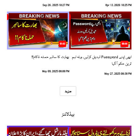
Sep 26, 2025 10:27 PM
Apr 13, 2026 10:25 PM
01:43
00:44
ابھی اپنے Password تبدیل کرلیں، ورنہ اہم
بھارت کا سائبر حملہ ناکام!!
ترین حکم آگیا
May 09, 2025 08:08 PM
May 27, 2025 08:38 PM
مزید
ہیڈلائنز