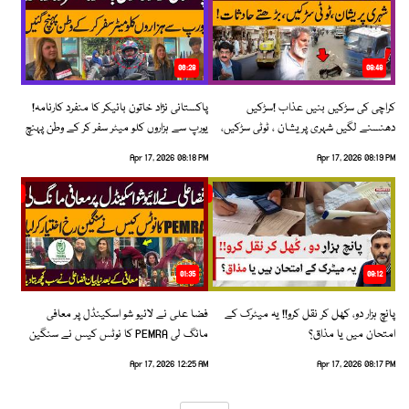
06:28
08:48
کراچی کی سڑکیں بنیں عذاب !سڑکیں
پاکستانی نژاد خاتون بائیکر کا منفرد کارنامہ!
دھنسنے لگیں شہری پریشان ، ٹوٹی سڑکیں،
یورپ سے ہزاروں کلو میٹر سفر کر کے وطن پہنچ
بڑھتے حادثات!
گئیں
Apr 17, 2026 08:18 PM
Apr 17, 2026 08:19 PM
01:35
09:12
پانچ ہزار دو، کھل کر نقل کرو!! یہ میٹرک کے
فضا علی نے لائیو شو اسکینڈل پر معافی
امتحان میں یا مذاق؟
مانگ لی PEMRA کا نوٹس کیس نے سنگین
رخ اختیار کرلیا!
Apr 17, 2026 12:25 AM
Apr 17, 2026 08:17 PM