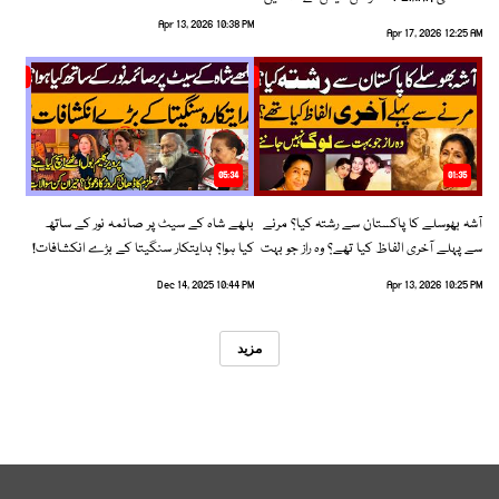
رخ اختیار کرلیا!
Apr 13, 2026 10:38 PM
Apr 17, 2026 12:25 AM
05:34
01:35
آشہ بھوسلے کا پاکستان سے رشتہ کیا؟ مرنے
بلھے شاہ کے سیٹ پر صائمہ نور کے ساتھ
سے پہلے آخری الفاظ کیا تھے؟ وہ راز جو بہت
کیا ہوا؟ ہدایتکار سنگیتا کے بڑے انکشافات!
سے لوگ نہیں جانتے
Dec 14, 2025 10:44 PM
Apr 13, 2026 10:25 PM
مزید