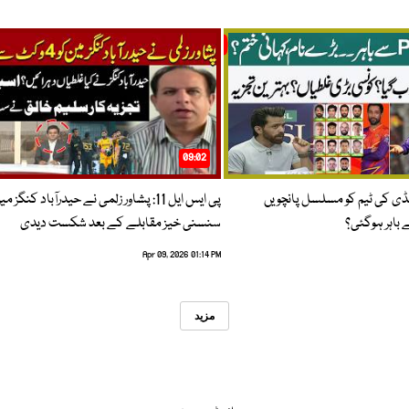
09:02
پنڈی کی ٹیم کو مسلسل پانچویں
پی ایس ایل 11: پشاور زلمی نے حیدرآباد کنگز م
باہر ہوگئی؟
سنسنی خیز مقابلے کے بعد شکست دیدی
Apr 09, 2026 01:14 PM
مزید