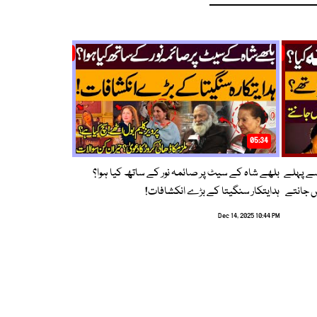
05:34
سے پہلے
بلھے شاہ کے سیٹ پر صائمہ نور کے ساتھ کیا ہوا؟
ں جانتے
ہدایتکار سنگیتا کے بڑے انکشافات!
Dec 14, 2025 10:44 PM