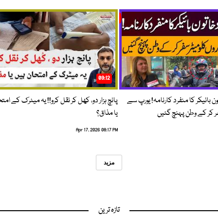
09:12
ون بائیکر کا منفرد کارنامہ! یورپ سے
پانچ ہزار دو، کھل کر نقل کرو!! یہ میٹرک کے امت
فر کر کے وطن پہنچ گئیں
یا مذاق؟
Apr 17, 2026 08:17 PM
مزید
تازہ ترین