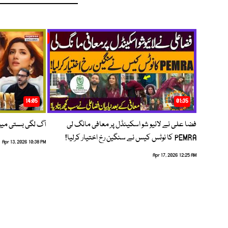
14:05
01:35
فضا علی نے لائیو شو اسکینڈل پر معافی مانگ لی
آگ لگی بستی می
PEMRA کا نوٹس کیس نے سنگین رخ اختیار کرلیا!
Apr 13, 2026 10:38 PM
Apr 17, 2026 12:25 AM