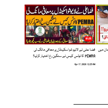
01:35
حان میں
فضا علی نے لائیو شو اسکینڈل پر معافی مانگ لی
PEMRA کا نوٹس کیس نے سنگین رخ اختیار کرلیا!
Apr 17, 2026 12:25 AM