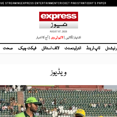
IVE STREAMING
EXPRESS ENTERTAINMENT
CRICKET PAKISTAN
TODAY'S PAPER
AUGUST 07, 2026
اشتہار لگائیں |
لائیو ٹی وی
| آج کا اخبار
ر نیشنل
ٹاپ ٹرینڈ
انٹرٹینمنٹ
لائف اسٹائل
فیکٹ چیک
صحت
ویڈیوز