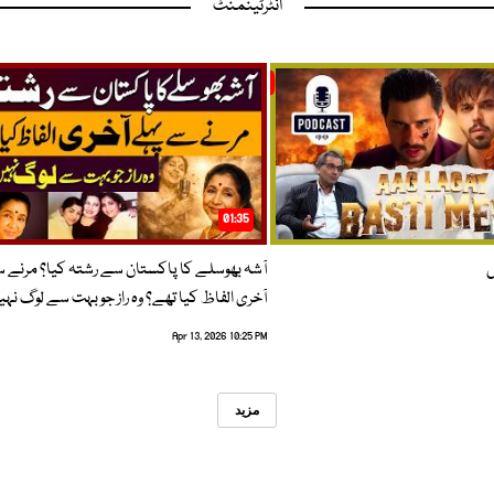
انٹرٹینمنٹ
01:35
ں
آشہ بھوسلے کا پاکستان سے رشتہ کیا؟ مرنے 
آخری الفاظ کیا تھے؟ وہ راز جو بہت سے لوگ نہی
Apr 13, 2026 10:25 PM
مزید