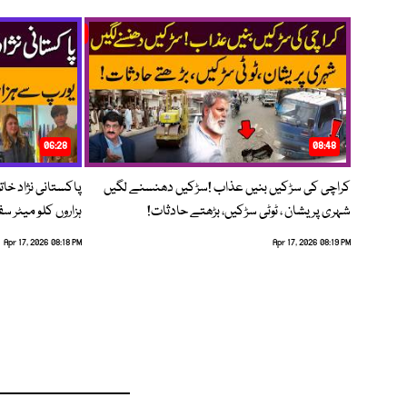
06:28
08:48
کراچی کی سڑکیں بنیں عذاب !سڑکیں دھنسنے لگیں
پاکستانی نژاد خات
شہری پریشان ، ٹوٹی سڑکیں، بڑھتے حادثات!
ہزاروں کلو میٹر س
Apr 17, 2026 08:18 PM
Apr 17, 2026 08:19 PM