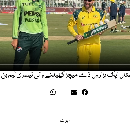
تان ایک ہزار ون ڈے میچز کھیلنے والی تیسری ٹیم بن 
رپورٹ