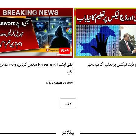
00:44
 ڈیٹا لیکس پر تعلیم کا نیا باب
ابھی اپنے Password تبدیل کرلیں، ورنہ اہ
آگیا
May 27, 2025 08:38 PM
مزید
ہیڈلائنز