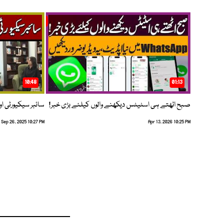
10:48
01:13
صبح اٹھتے ہی اسٹیٹس دیکھنے والوں کیلئے بڑی خبر!
سائبر سیکیورٹی اور
Sep 26, 2025 10:27 PM
Apr 13, 2026 10:25 PM