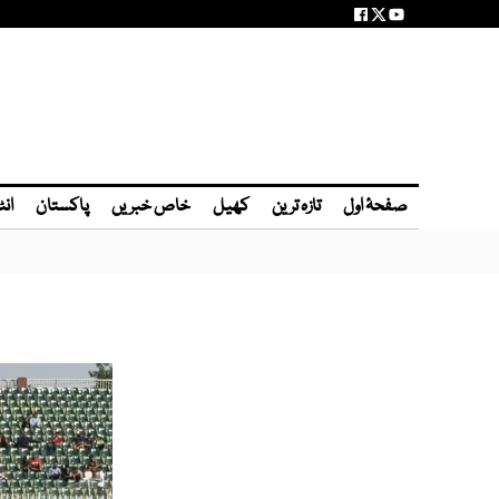
صفحۂ اول
تازہ ترین
کھیل
خاص خبریں
پاکستان
انٹ