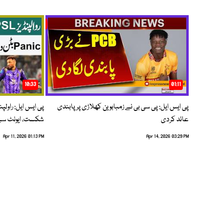
10:33
01:11
پی ایس ایل: پی سی بی نے زمبابوین کھلاڑی پر پابندی
پی ایس ایل: راول
عائد کردی
شکست، ایونٹ سے 
Apr 11, 2026 01:13 PM
Apr 14, 2026 03:29 PM