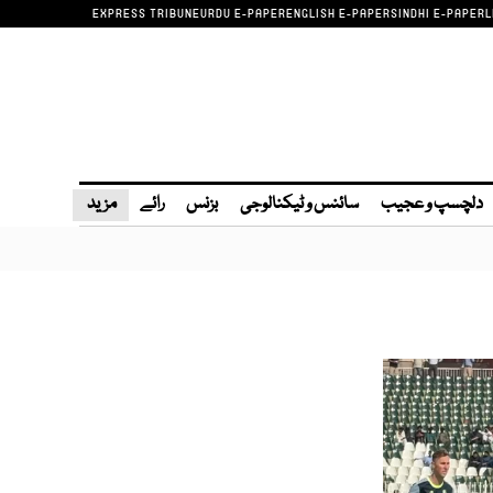
EXPRESS TRIBUNE
URDU E-PAPER
ENGLISH E-PAPER
SINDHI E-PAPER
L
دلچسپ و عجیب
سائنس و ٹیکنالوجی
بزنس
رائے
مزید