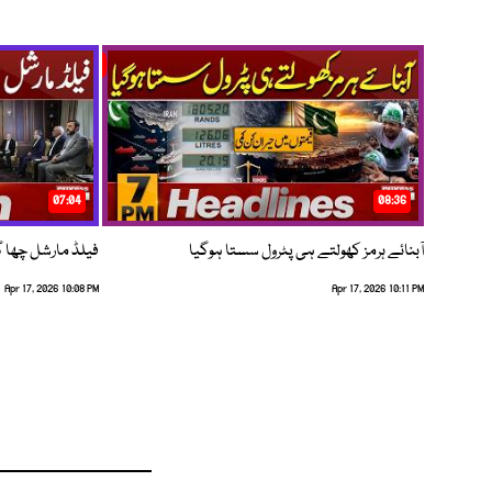
07:04
08:36
آبنائے ہرمز کھولتے ہی پٹرول سستا ہوگیا
فیلڈ مارشل چھا گئے
Apr 17, 2026 10:08 PM
Apr 17, 2026 10:11 PM