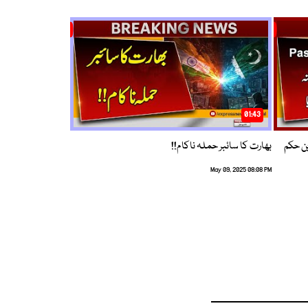
01:43
م ترین حکم
بھارت کا سائبر حملہ ناکام!!
May 09, 2025 08:08 PM