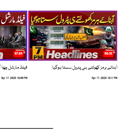
07:04
08:36
آبنائے ہرمز کھولتے ہی پٹرول سستا ہوگیا
فیلڈ مارشل چھا گئے
Apr 17, 2026 10:08 PM
Apr 17, 2026 10:11 PM