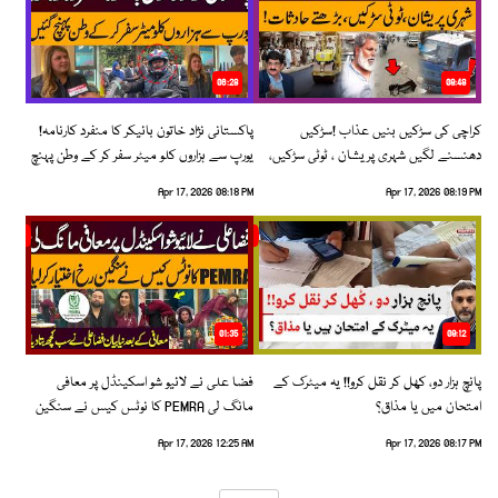
06:28
08:48
کراچی کی سڑکیں بنیں عذاب !سڑکیں
پاکستانی نژاد خاتون بائیکر کا منفرد کارنامہ!
دھنسنے لگیں شہری پریشان ، ٹوٹی سڑکیں،
یورپ سے ہزاروں کلو میٹر سفر کر کے وطن پہنچ
بڑھتے حادثات!
گئیں
Apr 17, 2026 08:18 PM
Apr 17, 2026 08:19 PM
01:35
09:12
پانچ ہزار دو، کھل کر نقل کرو!! یہ میٹرک کے
فضا علی نے لائیو شو اسکینڈل پر معافی
امتحان میں یا مذاق؟
مانگ لی PEMRA کا نوٹس کیس نے سنگین
رخ اختیار کرلیا!
Apr 17, 2026 12:25 AM
Apr 17, 2026 08:17 PM