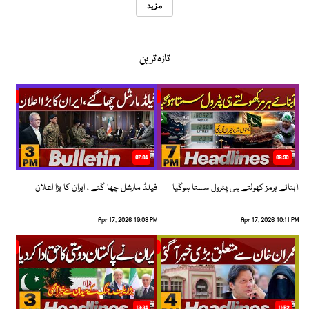
مزید
تازہ ترین
07:04
08:36
آبنائے ہرمز کھولتے ہی پٹرول سستا ہوگیا
فیلڈ مارشل چھا گئے ، ایران کا بڑا اعلان
Apr 17, 2026 10:08 PM
Apr 17, 2026 10:11 PM
13:34
11:52