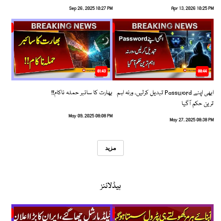
Sep 26, 2025 10:27 PM
Apr 13, 2026 10:25 PM
01:43
00:44
ابھی اپنے Password تبدیل کرلیں، ورنہ اہم
بھارت کا سائبر حملہ ناکام!!
ترین حکم آگیا
May 09, 2025 08:08 PM
May 27, 2025 08:38 PM
مزید
ہیڈلائنز