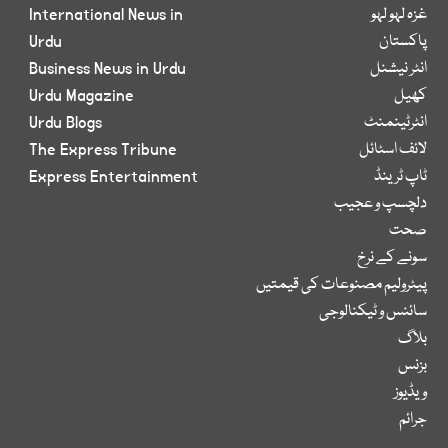
غزہ لہو لہو
International News in
پاکستان
Urdu
انٹر نیشنل
Business News in Urdu
کھیل
Urdu Magazine
انٹرٹینمنٹ
Urdu Blogs
لائف اسٹائل
The Express Tribune
ٹاپ ٹرینڈ
Express Entertainment
دلچسپ و عجیب
صحت
سونے کے نرخ
پیٹرولیم مصنوعات کی قیمتیں
سائنس و ٹیکنالوجی
بلاگ
بزنس
ویڈیوز
جرائم