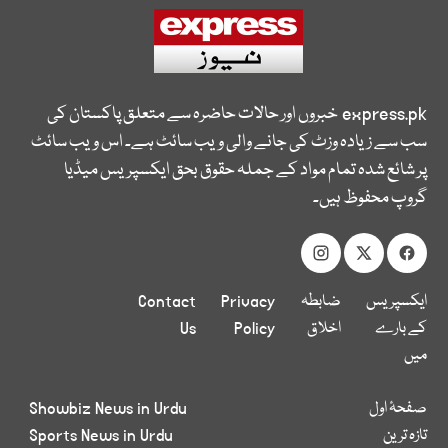
express.pk
خبروں اور حالات حاضرہ سے متعلق پاکستان کی
سب سے زیادہ وزٹ کی جانے والی ویب سائٹ ہے۔ اس ویب سائٹ
پر شائع شدہ تمام مواد کے جملہ حقوق بحق ایکسپریس میڈیا
گروپ محفوظ ہیں۔
ایکسپریس
ضابطہ
Privacy
Contact
کے بارے
اخلاق
Policy
Us
میں
صفحۂ اول
Showbiz News in Urdu
تازہ ترین
Sports News in Urdu