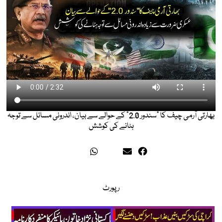
بھارتی آرمی چیف کا "سندور 2.0" کے حوالے سے بیان، اندرونی مسائل سے توجہ
ہٹانے کی کوشش
رپورٹ