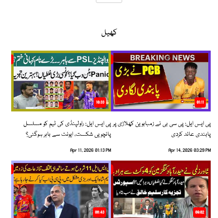
کھیل
10:33
01:11
پی ایس ایل: پی سی بی نے زمبابوین کھلاڑی پر
پی ایس ایل: راولپنڈی کی ٹیم کو مسلسل
پابندی عائد کردی
پانچویں شکست، ایونٹ سے باہر ہوگئی؟
Apr 11, 2026 01:13 PM
Apr 14, 2026 03:29 PM
06:43
09:02