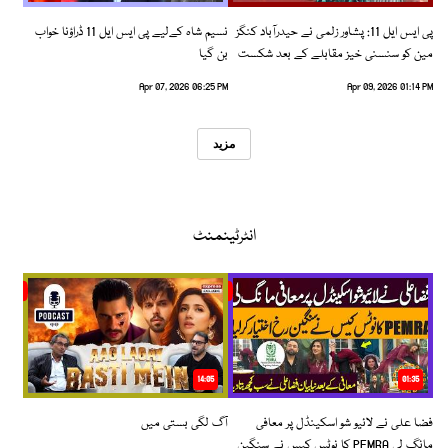
پی ایس ایل 11: پشاور زلمی نے حیدرآباد کنگز
نسیم شاہ کےلیے پی ایس ایل 11 ڈراؤنا خواب
مین کو سنسنی خیز مقابلے کے بعد شکست
بن گیا
دیدی
Apr 07, 2026 06:25 PM
Apr 09, 2026 01:14 PM
مزید
انٹرٹینمنٹ
14:05
01:35
فضا علی نے لائیو شو اسکینڈل پر معافی
آگ لگی بستی میں
مانگ لی PEMRA کا نوٹس کیس نے سنگین