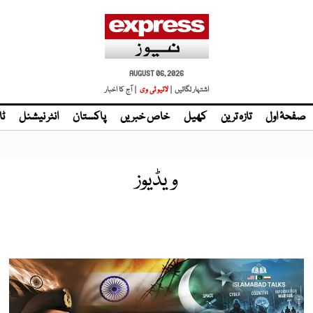
AUGUST 06, 2026
اشتہار لگائیں |
لائیو ٹی وی
| آج کا اخبار
صفحۂ اول
تازہ ترین
کھیل
خاص خبریں
پاکستان
انٹر نیشنل
ٹا
ویڈیوز