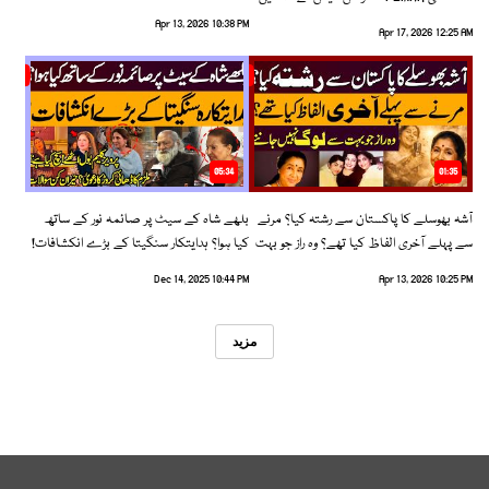
رخ اختیار کرلیا!
Apr 13, 2026 10:38 PM
Apr 17, 2026 12:25 AM
05:34
01:35
آشہ بھوسلے کا پاکستان سے رشتہ کیا؟ مرنے
بلھے شاہ کے سیٹ پر صائمہ نور کے ساتھ
سے پہلے آخری الفاظ کیا تھے؟ وہ راز جو بہت
کیا ہوا؟ ہدایتکار سنگیتا کے بڑے انکشافات!
سے لوگ نہیں جانتے
Dec 14, 2025 10:44 PM
Apr 13, 2026 10:25 PM
مزید