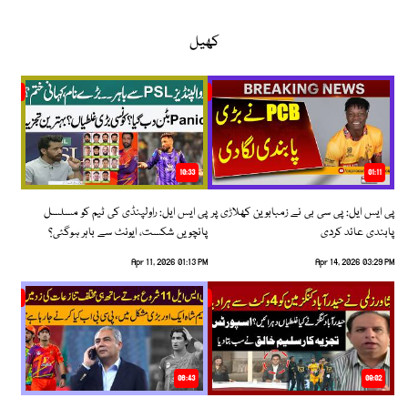
کھیل
10:33
01:11
پی ایس ایل: پی سی بی نے زمبابوین کھلاڑی پر
پی ایس ایل: راولپنڈی کی ٹیم کو مسلسل
پابندی عائد کردی
پانچویں شکست، ایونٹ سے باہر ہوگئی؟
Apr 11, 2026 01:13 PM
Apr 14, 2026 03:29 PM
06:43
09:02