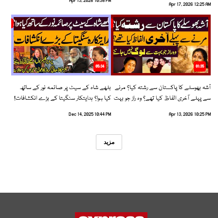
Apr 13, 2026 10:38 PM
Apr 17, 2026 12:25 AM
05:34
01:35
آشہ بھوسلے کا پاکستان سے رشتہ کیا؟ مرنے
بلھے شاہ کے سیٹ پر صائمہ نور کے ساتھ
سے پہلے آخری الفاظ کیا تھے؟ وہ راز جو بہت
کیا ہوا؟ ہدایتکار سنگیتا کے بڑے انکشافات!
سے لوگ نہیں جانتے
Dec 14, 2025 10:44 PM
Apr 13, 2026 10:25 PM
مزید