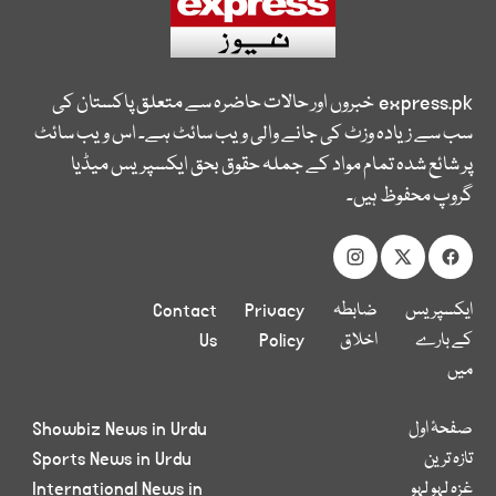
express.pk
خبروں اور حالات حاضرہ سے متعلق پاکستان کی
سب سے زیادہ وزٹ کی جانے والی ویب سائٹ ہے۔ اس ویب سائٹ
پر شائع شدہ تمام مواد کے جملہ حقوق بحق ایکسپریس میڈیا
گروپ محفوظ ہیں۔
ایکسپریس
ضابطہ
Privacy
Contact
کے بارے
اخلاق
Policy
Us
میں
صفحۂ اول
Showbiz News in Urdu
تازہ ترین
Sports News in Urdu
غزہ لہو لہو
International News in