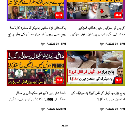
06:28
08:48
کراچی کی سڑکیں بنیں عذاب !سڑکیں
پاکستانی نژاد خاتون بائیکر کا منفرد کارنامہ!
دھنسنے لگیں شہری پریشان ، ٹوٹی سڑکیں،
یورپ سے ہزاروں کلو میٹر سفر کر کے وطن پہنچ
بڑھتے حادثات!
گئیں
Apr 17, 2026 08:18 PM
Apr 17, 2026 08:19 PM
01:35
09:12
پانچ ہزار دو، کھل کر نقل کرو!! یہ میٹرک کے
فضا علی نے لائیو شو اسکینڈل پر معافی
امتحان میں یا مذاق؟
مانگ لی PEMRA کا نوٹس کیس نے سنگین
رخ اختیار کرلیا!
Apr 17, 2026 12:25 AM
Apr 17, 2026 08:17 PM
مزید