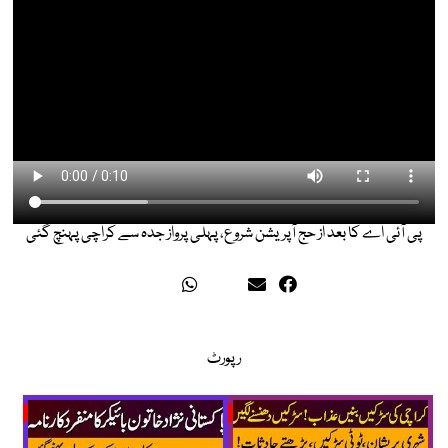
پی آئی اے کا بعد از حج آپریشن شروع، پہلی پرواز جدہ سے کراچی پہنچ گئی
رپورٹ