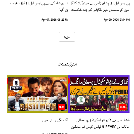
پی ایس ایل 11: پشاور زلمی نے حیدرآباد کنگز
نسیم شاہ کےلیے پی ایس ایل 11 ڈراؤنا خواب
مین کو سنسنی خیز مقابلے کے بعد شکست
بن گیا
دیدی
Apr 07, 2026 06:25 PM
Apr 09, 2026 01:14 PM
مزید
انٹرٹینمنٹ
14:05
01:35
فضا علی نے لائیو شو اسکینڈل پر معافی
آگ لگی بستی میں
مانگ لی PEMRA کا نوٹس کیس نے سنگین
رخ اختیار کرلیا!