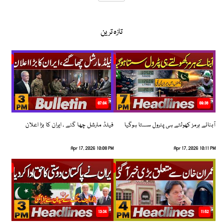
تازہ ترین
07:04
08:36
آبنائے ہرمز کھولتے ہی پٹرول سستا ہوگیا
فیلڈ مارشل چھا گئے ، ایران کا بڑا اعلان
Apr 17, 2026 10:08 PM
Apr 17, 2026 10:11 PM
13:34
11:52