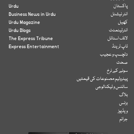
پاکستان
Urdu
انٹر نیشنل
Business News in Urdu
کھیل
Urdu Magazine
انٹرٹینمنٹ
Urdu Blogs
لائف اسٹائل
The Express Tribune
ٹاپ ٹرینڈ
Express Entertainment
دلچسپ و عجیب
صحت
سونے کے نرخ
پیٹرولیم مصنوعات کی قیمتیں
سائنس و ٹیکنالوجی
بلاگ
بزنس
ویڈیوز
جرائم