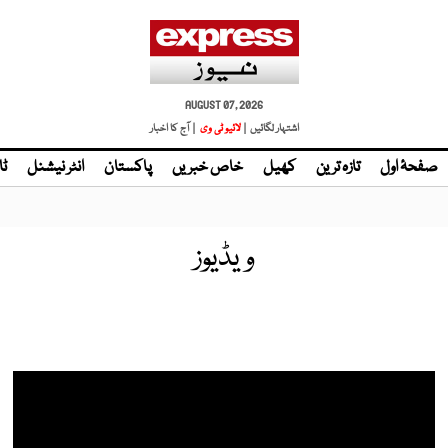
AUGUST 07, 2026
اشتہار لگائیں |
| آج کا اخبار
صفحۂ اول
تازہ ترین
کھیل
خاص خبریں
پاکستان
انٹر نیشنل
ٹا
ویڈیوز