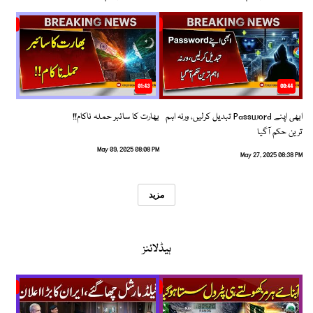
01:43
00:44
ابھی اپنے Password تبدیل کرلیں، ورنہ اہم
بھارت کا سائبر حملہ ناکام!!
ترین حکم آگیا
May 09, 2025 08:08 PM
May 27, 2025 08:38 PM
مزید
ہیڈلائنز