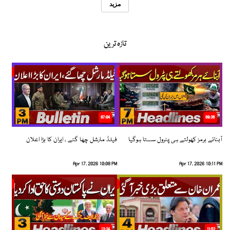
مزید
تازہ ترین
07:04
08:36
آبنائے ہرمز کھولتے ہی پٹرول سستا ہوگیا
فیلڈ مارشل چھا گئے ، ایران کا بڑا اعلان
Apr 17, 2026 10:08 PM
Apr 17, 2026 10:11 PM
13:34
11:52