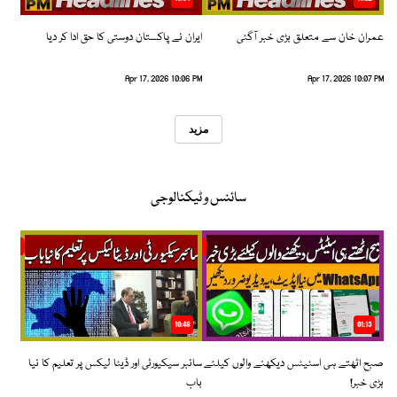
عمران خان سے متعلق بڑی خبر آگئی
ایران نے پاکستان دوستی کا حق ادا کر دیا
Apr 17, 2026 10:06 PM
Apr 17, 2026 10:07 PM
مزید
سائنس و ٹیکنالوجی
10:48
01:13
صبح اٹھتے ہی اسٹیٹس دیکھنے والوں کیلئے
سائبر سیکیورٹی اور ڈیٹا لیکس پر تعلیم کا نیا
بڑی خبر!
باب