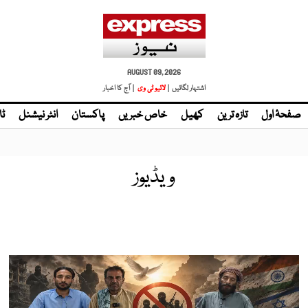
AUGUST 09, 2026
اشتہار لگائیں |
لائیو ٹی وی
| آج کا اخبار
صفحۂ اول
تازہ ترین
کھیل
خاص خبریں
پاکستان
انٹر نیشنل
ٹا
ویڈیوز