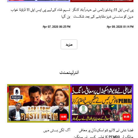
پی ایس ایل 11: پشاور زلمی نے حیدرآباد کنگز
نسیم شاہ کےلیے پی ایس ایل 11 ڈراؤنا خواب
مین کو سنسنی خیز مقابلے کے بعد شکست
بن گیا
دیدی
Apr 07, 2026 06:25 PM
Apr 09, 2026 01:14 PM
مزید
انٹرٹینمنٹ
14:05
01:35
فضا علی نے لائیو شو اسکینڈل پر معافی
آگ لگی بستی میں
مانگ لی PEMRA کا نوٹس کیس نے سنگین