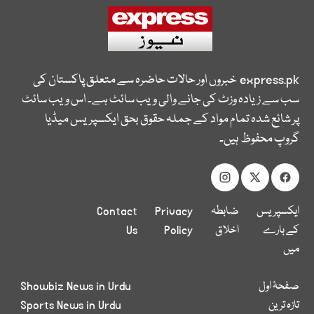
express.pk
خبروں اور حالات حاضرہ سے متعلق پاکستان کی
سب سے زیادہ وزٹ کی جانے والی ویب سائٹ ہے۔ اس ویب سائٹ
پر شائع شدہ تمام مواد کے جملہ حقوق بحق ایکسپریس میڈیا
گروپ محفوظ ہیں۔
ایکسپریس
ضابطہ
Privacy
Contact
کے بارے
اخلاق
Policy
Us
میں
صفحۂ اول
Showbiz News in Urdu
تازہ ترین
Sports News in Urdu