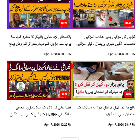
06:28
08:48
کراچی کی سڑکیں بنیں عذاب !سڑکیں
پاکستانی نژاد خاتون بائیکر کا منفرد کارنامہ!
دھنسنے لگیں شہری پریشان ، ٹوٹی سڑکیں،
یورپ سے ہزاروں کلو میٹر سفر کر کے وطن پہنچ
بڑھتے حادثات!
گئیں
Apr 17, 2026 08:18 PM
Apr 17, 2026 08:19 PM
01:35
09:12
پانچ ہزار دو، کھل کر نقل کرو!! یہ میٹرک کے
فضا علی نے لائیو شو اسکینڈل پر معافی
امتحان میں یا مذاق؟
مانگ لی PEMRA کا نوٹس کیس نے سنگین
رخ اختیار کرلیا!
Apr 17, 2026 12:25 AM
Apr 17, 2026 08:17 PM