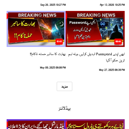
Sep 26, 2025 10:27 PM
Apr 13, 2026 10:25 PM
01:43
00:44
ابھی اپنے Password تبدیل کرلیں، ورنہ اہم
بھارت کا سائبر حملہ ناکام!!
ترین حکم آگیا
May 09, 2025 08:08 PM
May 27, 2025 08:38 PM
مزید
ہیڈلائنز