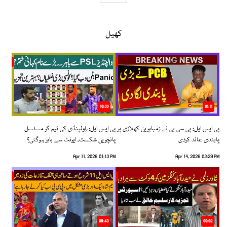
کھیل
10:33
01:11
پی ایس ایل: پی سی بی نے زمبابوین کھلاڑی پر
پی ایس ایل: راولپنڈی کی ٹیم کو مسلسل
پابندی عائد کردی
پانچویں شکست، ایونٹ سے باہر ہوگئی؟
Apr 11, 2026 01:13 PM
Apr 14, 2026 03:29 PM
06:43
09:02