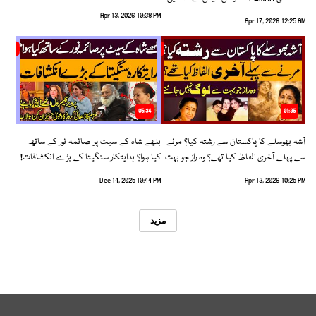
رخ اختیار کرلیا!
Apr 13, 2026 10:38 PM
Apr 17, 2026 12:25 AM
05:34
01:35
آشہ بھوسلے کا پاکستان سے رشتہ کیا؟ مرنے
بلھے شاہ کے سیٹ پر صائمہ نور کے ساتھ
سے پہلے آخری الفاظ کیا تھے؟ وہ راز جو بہت
کیا ہوا؟ ہدایتکار سنگیتا کے بڑے انکشافات!
سے لوگ نہیں جانتے
Dec 14, 2025 10:44 PM
Apr 13, 2026 10:25 PM
مزید