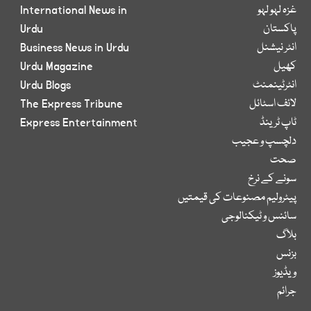
غزہ لہو لہو
International News in
پاکستان
Urdu
انٹر نیشنل
Business News in Urdu
کھیل
Urdu Magazine
انٹرٹینمنٹ
Urdu Blogs
لائف اسٹائل
The Express Tribune
ٹاپ ٹرینڈ
Express Entertainment
دلچسپ و عجیب
صحت
سونے کے نرخ
پیٹرولیم مصنوعات کی قیمتیں
سائنس و ٹیکنالوجی
بلاگ
بزنس
ویڈیوز
جرائم