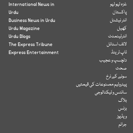
غزہ لہو لہو
International News in
پاکستان
Urdu
انٹر نیشنل
Business News in Urdu
کھیل
Urdu Magazine
انٹرٹینمنٹ
Urdu Blogs
لائف اسٹائل
The Express Tribune
ٹاپ ٹرینڈ
Express Entertainment
دلچسپ و عجیب
صحت
سونے کے نرخ
پیٹرولیم مصنوعات کی قیمتیں
سائنس و ٹیکنالوجی
بلاگ
بزنس
ویڈیوز
جرائم