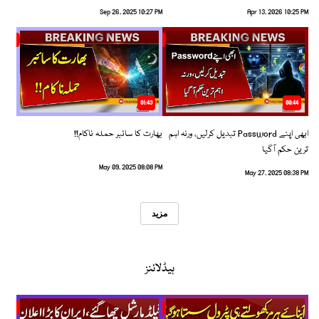
Sep 26, 2025 10:27 PM
Apr 13, 2026 10:25 PM
01:43
00:44
ابھی اپنے Password تبدیل کرلیں، ورنہ اہم
بھارت کا سائبر حملہ ناکام!!
ترین حکم آگیا
May 09, 2025 08:08 PM
May 27, 2025 08:38 PM
مزید
ہیڈلائنز