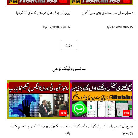
عمران خان سے متعلق بڑی خبر آگئی
ایران نے پاکستان دوستی کا حق ادا کر دیا
Apr 17, 2026 10:06 PM
Apr 17, 2026 10:07 PM
مزید
سائنس و ٹیکنالوجی
10:48
01:13
صبح اٹھتے ہی اسٹیٹس دیکھنے والوں کیلئے
سائبر سیکیورٹی اور ڈیٹا لیکس پر تعلیم کا نیا
بڑی خبر!
باب