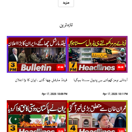
مزید
تازہ ترین
07:04
08:36
آبنائے ہرمز کھولتے ہی پٹرول سستا ہوگیا
فیلڈ مارشل چھا گئے ، ایران کا بڑا اعلان
Apr 17, 2026 10:08 PM
Apr 17, 2026 10:11 PM
13:34
11:52