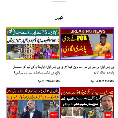
کھیل
10:33
01:11
پی ایس ایل: پی سی بی نے زمبابوین کھلاڑی پر
پی ایس ایل: راولپنڈی کی ٹیم کو مسلسل
پابندی عائد کردی
پانچویں شکست، ایونٹ سے باہر ہوگئی؟
Apr 11, 2026 01:13 PM
Apr 14, 2026 03:29 PM
06:43
09:02