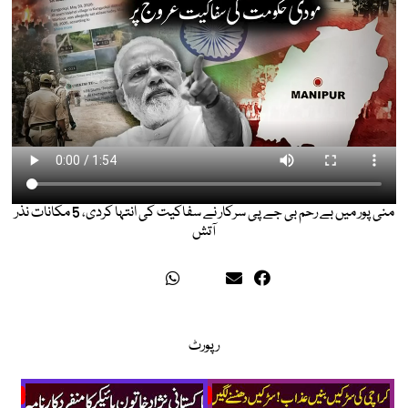
منی پور میں بے رحم بی جے پی سرکار نے سفاکیت کی انتہا کردی، 5 مکانات نذر
آتش
رپورٹ