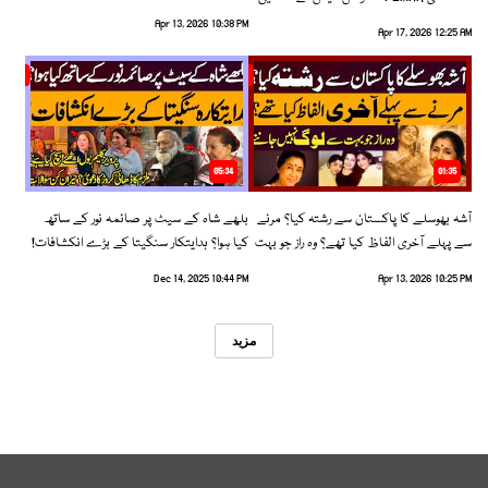
رخ اختیار کرلیا!
Apr 13, 2026 10:38 PM
Apr 17, 2026 12:25 AM
05:34
01:35
آشہ بھوسلے کا پاکستان سے رشتہ کیا؟ مرنے
بلھے شاہ کے سیٹ پر صائمہ نور کے ساتھ
سے پہلے آخری الفاظ کیا تھے؟ وہ راز جو بہت
کیا ہوا؟ ہدایتکار سنگیتا کے بڑے انکشافات!
سے لوگ نہیں جانتے
Dec 14, 2025 10:44 PM
Apr 13, 2026 10:25 PM
مزید