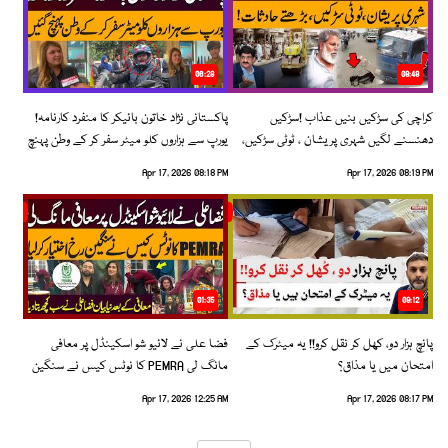
06:28
08:48
کراچی کی سڑکیں بنیں عذاب !سڑکیں
پاکستانی نژاد خاتون بائیکر کا منفرد کارنامہ!
دھنسنے لگیں شہری پریشان ، ٹوٹی سڑکیں،
یورپ سے ہزاروں کلو میٹر سفر کر کے وطن پہنچ
بڑھتے حادثات!
گئیں
Apr 17, 2026 08:18 PM
Apr 17, 2026 08:19 PM
01:35
09:12
پانچ ہزار دو، کھل کر نقل کرو!! یہ میٹرک کے
فضا علی نے لائیو شو اسکینڈل پر معافی
امتحان میں یا مذاق؟
مانگ لی PEMRA کا نوٹس کیس نے سنگین
رخ اختیار کرلیا!
Apr 17, 2026 12:25 AM
Apr 17, 2026 08:17 PM