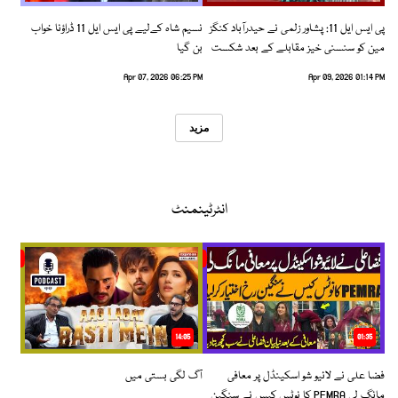
پی ایس ایل 11: پشاور زلمی نے حیدرآباد کنگز
نسیم شاہ کےلیے پی ایس ایل 11 ڈراؤنا خواب
مین کو سنسنی خیز مقابلے کے بعد شکست
بن گیا
دیدی
Apr 07, 2026 06:25 PM
Apr 09, 2026 01:14 PM
مزید
انٹرٹینمنٹ
14:05
01:35
فضا علی نے لائیو شو اسکینڈل پر معافی
آگ لگی بستی میں
مانگ لی PEMRA کا نوٹس کیس نے سنگین