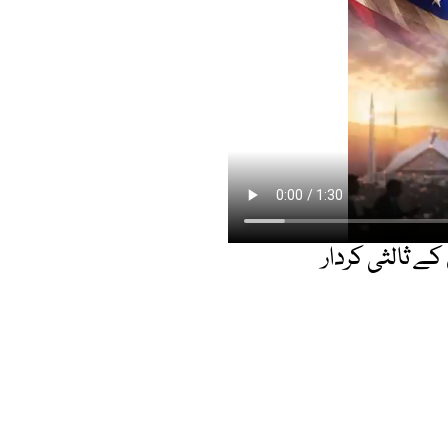
ے ثالثی کردار