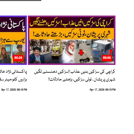
06:28
08:48
کراچی کی سڑکیں بنیں عذاب !سڑکیں دھنسنے لگیں
پاکستانی نژاد خات
شہری پریشان ، ٹوٹی سڑکیں، بڑھتے حادثات!
ہزاروں کلو میٹر س
Apr 17, 2026 08:18 PM
Apr 17, 2026 08:19 PM