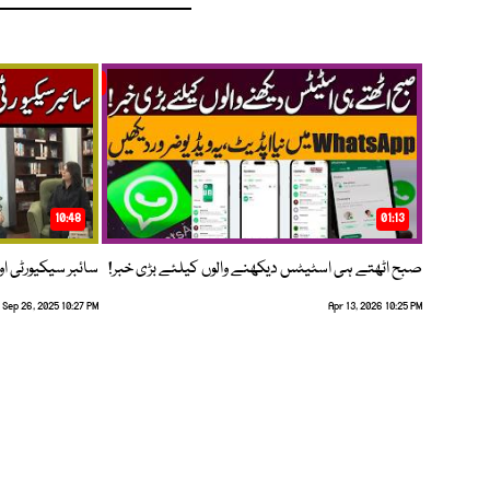
10:48
01:13
صبح اٹھتے ہی اسٹیٹس دیکھنے والوں کیلئے بڑی خبر!
سائبر سیکیورٹی اور
Sep 26, 2025 10:27 PM
Apr 13, 2026 10:25 PM