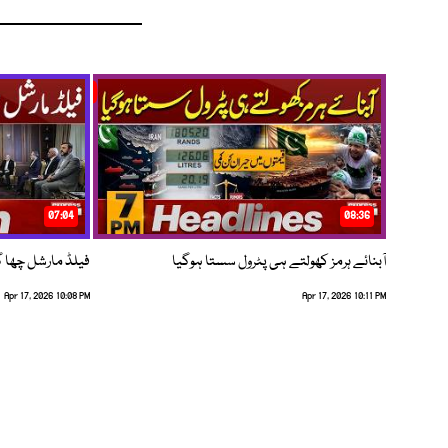
07:04
08:36
آبنائے ہرمز کھولتے ہی پٹرول سستا ہوگیا
فیلڈ مارشل چھا گئے
Apr 17, 2026 10:08 PM
Apr 17, 2026 10:11 PM