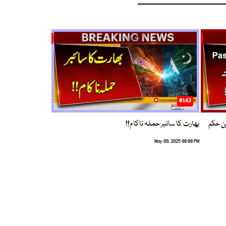
01:43
م ترین حکم
بھارت کا سائبر حملہ ناکام!!
May 09, 2025 08:08 PM