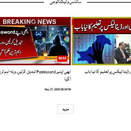
سائنس و ٹیکنالوجی
00:44
 ڈیٹا لیکس پر تعلیم کا نیا باب
ابھی اپنے Password تبدیل کرلیں، ورنہ اہ
آگیا
May 27, 2025 08:38 PM
مزید