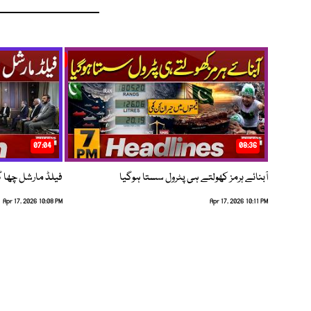
07:04
08:36
آبنائے ہرمز کھولتے ہی پٹرول سستا ہوگیا
فیلڈ مارشل چھا گئے
Apr 17, 2026 10:08 PM
Apr 17, 2026 10:11 PM