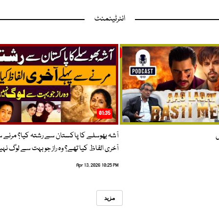
انٹرٹینمنٹ
01:35
ں
آشہ بھوسلے کا پاکستان سے رشتہ کیا؟ مرنے 
آخری الفاظ کیا تھے؟ وہ راز جو بہت سے لوگ نہی
Apr 13, 2026 10:25 PM
مزید