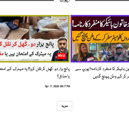
رپورٹ
09:12
ون بائیکر کا منفرد کارنامہ! یورپ سے
پانچ ہزار دو، کھل کر نقل کرو!! یہ میٹرک کے امت
فر کر کے وطن پہنچ گئیں
یا مذاق؟
Apr 17, 2026 08:17 PM
مزید