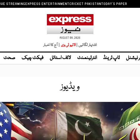
IVE STREAMING
EXPRESS ENTERTAINMENT
CRICKET PAKISTAN
TODAY'S PAPER
AUGUST 08, 2026
اشتہار لگائیں |
| آج کا اخبار
ر نیشنل
ٹاپ ٹرینڈ
انٹرٹینمنٹ
لائف اسٹائل
فیکٹ چیک
صحت
ویڈیوز