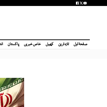
صفحۂ اول
تازہ ترین
کھیل
خاص خبریں
پاکستان
انٹ