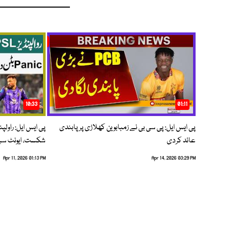
10:33
01:11
پی ایس ایل: پی سی بی نے زمبابوین کھلاڑی پر پابندی
پی ایس ایل: راول
عائد کردی
شکست، ایونٹ سے 
Apr 11, 2026 01:13 PM
Apr 14, 2026 03:29 PM