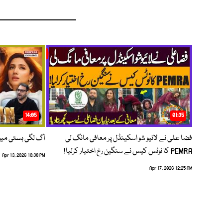
14:05
01:35
فضا علی نے لائیو شو اسکینڈل پر معافی مانگ لی
آگ لگی بستی می
PEMRA کا نوٹس کیس نے سنگین رخ اختیار کرلیا!
Apr 13, 2026 10:38 PM
Apr 17, 2026 12:25 AM