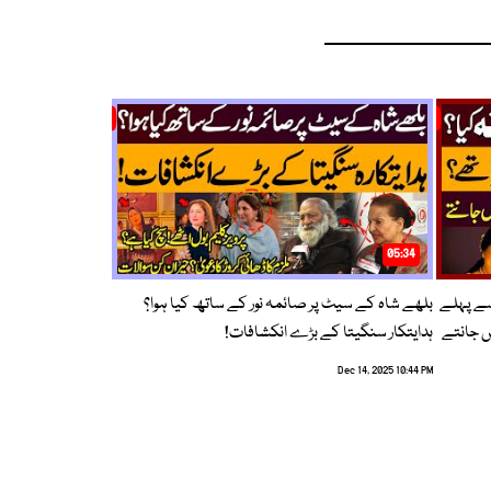
05:34
سے پہلے
بلھے شاہ کے سیٹ پر صائمہ نور کے ساتھ کیا ہوا؟
ں جانتے
ہدایتکار سنگیتا کے بڑے انکشافات!
Dec 14, 2025 10:44 PM