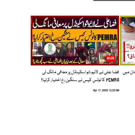
01:35
حان میں
فضا علی نے لائیو شو اسکینڈل پر معافی مانگ لی
PEMRA کا نوٹس کیس نے سنگین رخ اختیار کرلیا!
Apr 17, 2026 12:25 AM