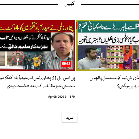
کھیل
09:02
پنڈی کی ٹیم کو مسلسل پانچویں
پی ایس ایل 11: پشاور زلمی نے حیدرآباد کنگز م
باہر ہوگئی؟
سنسنی خیز مقابلے کے بعد شکست دیدی
Apr 09, 2026 01:14 PM
مزید