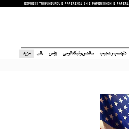
EXPRESS TRIBUNE
URDU E-PAPER
ENGLISH E-PAPER
SINDHI E-PAPER
L
دلچسپ و عجیب
سائنس و ٹیکنالوجی
بزنس
رائے
مزید