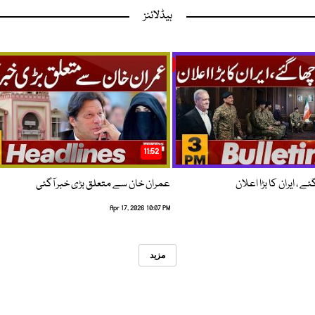
ہیڈلائنز
11:52
 ، ایران کا بڑا اعلان
عمران خان سے متعلق بڑی خبر آگئی
Apr 17, 2026 10:07 PM
مزید