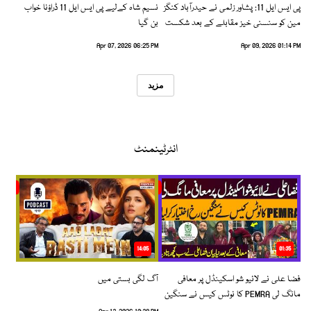
پی ایس ایل 11: پشاور زلمی نے حیدرآباد کنگز
نسیم شاہ کےلیے پی ایس ایل 11 ڈراؤنا خواب
مین کو سنسنی خیز مقابلے کے بعد شکست
بن گیا
دیدی
Apr 07, 2026 06:25 PM
Apr 09, 2026 01:14 PM
مزید
انٹرٹینمنٹ
14:05
01:35
فضا علی نے لائیو شو اسکینڈل پر معافی
آگ لگی بستی میں
مانگ لی PEMRA کا نوٹس کیس نے سنگین
رخ اختیار کرلیا!