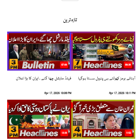
تازہ ترین
07:04
08:36
آبنائے ہرمز کھولتے ہی پٹرول سستا ہوگیا
فیلڈ مارشل چھا گئے ، ایران کا بڑا اعلان
Apr 17, 2026 10:08 PM
Apr 17, 2026 10:11 PM
13:34
11:52