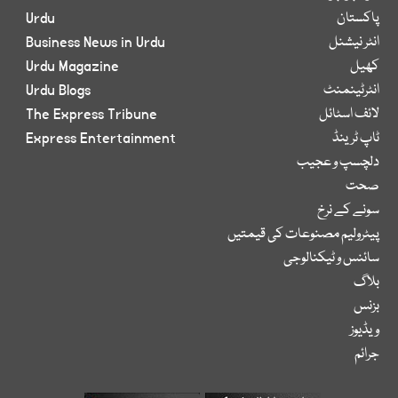
پاکستان
Urdu
انٹر نیشنل
Business News in Urdu
کھیل
Urdu Magazine
انٹرٹینمنٹ
Urdu Blogs
لائف اسٹائل
The Express Tribune
ٹاپ ٹرینڈ
Express Entertainment
دلچسپ و عجیب
صحت
سونے کے نرخ
پیٹرولیم مصنوعات کی قیمتیں
سائنس و ٹیکنالوجی
بلاگ
بزنس
ویڈیوز
جرائم