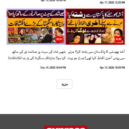
Apr 13, 2026 10:38 PM
Apr 17, 2026 12:25 AM
05:34
01:35
آشہ بھوسلے کا پاکستان سے رشتہ کیا؟ مرنے
بلھے شاہ کے سیٹ پر صائمہ نور کے ساتھ
سے پہلے آخری الفاظ کیا تھے؟ وہ راز جو بہت
کیا ہوا؟ ہدایتکار سنگیتا کے بڑے انکشافات!
سے لوگ نہیں جانتے
Dec 14, 2025 10:44 PM
Apr 13, 2026 10:25 PM
مزید