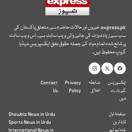
express.pk
خبروں اور حالات حاضرہ سے متعلق پاکستان کی
سب سے زیادہ وزٹ کی جانے والی ویب سائٹ ہے۔ اس ویب سائٹ
پر شائع شدہ تمام مواد کے جملہ حقوق بحق ایکسپریس میڈیا
گروپ محفوظ ہیں۔
ایکسپریس
ضابطہ
Privacy
Contact
کے بارے
اخلاق
Policy
Us
میں
صفحۂ اول
Showbiz News in Urdu
تازہ ترین
Sports News in Urdu
غزہ لہو لہو
International News in