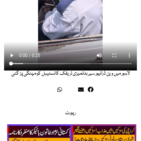
لاہور میں وین ڈرائیور سے بدتمیزی ٹریفک کانسٹیبل کو مہنگی پڑ گئی
رپورٹ