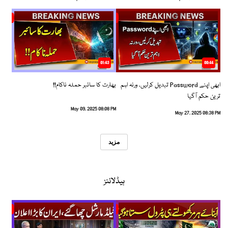
01:43
00:44
ابھی اپنے Password تبدیل کرلیں، ورنہ اہم
بھارت کا سائبر حملہ ناکام!!
ترین حکم آگیا
May 09, 2025 08:08 PM
May 27, 2025 08:38 PM
مزید
ہیڈلائنز