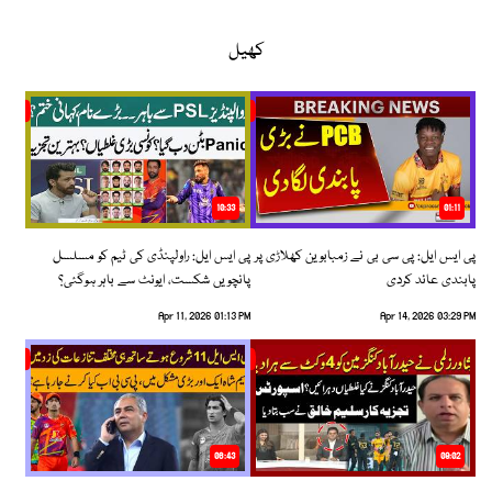
کھیل
10:33
01:11
پی ایس ایل: پی سی بی نے زمبابوین کھلاڑی پر
پی ایس ایل: راولپنڈی کی ٹیم کو مسلسل
پابندی عائد کردی
پانچویں شکست، ایونٹ سے باہر ہوگئی؟
Apr 11, 2026 01:13 PM
Apr 14, 2026 03:29 PM
06:43
09:02