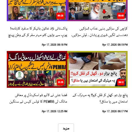
06:28
08:48
کراچی کی سڑکیں بنیں عذاب !سڑکیں
پاکستانی نژاد خاتون بائیکر کا منفرد کارنامہ!
دھنسنے لگیں شہری پریشان ، ٹوٹی سڑکیں،
یورپ سے ہزاروں کلو میٹر سفر کر کے وطن پہنچ
بڑھتے حادثات!
گئیں
Apr 17, 2026 08:18 PM
Apr 17, 2026 08:19 PM
01:35
09:12
پانچ ہزار دو، کھل کر نقل کرو!! یہ میٹرک کے
فضا علی نے لائیو شو اسکینڈل پر معافی
امتحان میں یا مذاق؟
مانگ لی PEMRA کا نوٹس کیس نے سنگین
رخ اختیار کرلیا!
Apr 17, 2026 12:25 AM
Apr 17, 2026 08:17 PM
مزید