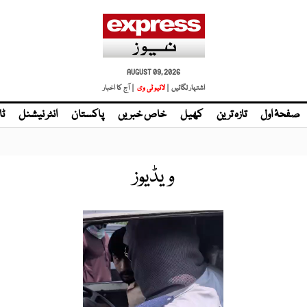
AUGUST 09, 2026
اشتہار لگائیں |
لائیو ٹی وی
| آج کا اخبار
صفحۂ اول
تازہ ترین
کھیل
خاص خبریں
پاکستان
انٹر نیشنل
ٹا
ویڈیوز