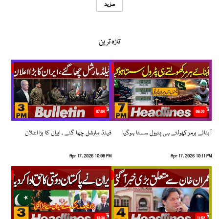
مزید
تازہ ترین
07:04
08:36
آبنائے ہرمز کھولتے ہی پٹرول سستا ہوگیا
فیلڈ مارشل چھا گئے ، ایران کا بڑا اعلان
Apr 17, 2026 10:08 PM
Apr 17, 2026 10:11 PM
13:34
11:52