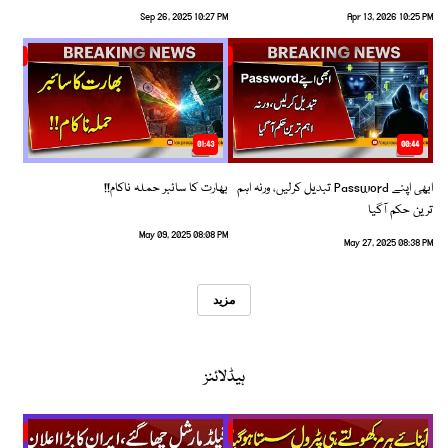
Sep 26, 2025 10:27 PM
Apr 13, 2026 10:25 PM
01:43
00:44
ابھی اپنے Password تبدیل کرلیں، ورنہ اہم
بھارت کا سائبر حملہ ناکام!!
ترین حکم آگیا
May 09, 2025 08:08 PM
May 27, 2025 08:38 PM
مزید
ہیڈلائنز