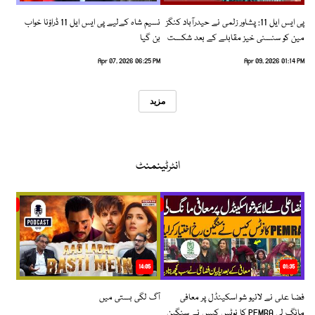
پی ایس ایل 11: پشاور زلمی نے حیدرآباد کنگز
نسیم شاہ کےلیے پی ایس ایل 11 ڈراؤنا خواب
مین کو سنسنی خیز مقابلے کے بعد شکست
بن گیا
دیدی
Apr 07, 2026 06:25 PM
Apr 09, 2026 01:14 PM
مزید
انٹرٹینمنٹ
14:05
01:35
فضا علی نے لائیو شو اسکینڈل پر معافی
آگ لگی بستی میں
مانگ لی PEMRA کا نوٹس کیس نے سنگین