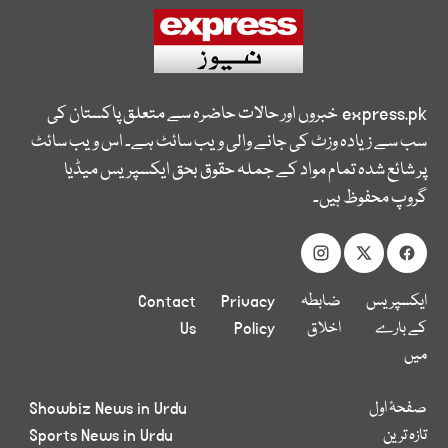
express.pk
خبروں اور حالات حاضرہ سے متعلق پاکستان کی
سب سے زیادہ وزٹ کی جانے والی ویب سائٹ ہے۔ اس ویب سائٹ
پر شائع شدہ تمام مواد کے جملہ حقوق بحق ایکسپریس میڈیا
گروپ محفوظ ہیں۔
ایکسپریس
ضابطہ
Privacy
Contact
کے بارے
اخلاق
Policy
Us
میں
صفحۂ اول
Showbiz News in Urdu
تازہ ترین
Sports News in Urdu