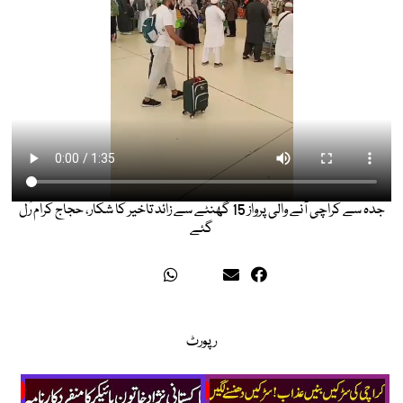
جدہ سے کراچی آنے والی پرواز 15 گھنٹے سے زائد تاخیر کا شکار، حجاج کرام رُل
گئے
رپورٹ