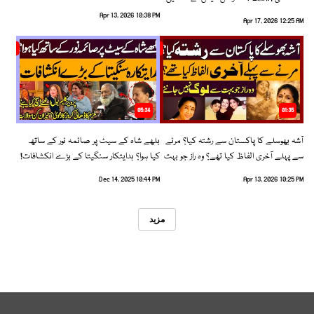
رخ اختیار کرلیا!
Apr 13, 2026 10:38 PM
Apr 17, 2026 12:25 AM
05:34
01:35
آشہ بھوسلے کا پاکستان سے رشتہ کیا؟ مرنے
بلھے شاہ کے سیٹ پر صائمہ نور کے ساتھ
سے پہلے آخری الفاظ کیا تھے؟ وہ راز جو بہت
کیا ہوا؟ ہدایتکار سنگیتا کے بڑے انکشافات!
سے لوگ نہیں جانتے
Dec 14, 2025 10:44 PM
Apr 13, 2026 10:25 PM
مزید