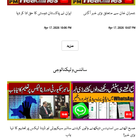
عمران خان سے متعلق بڑی خبر آگئی
ایران نے پاکستان دوستی کا حق ادا کر دیا
Apr 17, 2026 10:06 PM
Apr 17, 2026 10:07 PM
مزید
سائنس و ٹیکنالوجی
10:48
01:13
صبح اٹھتے ہی اسٹیٹس دیکھنے والوں کیلئے
سائبر سیکیورٹی اور ڈیٹا لیکس پر تعلیم کا نیا
بڑی خبر!
باب