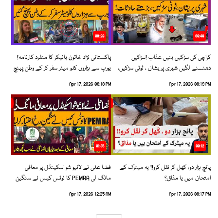
06:28
08:48
کراچی کی سڑکیں بنیں عذاب !سڑکیں
پاکستانی نژاد خاتون بائیکر کا منفرد کارنامہ!
دھنسنے لگیں شہری پریشان ، ٹوٹی سڑکیں،
یورپ سے ہزاروں کلو میٹر سفر کر کے وطن پہنچ
بڑھتے حادثات!
گئیں
Apr 17, 2026 08:18 PM
Apr 17, 2026 08:19 PM
01:35
09:12
پانچ ہزار دو، کھل کر نقل کرو!! یہ میٹرک کے
فضا علی نے لائیو شو اسکینڈل پر معافی
امتحان میں یا مذاق؟
مانگ لی PEMRA کا نوٹس کیس نے سنگین
رخ اختیار کرلیا!
Apr 17, 2026 12:25 AM
Apr 17, 2026 08:17 PM