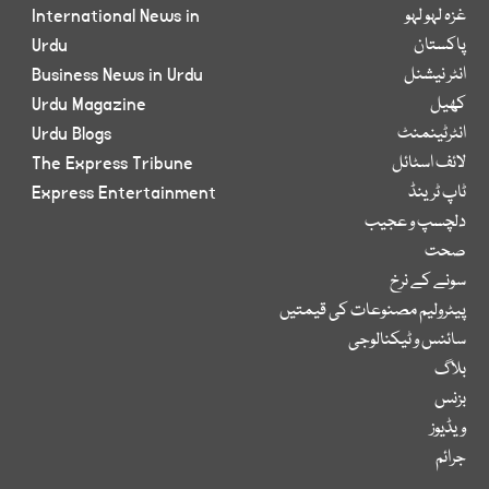
غزہ لہو لہو
International News in
پاکستان
Urdu
انٹر نیشنل
Business News in Urdu
کھیل
Urdu Magazine
انٹرٹینمنٹ
Urdu Blogs
لائف اسٹائل
The Express Tribune
ٹاپ ٹرینڈ
Express Entertainment
دلچسپ و عجیب
صحت
سونے کے نرخ
پیٹرولیم مصنوعات کی قیمتیں
سائنس و ٹیکنالوجی
بلاگ
بزنس
ویڈیوز
جرائم