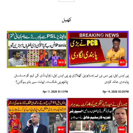
کھیل
10:33
01:11
پی ایس ایل: پی سی بی نے زمبابوین کھلاڑی پر
پی ایس ایل: راولپنڈی کی ٹیم کو مسلسل
پابندی عائد کردی
پانچویں شکست، ایونٹ سے باہر ہوگئی؟
Apr 11, 2026 01:13 PM
Apr 14, 2026 03:29 PM
06:43
09:02