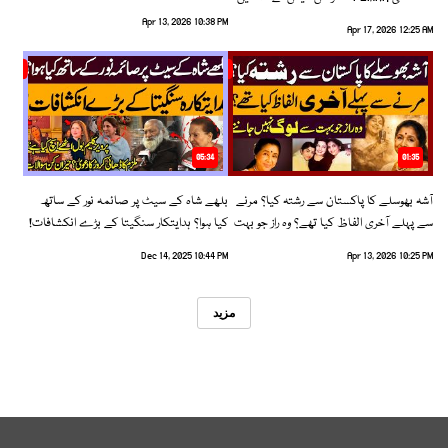
رخ اختیار کرلیا!
Apr 13, 2026 10:38 PM
Apr 17, 2026 12:25 AM
05:34
01:35
آشہ بھوسلے کا پاکستان سے رشتہ کیا؟ مرنے
بلھے شاہ کے سیٹ پر صائمہ نور کے ساتھ
سے پہلے آخری الفاظ کیا تھے؟ وہ راز جو بہت
کیا ہوا؟ ہدایتکار سنگیتا کے بڑے انکشافات!
سے لوگ نہیں جانتے
Dec 14, 2025 10:44 PM
Apr 13, 2026 10:25 PM
مزید