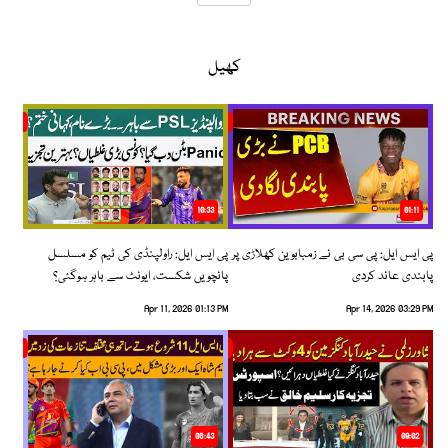
کھیل
10:33
01:11
پی ایس ایل: پی سی بی نے زمبابوین کھلاڑی پر
پی ایس ایل: راولپنڈی کی ٹیم کو مسلسل
پابندی عائد کردی
پانچویں شکست، ایونٹ سے باہر ہوگئی؟
Apr 11, 2026 01:13 PM
Apr 14, 2026 03:29 PM
06:43
09:02