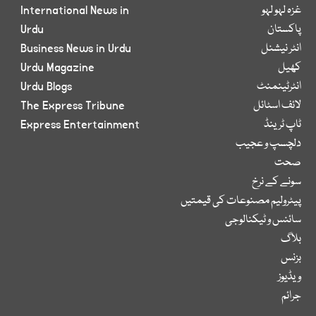
غزہ لہو لہو
International News in
پاکستان
Urdu
انٹر نیشنل
Business News in Urdu
کھیل
Urdu Magazine
انٹرٹینمنٹ
Urdu Blogs
لائف اسٹائل
The Express Tribune
ٹاپ ٹرینڈ
Express Entertainment
دلچسپ و عجیب
صحت
سونے کے نرخ
پیٹرولیم مصنوعات کی قیمتیں
سائنس و ٹیکنالوجی
بلاگ
بزنس
ویڈیوز
جرائم