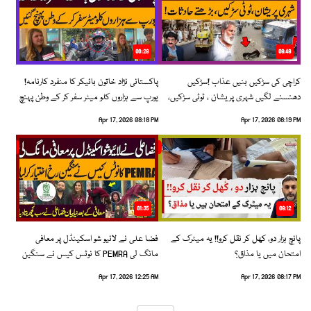
06:28
08:48
کراچی کی سڑکیں بنیں عذاب !سڑکیں
پاکستانی نژاد خاتون بائیکر کا منفرد کارنامہ!
دھنسنے لگیں شہری پریشان ، ٹوٹی سڑکیں،
یورپ سے ہزاروں کلو میٹر سفر کر کے وطن پہنچ
بڑھتے حادثات!
گئیں
Apr 17, 2026 08:18 PM
Apr 17, 2026 08:19 PM
01:35
09:12
پانچ ہزار دو، کھل کر نقل کرو!! یہ میٹرک کے
فضا علی نے لائیو شو اسکینڈل پر معافی
امتحان میں یا مذاق؟
مانگ لی PEMRA کا نوٹس کیس نے سنگین
رخ اختیار کرلیا!
Apr 17, 2026 12:25 AM
Apr 17, 2026 08:17 PM