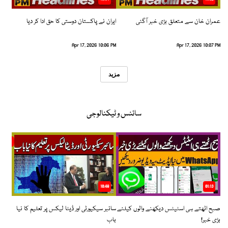
عمران خان سے متعلق بڑی خبر آگئی
ایران نے پاکستان دوستی کا حق ادا کر دیا
Apr 17, 2026 10:06 PM
Apr 17, 2026 10:07 PM
مزید
سائنس و ٹیکنالوجی
10:48
01:13
صبح اٹھتے ہی اسٹیٹس دیکھنے والوں کیلئے
سائبر سیکیورٹی اور ڈیٹا لیکس پر تعلیم کا نیا
بڑی خبر!
باب