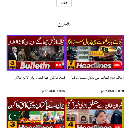
مزید
تازہ ترین
07:04
08:36
آبنائے ہرمز کھولتے ہی پٹرول سستا ہوگیا
فیلڈ مارشل چھا گئے ، ایران کا بڑا اعلان
Apr 17, 2026 10:08 PM
Apr 17, 2026 10:11 PM
13:34
11:52