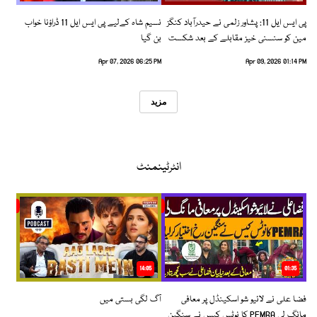
پی ایس ایل 11: پشاور زلمی نے حیدرآباد کنگز
نسیم شاہ کےلیے پی ایس ایل 11 ڈراؤنا خواب
مین کو سنسنی خیز مقابلے کے بعد شکست
بن گیا
دیدی
Apr 07, 2026 06:25 PM
Apr 09, 2026 01:14 PM
مزید
انٹرٹینمنٹ
14:05
01:35
فضا علی نے لائیو شو اسکینڈل پر معافی
آگ لگی بستی میں
مانگ لی PEMRA کا نوٹس کیس نے سنگین