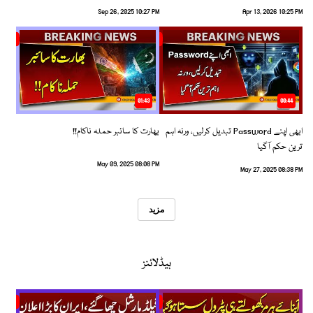
Sep 26, 2025 10:27 PM
Apr 13, 2026 10:25 PM
01:43
00:44
ابھی اپنے Password تبدیل کرلیں، ورنہ اہم
بھارت کا سائبر حملہ ناکام!!
ترین حکم آگیا
May 09, 2025 08:08 PM
May 27, 2025 08:38 PM
مزید
ہیڈلائنز