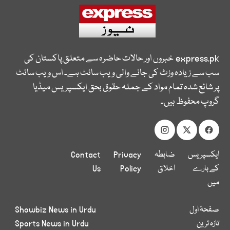
express.pk
خبروں اور حالات حاضرہ سے متعلق پاکستان کی
سب سے زیادہ وزٹ کی جانے والی ویب سائٹ ہے۔ اس ویب سائٹ
پر شائع شدہ تمام مواد کے جملہ حقوق بحق ایکسپریس میڈیا
گروپ محفوظ ہیں۔
ایکسپریس
ضابطہ
Privacy
Contact
کے بارے
اخلاق
Policy
Us
میں
صفحۂ اول
Showbiz News in Urdu
تازہ ترین
Sports News in Urdu