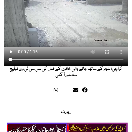
کراچی؛ شوہر کے ساتھ جانے والی خاتون کے قتل کی سی سی ٹی وی فوٹیج
سامنے آ گئی
رپورٹ