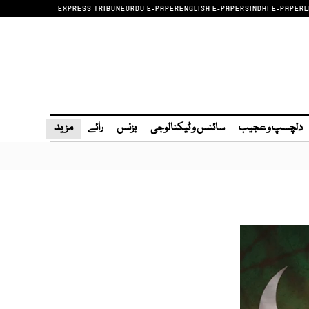
EXPRESS TRIBUNE
URDU E-PAPER
ENGLISH E-PAPER
SINDHI E-PAPER
L
دلچسپ و عجیب
سائنس و ٹیکنالوجی
بزنس
رائے
مزید