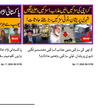
06:28
08:48
کراچی کی سڑکیں بنیں عذاب !سڑکیں دھنسنے لگیں
پاکستانی نژاد خات
شہری پریشان ، ٹوٹی سڑکیں، بڑھتے حادثات!
ہزاروں کلو میٹر س
Apr 17, 2026 08:18 PM
Apr 17, 2026 08:19 PM