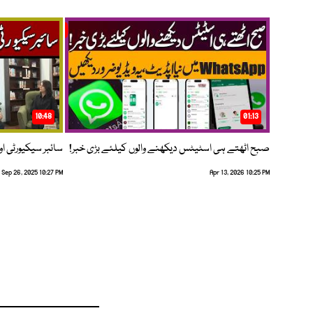
10:48
01:13
صبح اٹھتے ہی اسٹیٹس دیکھنے والوں کیلئے بڑی خبر!
سائبر سیکیورٹی اور
Sep 26, 2025 10:27 PM
Apr 13, 2026 10:25 PM