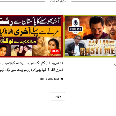
انٹرٹینمنٹ
01:35
ں
آشہ بھوسلے کا پاکستان سے رشتہ کیا؟ مرنے 
آخری الفاظ کیا تھے؟ وہ راز جو بہت سے لوگ نہی
Apr 13, 2026 10:25 PM
مزید