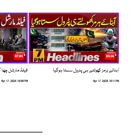
07:04
08:36
آبنائے ہرمز کھولتے ہی پٹرول سستا ہوگیا
فیلڈ مارشل چھا گئے
Apr 17, 2026 10:08 PM
Apr 17, 2026 10:11 PM