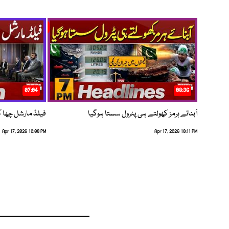
07:04
08:36
آبنائے ہرمز کھولتے ہی پٹرول سستا ہوگیا
فیلڈ مارشل چھا گئے
Apr 17, 2026 10:08 PM
Apr 17, 2026 10:11 PM