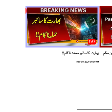
01:43
م ترین حکم
بھارت کا سائبر حملہ ناکام!!
May 09, 2025 08:08 PM