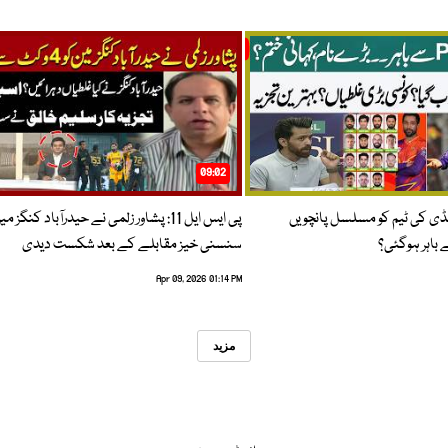
09:02
پنڈی کی ٹیم کو مسلسل پانچویں
پی ایس ایل 11: پشاور زلمی نے حیدرآباد کنگز م
باہر ہوگئی؟
سنسنی خیز مقابلے کے بعد شکست دیدی
Apr 09, 2026 01:14 PM
مزید