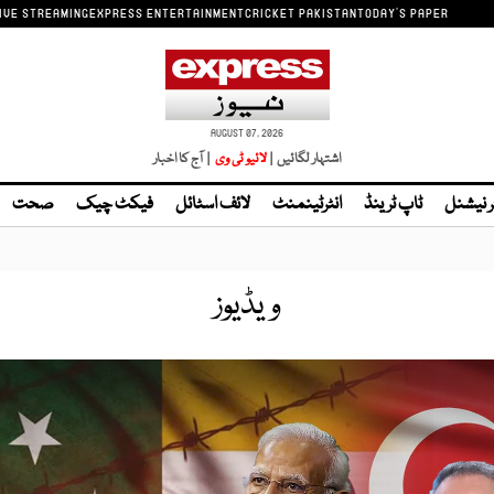
IVE STREAMING
EXPRESS ENTERTAINMENT
CRICKET PAKISTAN
TODAY'S PAPER
AUGUST 07, 2026
اشتہار لگائیں |
لائیو ٹی وی
| آج کا اخبار
ر نیشنل
ٹاپ ٹرینڈ
انٹرٹینمنٹ
لائف اسٹائل
فیکٹ چیک
صحت
ویڈیوز