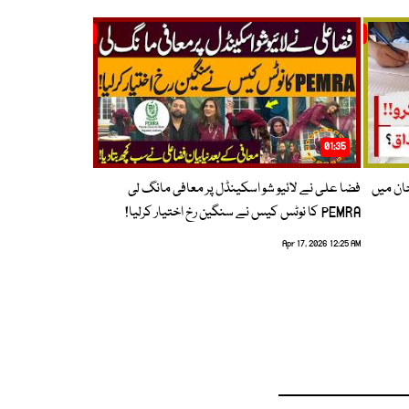
01:35
حان میں
فضا علی نے لائیو شو اسکینڈل پر معافی مانگ لی
PEMRA کا نوٹس کیس نے سنگین رخ اختیار کرلیا!
Apr 17, 2026 12:25 AM