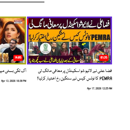
14:05
01:35
فضا علی نے لائیو شو اسکینڈل پر معافی مانگ لی
آگ لگی بستی می
PEMRA کا نوٹس کیس نے سنگین رخ اختیار کرلیا!
Apr 13, 2026 10:38 PM
Apr 17, 2026 12:25 AM