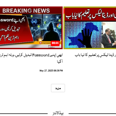
00:44
 ڈیٹا لیکس پر تعلیم کا نیا باب
ابھی اپنے Password تبدیل کرلیں، ورنہ اہ
آگیا
May 27, 2025 08:38 PM
مزید
ہیڈلائنز