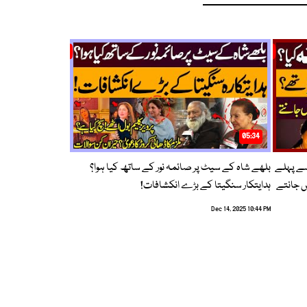
05:34
سے پہلے
بلھے شاہ کے سیٹ پر صائمہ نور کے ساتھ کیا ہوا؟
ں جانتے
ہدایتکار سنگیتا کے بڑے انکشافات!
Dec 14, 2025 10:44 PM