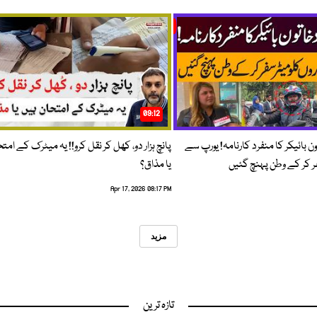
09:12
ون بائیکر کا منفرد کارنامہ! یورپ سے
پانچ ہزار دو، کھل کر نقل کرو!! یہ میٹرک کے امت
فر کر کے وطن پہنچ گئیں
یا مذاق؟
Apr 17, 2026 08:17 PM
مزید
تازہ ترین