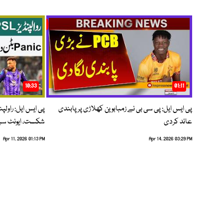
10:33
01:11
پی ایس ایل: پی سی بی نے زمبابوین کھلاڑی پر پابندی
پی ایس ایل: راول
عائد کردی
شکست، ایونٹ سے 
Apr 11, 2026 01:13 PM
Apr 14, 2026 03:29 PM