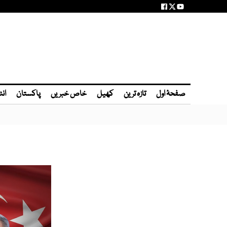
صفحۂ اول
تازہ ترین
کھیل
خاص خبریں
پاکستان
انٹ