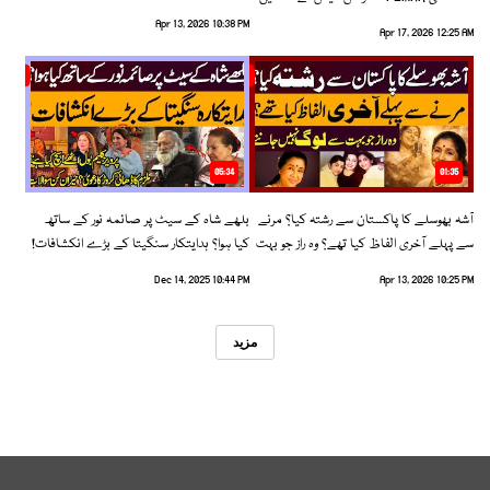
رخ اختیار کرلیا!
Apr 13, 2026 10:38 PM
Apr 17, 2026 12:25 AM
05:34
01:35
آشہ بھوسلے کا پاکستان سے رشتہ کیا؟ مرنے
بلھے شاہ کے سیٹ پر صائمہ نور کے ساتھ
سے پہلے آخری الفاظ کیا تھے؟ وہ راز جو بہت
کیا ہوا؟ ہدایتکار سنگیتا کے بڑے انکشافات!
سے لوگ نہیں جانتے
Dec 14, 2025 10:44 PM
Apr 13, 2026 10:25 PM
مزید