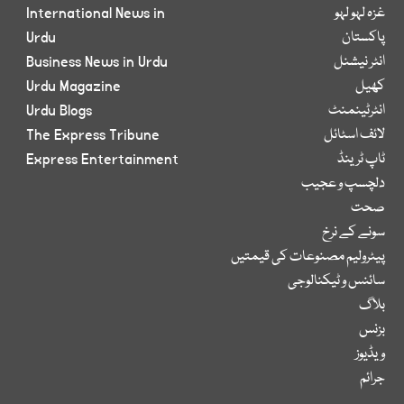
غزہ لہو لہو
International News in
پاکستان
Urdu
انٹر نیشنل
Business News in Urdu
کھیل
Urdu Magazine
انٹرٹینمنٹ
Urdu Blogs
لائف اسٹائل
The Express Tribune
ٹاپ ٹرینڈ
Express Entertainment
دلچسپ و عجیب
صحت
سونے کے نرخ
پیٹرولیم مصنوعات کی قیمتیں
سائنس و ٹیکنالوجی
بلاگ
بزنس
ویڈیوز
جرائم