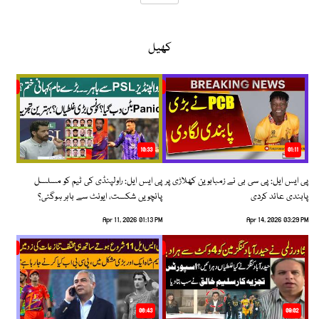
کھیل
10:33
01:11
پی ایس ایل: پی سی بی نے زمبابوین کھلاڑی پر
پی ایس ایل: راولپنڈی کی ٹیم کو مسلسل
پابندی عائد کردی
پانچویں شکست، ایونٹ سے باہر ہوگئی؟
Apr 11, 2026 01:13 PM
Apr 14, 2026 03:29 PM
06:43
09:02