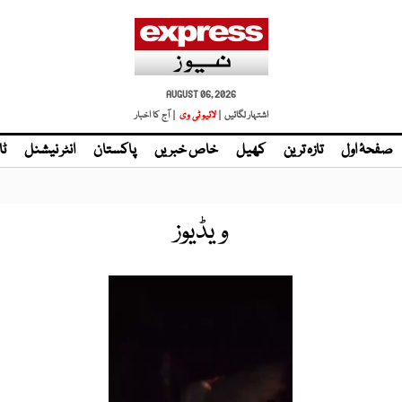
AUGUST 06, 2026
اشتہار لگائیں |
لائیو ٹی وی
| آج کا اخبار
صفحۂ اول
تازہ ترین
کھیل
خاص خبریں
پاکستان
انٹر نیشنل
ٹا
ویڈیوز