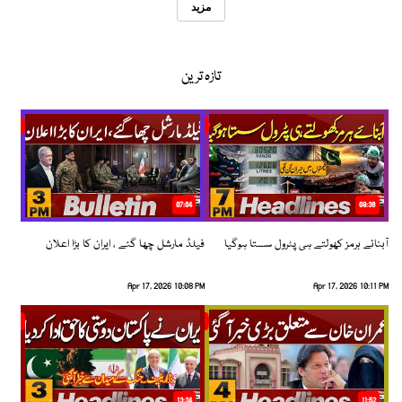
مزید
تازہ ترین
07:04
08:36
آبنائے ہرمز کھولتے ہی پٹرول سستا ہوگیا
فیلڈ مارشل چھا گئے ، ایران کا بڑا اعلان
Apr 17, 2026 10:08 PM
Apr 17, 2026 10:11 PM
13:34
11:52