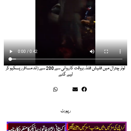
لوئر چترال میں فلیش فلڈ، بروقت کارروائی سے 200 سے زائد مسافر ریسکیو کر
لیے گئے
رپورٹ