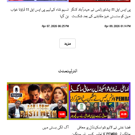
پی ایس ایل 11: پشاور زلمی نے حیدرآباد کنگز
نسیم شاہ کےلیے پی ایس ایل 11 ڈراؤنا خواب
مین کو سنسنی خیز مقابلے کے بعد شکست
بن گیا
دیدی
Apr 07, 2026 06:25 PM
Apr 09, 2026 01:14 PM
مزید
انٹرٹینمنٹ
14:05
01:35
فضا علی نے لائیو شو اسکینڈل پر معافی
آگ لگی بستی میں
مانگ لی PEMRA کا نوٹس کیس نے سنگین