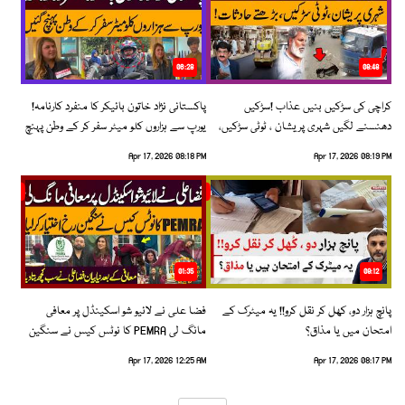
06:28
08:48
کراچی کی سڑکیں بنیں عذاب !سڑکیں
پاکستانی نژاد خاتون بائیکر کا منفرد کارنامہ!
دھنسنے لگیں شہری پریشان ، ٹوٹی سڑکیں،
یورپ سے ہزاروں کلو میٹر سفر کر کے وطن پہنچ
بڑھتے حادثات!
گئیں
Apr 17, 2026 08:18 PM
Apr 17, 2026 08:19 PM
01:35
09:12
پانچ ہزار دو، کھل کر نقل کرو!! یہ میٹرک کے
فضا علی نے لائیو شو اسکینڈل پر معافی
امتحان میں یا مذاق؟
مانگ لی PEMRA کا نوٹس کیس نے سنگین
رخ اختیار کرلیا!
Apr 17, 2026 12:25 AM
Apr 17, 2026 08:17 PM