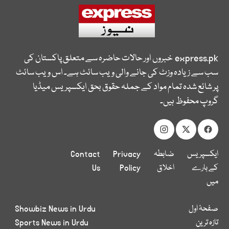
express.pk
خبروں اور حالات حاضرہ سے متعلق پاکستان کی
سب سے زیادہ وزٹ کی جانے والی ویب سائٹ ہے۔ اس ویب سائٹ
پر شائع شدہ تمام مواد کے جملہ حقوق بحق ایکسپریس میڈیا
گروپ محفوظ ہیں۔
ایکسپریس
ضابطہ
Privacy
Contact
کے بارے
اخلاق
Policy
Us
میں
صفحۂ اول
Showbiz News in Urdu
تازہ ترین
Sports News in Urdu