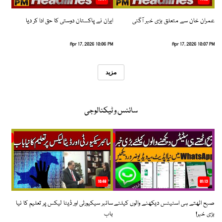
عمران خان سے متعلق بڑی خبر آگئی
ایران نے پاکستان دوستی کا حق ادا کر دیا
Apr 17, 2026 10:06 PM
Apr 17, 2026 10:07 PM
مزید
سائنس و ٹیکنالوجی
10:48
01:13
صبح اٹھتے ہی اسٹیٹس دیکھنے والوں کیلئے
سائبر سیکیورٹی اور ڈیٹا لیکس پر تعلیم کا نیا
بڑی خبر!
باب