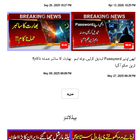
Sep 26, 2025 10:27 PM
Apr 13, 2026 10:25 PM
01:43
00:44
ابھی اپنے Password تبدیل کرلیں، ورنہ اہم
بھارت کا سائبر حملہ ناکام!!
ترین حکم آگیا
May 09, 2025 08:08 PM
May 27, 2025 08:38 PM
مزید
ہیڈلائنز