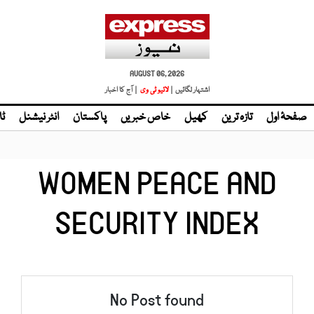
AUGUST 06, 2026
اشتہار لگائیں |
لائیو ٹی وی
| آج کا اخبار
صفحۂ اول
تازہ ترین
کھیل
خاص خبریں
پاکستان
انٹر نیشنل
ٹا
WOMEN PEACE AND
SECURITY INDEX
No Post found