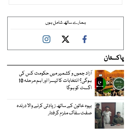
ہمارے ساتھ شامل ہوں
پاکستان
آزاد جموں و کشمیر میں حکومت کس کی
ہوگی؟ انتخابات کا تیسرا اور اہم مرحلہ 10
اگست کو ہوگا
بیوہ خاتون کے ساتھ زیادتی کرنے والا درندہ
صفت سفاک ملزم گرفتار