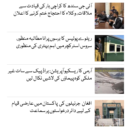
آئی جی سندھ کا کراچی بار کی قیادت سے
ملاقات، وکلاء کا احتجاج ختم کرنے کا اعلان
ریلوے پولیس کا برسوں پرانا مطالبہ منظور،
سروس اسٹرکچر میں اہم بہتری کی منظوری
آرمی کا ریسکیو آپریشن: براڈ پیک سے سات غیر
ملکی کوہ پیماؤں کی لاشیں نکال لیں
افغان جرنیلوں کی پاکستان میں عارضی قیام
کے لیے دائر درخواستوں پر سماعت