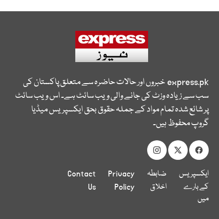
express.pk
خبروں اور حالات حاضرہ سے متعلق پاکستان کی
سب سے زیادہ وزٹ کی جانے والی ویب سائٹ ہے۔ اس ویب سائٹ
پر شائع شدہ تمام مواد کے جملہ حقوق بحق ایکسپریس میڈیا
گروپ محفوظ ہیں۔
ایکسپریس
ضابطہ
Privacy
Contact
کے بارے
اخلاق
Policy
Us
میں