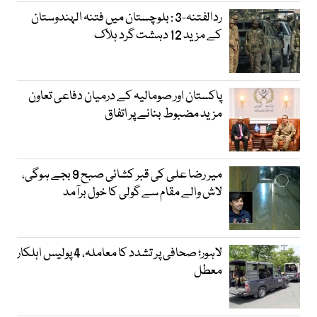
ردالفتنہ-3 : بلوچستان میں فتنہ الہندوستان
کے مزید 12 دہشت گرد ہلاک
پاکستان اور صومالیہ کے درمیان دفاعی تعاون
مزید مضبوط بنانے پر اتفاق
میر رضا علی کی قبر کشائی صبح 9 بجے ہوگی،
لاش والے مقام سے گولی کا خول برآمد
لاہور؛ صحافی پر تشدد کا معاملہ، 4 پولیس اہلکار
معطل