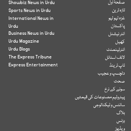
صفحۂ اول
Showbiz News in Urdu
تازہ ترین
Sports News in Urdu
غزہ لہو لہو
International News in
پاکستان
Urdu
Business News in Urdu
انٹر نیشنل
Urdu Magazine
کھیل
Urdu Blogs
انٹرٹینمنٹ
The Express Tribune
لائف اسٹائل
Express Entertainment
ٹاپ ٹرینڈ
دلچسپ و عجیب
صحت
سونے کے نرخ
پیٹرولیم مصنوعات کی قیمتیں
سائنس و ٹیکنالوجی
بلاگ
بزنس
ویڈیوز