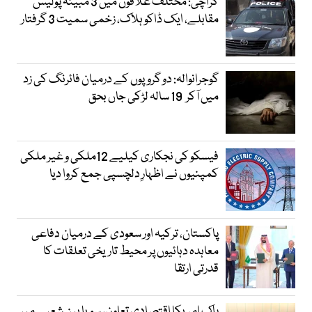
کراچی: مختلف علاقوں میں 3 مبینہ پولیس
مقابلے، ایک ڈاکو ہلاک، زخمی سمیت 3 گرفتار
گوجرانوالہ: دو گروپوں کے درمیان فائرنگ کی زد
میں آکر 19 سالہ لڑکی جاں بحق
فیسکو کی نجکاری کیلیے 12ملکی و غیر ملکی
کمپنیوں نے اظہارِ دلچسپی جمع کروا دیا
پاکستان، ترکیہ اور سعودی کے درمیان دفاعی
معاہدہ دہائیوں پر محیط تاریخی تعلقات کا
قدرتی ارتقا
پاک امریکا اقتصادی تعاون، سویا بین شعبے میں