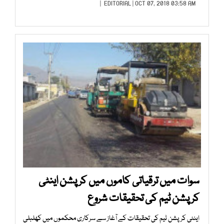
EDITORIAL
| OCT 07, 2018 03:58 AM |
سوات میں ترقیاتی كاموں میں كرپشن اینٹی
كرپشن ٹیم کی تحقیقات شروع
اینٹی کرپشن ٹیم کی تحقیقات کے آغاز سے سركاری محكموں میں كھلبلی