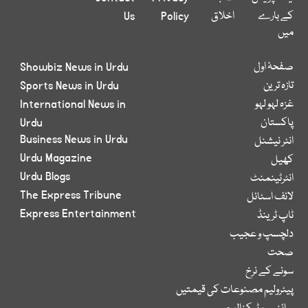
کے بارے
اخلاق
Policy
Us
میں
صفحۂ اول
Showbiz News in Urdu
تازہ ترین
Sports News in Urdu
غزہ لہو لہو
International News in
پاکستان
Urdu
Business News in Urdu
انٹر نیشنل
Urdu Magazine
کھیل
Urdu Blogs
انٹرٹینمنٹ
The Express Tribune
لائف اسٹائل
Express Entertainment
ٹاپ ٹرینڈ
دلچسپ و عجیب
صحت
سونے کے نرخ
پیٹرولیم مصنوعات کی قیمتیں