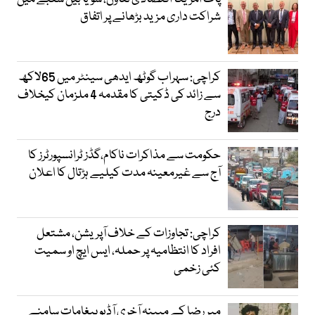
شراکت داری مزید بڑھانے پر اتفاق
کراچی: سہراب گوٹھ ایدھی سینٹر میں 65لاکھ
سے زائد کی ڈکیتی کا مقدمہ 4 ملزمان کیخلاف
درج
حکومت سے مذاکرات ناکام،گڈز ٹرانسپورٹرز کا
آج سے غیرمعینہ مدت کیلیے ہڑتال کا اعلان
کراچی: تجاوزات کے خلاف آپریشن، مشتعل
افراد کا انتظامیہ پر حملہ، ایس ایچ او سمیت
کئی زخمی
میر رضا کے مبینہ آخری آڈیو پیغامات سامنے