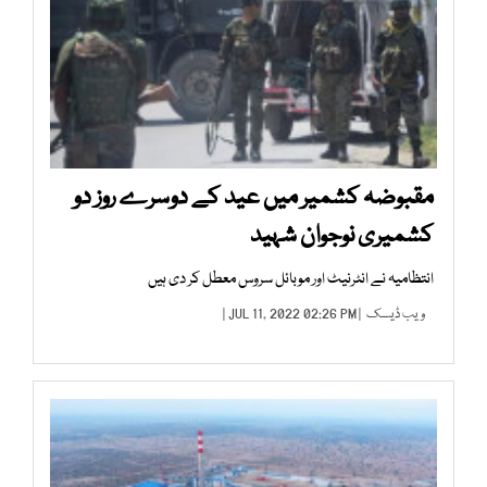
مقبوضہ کشمیر میں عید کے دوسرے روز دو
کشمیری نوجوان شہید
انتظامیہ نے انٹرنیٹ اور موبائل سروس معطل کر دی ہیں
ویب ڈیسک
| JUL 11, 2022 02:26 PM |