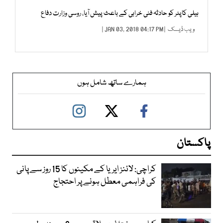
ہیلی کاپٹر کو حادثہ فنی خرابی کے باعث پیش آیا، روسی وزارت دفاع
ویب ڈیسک
| JAN 03, 2018 04:17 PM |
ہمارے ساتھ شامل ہوں
پاکستان
کراچی: لائنز ایریا کے مکینوں کا 15 روز سے پانی
کی فراہمی معطل ہونے پر احتجاج