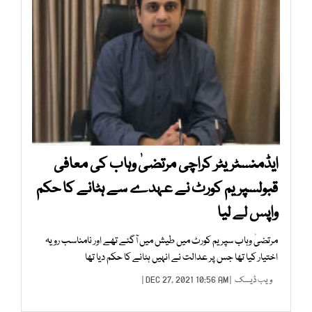
ایڈمنسٹریٹر کراچی مرتضیٰ وہاب کی معافی
قبولسپریم کورٹ نے عہدے سے ہٹانے کا حکم
واپس لے لیا
مرتضیٰ وہاب سپریم کورٹ میں طیش میں آگئے تھے اور نامناسب رویہ
اختیار کیا تھا جس پر عدالت نے انہیں ہٹانے کا حکم دیا تھا
ویب ڈیسک
| DEC 27, 2021 10:56 AM |