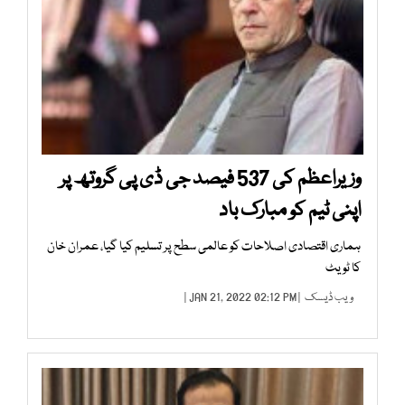
وزیراعظم کی 537 فیصد جی ڈی پی گروتھ پر
اپنی ٹیم کو مبارک باد
ہماری اقتصادی اصلاحات کو عالمی سطح پر تسلیم کیا گیا، عمران خان
کا ٹویٹ
ویب ڈیسک
| JAN 21, 2022 02:12 PM |