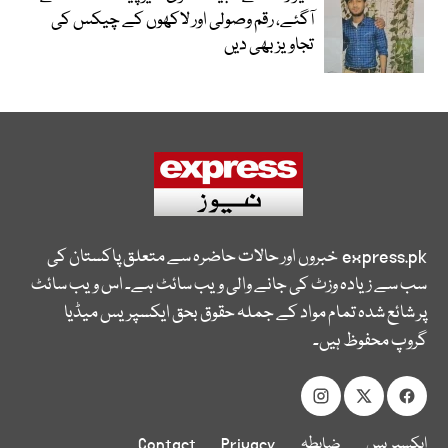
آگئے، رقم وصولی اور لاکھوں کے چیکس کی
تجاویز بھی دیں
express.pk
خبروں اور حالات حاضرہ سے متعلق پاکستان کی
سب سے زیادہ وزٹ کی جانے والی ویب سائٹ ہے۔ اس ویب سائٹ
پر شائع شدہ تمام مواد کے جملہ حقوق بحق ایکسپریس میڈیا
گروپ محفوظ ہیں۔
ایکسپریس
ضابطہ
Privacy
Contact