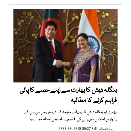
بنگلہ دیش کا بھارت سے اپنے حصے کا پانی
فراہم کرنے کا مطالبہ
بھارت اور بنگلہ دیش کے وزرائے خارجہ کے درمیان جی سی سی کے
پانچویں اجلاس میں پانی کی تقسیم پر تفصیلی تبادلہ خیال ہوا
ویب ڈیسک
| FEB 09, 2019 05:27 PM |