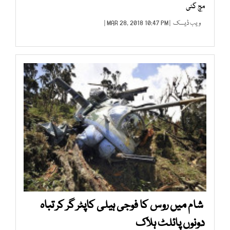
مچ گئی
ویب ڈیسک
| MAR 28, 2018 10:47 PM |
شام میں روس کا فوجی ہیلی کاپٹر گر کر تباہ
دونوں پائلٹ ہلاک