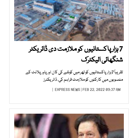
7 ہزارپاکستانیوں کو ملازمت دی ڈائریکٹر
شنگھائی الیکٹرک
تقریباً 7ہزار پاکستانیوں کو تھر میں کوئلے کی کان اور پاور پلانٹ کے
منصوبوں میں کارکنوں کو ملازمت فراہم کی، ڈائریکٹرز
EXPRESS NEWS
| FEB 22, 2022 09:37 AM |