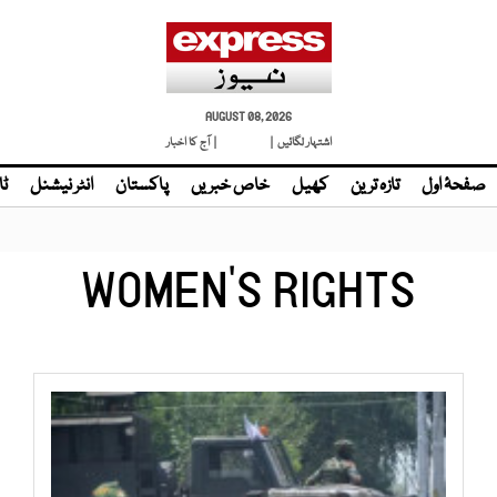
AUGUST 08, 2026
اشتہار لگائیں |
لائیو ٹی وی
| آج کا اخبار
صفحۂ اول
تازہ ترین
کھیل
خاص خبریں
پاکستان
انٹر نیشنل
ٹا
WOMEN’S RIGHTS